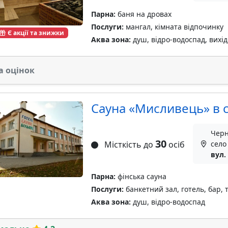
Парна:
баня на дровах
Послуги:
мангал, кімната відпочинку
Є акції та знижки
Аква зона:
душ, відро-водоспад, вихід 
а оцінок
Сауна «Мисливець» в с
Черн
30
Місткість до
осіб
село
вул.
Парна:
фінська сауна
Послуги:
банкетний зал, готель, бар,
Аква зона:
душ, відро-водоспад