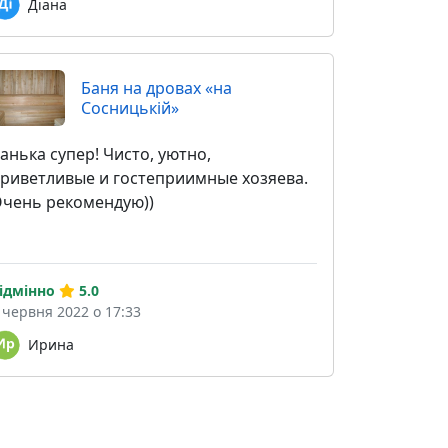
Діана
Баня на дровах «на
Сосницькій»
анька супер! Чисто, уютно,
риветливые и гостеприимные хозяева.
чень рекомендую))
ідмінно
5.0
 червня 2022 о 17:33
Ирина