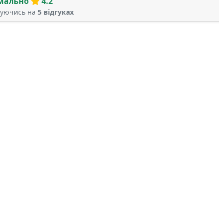
мально
4.2
туючись на
5 відгуках