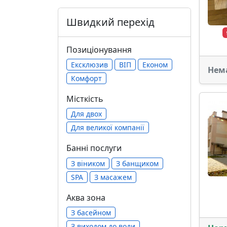
Швидкий перехід
Позиціонування
Ексклюзив
ВІП
Економ
Нем
Комфорт
Місткість
Для двох
Для великої компанії
Банні послуги
З віником
З банщиком
SPA
З масажем
Аква зона
З басейном
З виходом до води