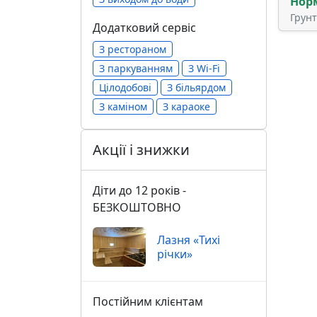
Нор
Грун
Додатковий сервіс
З рестораном
З паркуванням
З Wi-Fi
Цілодобові
З більярдом
З каміном
З караоке
Акції і знижки
Діти до 12 років -
БЕЗКОШТОВНО
Лазня «Тихі
річки»
Постійним клієнтам