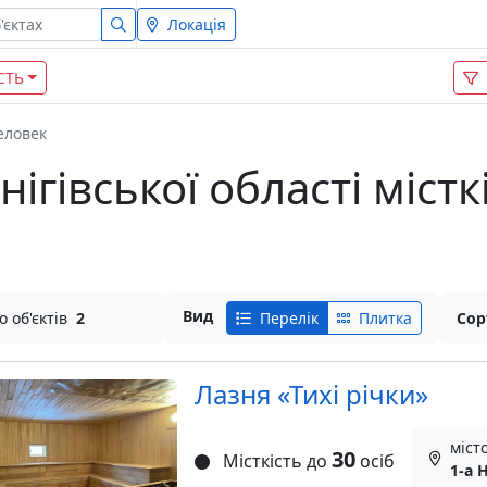
Локація
СТЬ
еловек
нігівської області міст
Вид
о об'єктів
2
Перелік
Плитка
Сор
Лазня «Тихі річки»
місто
30
Місткість до
осіб
1-а 