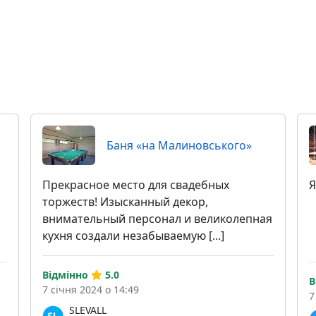
Баня «на Малиновського»
Прекрасное место для свадебных
Я
торжеств! Изысканный декор,
внимательный персонал и великолепная
кухня создали незабываемую [...]
Відмінно
5.0
В
7 січня 2024 о 14:49
7
SLEVALL