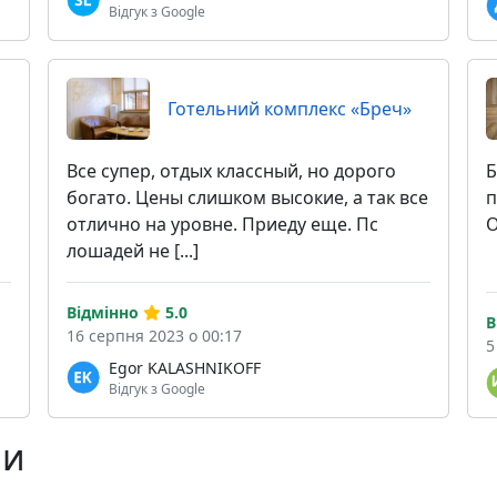
Відгук з Google
Готельний комплекс «Бреч»
Все супер, отдых классный, но дорого
Б
богато. Цены слишком высокие, а так все
п
отлично на уровне. Приеду еще. Пс
О
лошадей не [...]
Відмінно
5.0
В
16 серпня 2023 о 00:17
5
Egor KALASHNIKOFF
Відгук з Google
ни