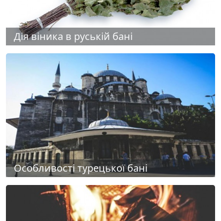
Дія віника в руській бані
Особливості турецької бані