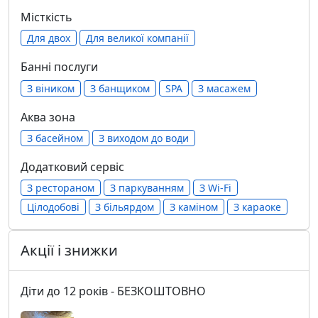
Місткість
Для двох
Для великої компанії
Банні послуги
З віником
З банщиком
SPA
З масажем
Аква зона
З басейном
З виходом до води
Додатковий сервіс
З рестораном
З паркуванням
З Wi-Fi
Цілодобові
З більярдом
З каміном
З караоке
Акції і знижки
Діти до 12 років - БЕЗКОШТОВНО