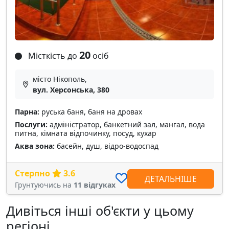
20
Місткість до
осіб
місто Нікополь,
вул. Херсонська, 380
Парна:
руська баня, баня на дровах
Послуги:
адміністратор, банкетний зал, мангал, вода
питна, кімната відпочинку, посуд, кухар
Аква зона:
басейн, душ, відро-водоспад
Стерпно
3.6
ДЕТАЛЬНІШЕ
Грунтуючись на
11 відгуках
Дивіться інші об'єкти у цьому
регіоні