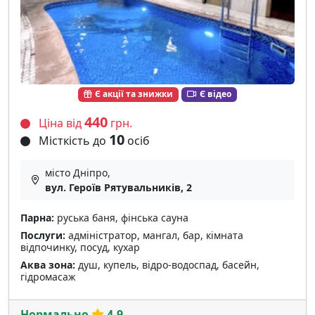
Є акції та знижки
Є відео
440
Ціна від
грн.
10
Місткість до
осіб
місто Дніпро,
вул. Героїв Рятувальників, 2
Парна:
руська баня, фінська сауна
Послуги:
адміністратор, мангал, бар, кімната
відпочинку, посуд, кухар
Аква зона:
душ, купель, відро-водоспад, басейн,
гідромасаж
Нормально
4.9