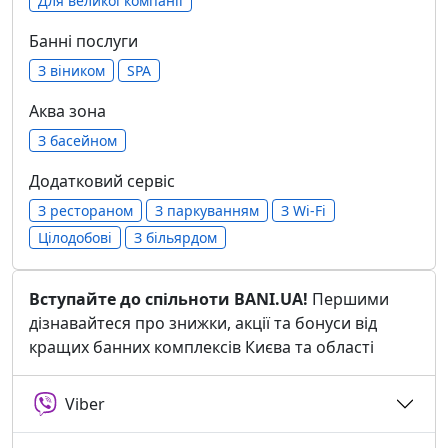
Для великої компанії
Банні послуги
З віником
SPA
Аква зона
З басейном
Додатковий сервіс
З рестораном
З паркуванням
З Wi-Fi
Цілодобові
З більярдом
Вступайте до спільноти BANI.UA!
Першими
дізнавайтеся про знижки, акції та бонуси від
кращих банних комплексів Києва та області
Viber