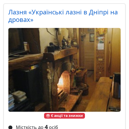
Лазня «Українські лазні в Дніпрі на
дровах»
Є акції та знижки
4
Місткість до
осіб