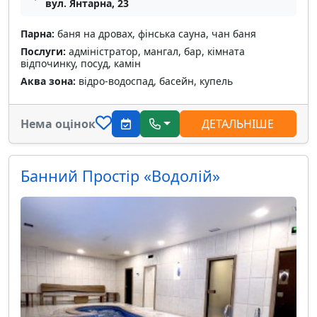
вул. Янтарна, 23
Парна:
баня на дровах, фінська сауна, чан баня
Послуги:
адміністратор, мангал, бар, кімната
відпочинку, посуд, камін
Аква зона:
відро-водоспад, басейн, купель
Нема оцінок
ДЕТАЛЬНІШЕ
Банний Простір «Водолій»