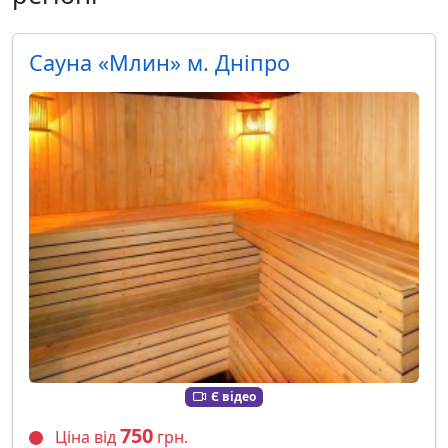
Сауна «Млин» м. Дніпро
Є відео
750
Ціна від
грн.