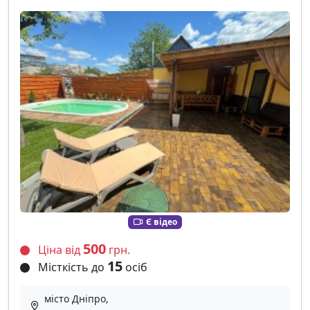
Є відео
500
Ціна від
грн.
15
Місткість до
осіб
місто Дніпро,