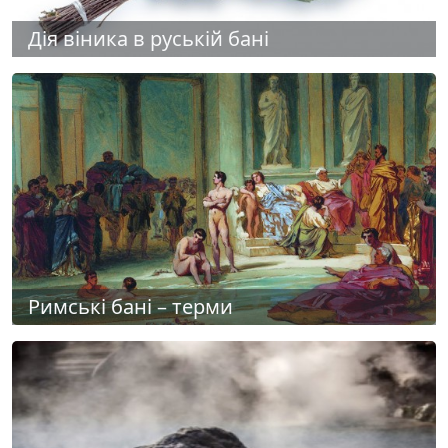
Дія віника в руській бані
Римські бані – терми