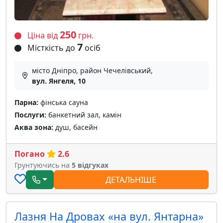
250
Ціна від
грн.
7
Місткість до
осіб
місто Дніпро, район Чечелівський,
вул. Янгеля, 10
Парна:
фінська сауна
Послуги:
банкетний зал, камін
Аква зона:
душ, басейн
Погано
2.6
Грунтуючись на
5 відгуках
ДЕТАЛЬНІШЕ
Лазня На Дровах «на вул. Янтарна»