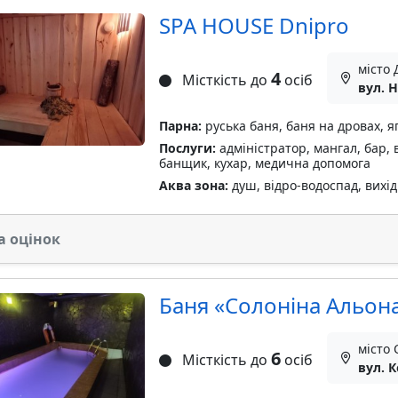
SPA HOUSE Dnipro
місто 
4
Місткість до
осіб
вул. 
Парна:
руська баня, баня на дровах, я
Послуги:
адміністратор, мангал, бар, 
банщик, кухар, медична допомога
Аква зона:
душ, відро-водоспад, вихід 
а оцінок
Баня «Солоніна Альон
місто
6
Місткість до
осіб
вул. 