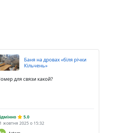
Баня на дровах «біля річки
Кільчень»
омер для связи какой?
ідмінно
5.0
1 жовтня 2025 о 15:32