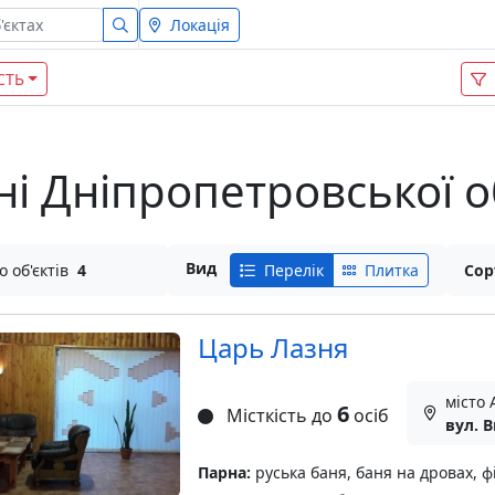
Локація
СТЬ
зні Дніпропетровської о
Вид
о об'єктів
4
Перелік
Плитка
Сор
Царь Лазня
місто 
6
Місткість до
осіб
вул. 
Парна:
руська баня, баня на дровах, ф