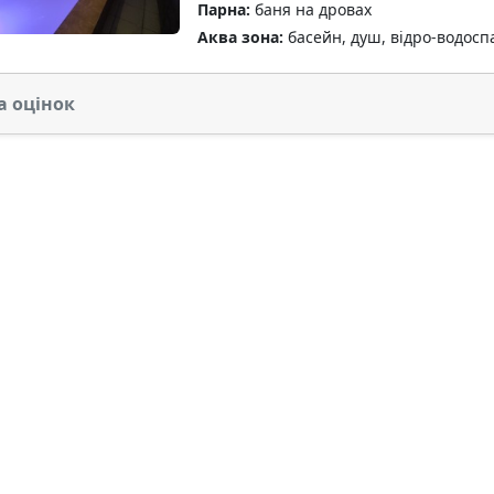
Парна:
баня на дровах
Аква зона:
басейн, душ, відро-водосп
а оцінок