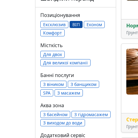
Позиціонування
Ексклюзив
ВІП
Економ
Нор
Грун
Комфорт
Місткість
Для двох
Для великої компанії
Банні послуги
З віником
З банщиком
SPA
З масажем
Аква зона
З басейном
З гідромасажем
Сте
З виходом до води
Грун
Додатковий сервіс