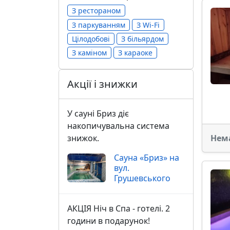
З рестораном
З паркуванням
З Wi-Fi
Цілодобові
З більярдом
З каміном
З караоке
Акції і знижки
У сауні Бриз діє
накопичувальна система
знижок.
Нем
Сауна «Бриз» на
вул.
Грушевського
АКЦІЯ Ніч в Спа - готелі. 2
години в подарунок!