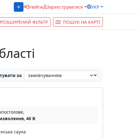
Увійти
Зареєструватися
УКР
РОЗШИРЕНИЙ ФІЛЬТР
ПОШУК НА КАРТІ
бласті
тувати за
Апостолове,
Визволення, 40 В
інська сауна