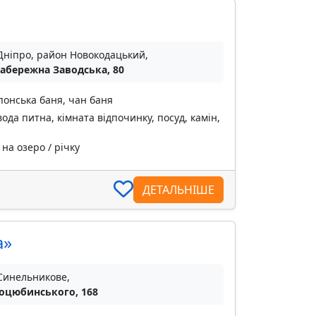
Дніпро, район Новокодацький,
Набережна Заводська, 80
понська баня, чан баня
вода питна, кімната відпочинку, посуд, камін,
на озеро / річку
ДЕТАЛЬНІШЕ
а»
 Синельникове,
Коцюбинського, 168