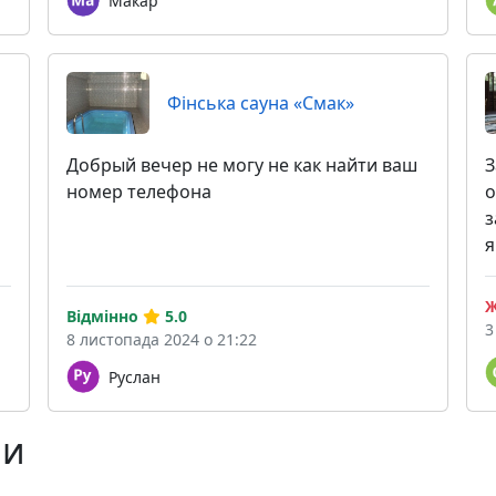
Макар
Фінська сауна «Смак»
Добрый вечер не могу не как найти ваш
З
номер телефона
о
з
я
Ж
Відмінно
5.0
3
8 листопада 2024 о 21:22
Руслан
ни