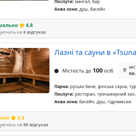
Послуги:
мангал, бар
Аква зона:
душ, басейн
мально
4.8
туючись на
6 відгуках
Лазні та сауни в «Tsuna
міс
100
Місткість до
осіб
пл.
Парна:
руська баня, фінська сауна, ту
Послуги:
ресторан, тренажерний зал,
Аква зона:
басейн, душ, гідромасаж
рпно
3.9
туючись на
99 відгуках