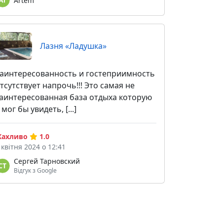
Artem
Лазня «Ладушка»
аинтересованность и гостеприимность
тсутствует напрочь!!! Это самая не
аинтересованная база отдыха которую
 мог бы увидеть, [...]
ахливо
1.0
 квітня 2024 о 12:41
Сергей Тарновский
Відгук з Google