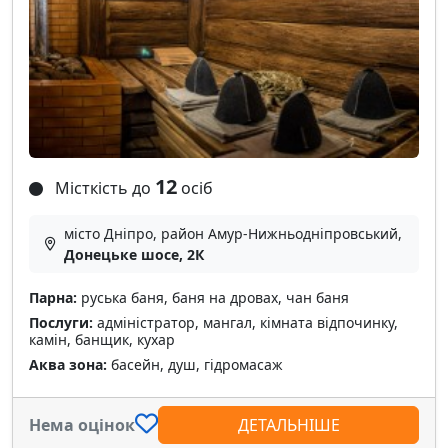
12
Місткість до
осіб
місто Дніпро, район Амур-Нижньодніпровський,
Донецьке шосе, 2К
Парна:
руська баня, баня на дровах, чан баня
Послуги:
адміністратор, мангал, кімната відпочинку,
камін, банщик, кухар
Аква зона:
басейн, душ, гідромасаж
Нема оцінок
ДЕТАЛЬНІШЕ