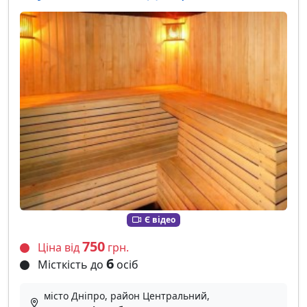
Є відео
750
Ціна від
грн.
6
Місткість до
осіб
місто Дніпро, район Центральний,