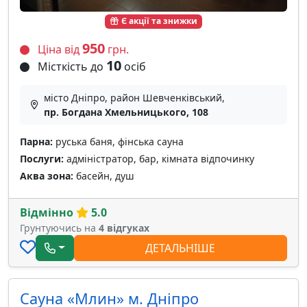
Є акції та знижки
950
Ціна від
грн.
10
Місткість до
осіб
місто Дніпро, район Шевченківський,
пр. Богдана Хмельницького, 108
Парна:
руська баня, фінська сауна
Послуги:
адміністратор, бар, кімната відпочинку
Аква зона:
басейн, душ
Відмінно
5.0
Грунтуючись на
4 відгуках
ДЕТАЛЬНІШЕ
Сауна «Млин» м. Дніпро