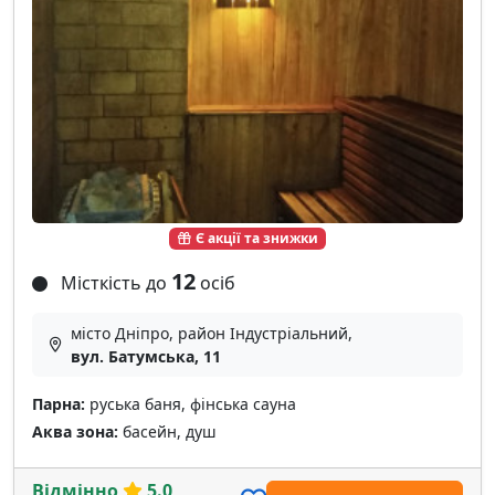
Є акції та знижки
12
Місткість до
осіб
місто Дніпро, район Індустріальний,
вул. Батумська, 11
Парна:
руська баня, фінська сауна
Аква зона:
басейн, душ
Відмінно
5.0