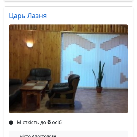
Царь Лазня
6
Місткість до
осіб
місто Апостолове,