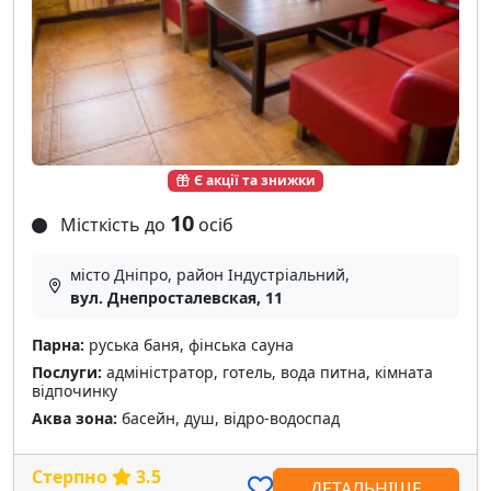
Є акції та знижки
10
Місткість до
осіб
місто Дніпро, район Індустріальний,
вул. Днепросталевская, 11
Парна:
руська баня, фінська сауна
Послуги:
адміністратор, готель, вода питна, кімната
відпочинку
Аква зона:
басейн, душ, відро-водоспад
Стерпно
3.5
ДЕТАЛЬНІШЕ