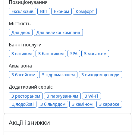
Позиціонування
Ексклюзив
ВІП
Економ
Комфорт
Місткість
Для двох
Для великої компанії
Банні послуги
З віником
З банщиком
SPA
З масажем
Аква зона
З басейном
З гідромасажем
З виходом до води
Додатковий сервіс
З рестораном
З паркуванням
З Wi-Fi
Цілодобові
З більярдом
З каміном
З караоке
Акції і знижки