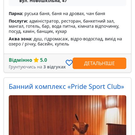
вул. Новошкільна, 47
Парна:
руська баня, баня на дровах, чан баня
Послуги:
адміністратор, ресторан, банкетний зал,
мангал, готель, бар, вода питна, кімната відпочинку,
посуд, камін, банщик, кухар
Аква зона:
душ, гідромасаж, відро-водоспад, вихід на
озеро / річку, басейн, купель
Відмінно
5.0
ДЕТАЛЬНІШЕ
Грунтуючись на
3 відгуках
Банний комплекс «Pride Sport Club»