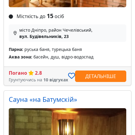
15
Місткість до
осіб
місто Дніпро, район Чечелівський,
вул. Будівельників, 23
Парна:
руська баня, турецька баня
Аква зона:
басейн, душ, відро-водоспад
Погано
2.8
ДЕТАЛЬНІШЕ
Грунтуючись на
10 відгуках
Сауна «на Батумскій»