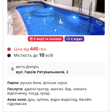
Є акції та знижки
Є відео
440
Ціна від
грн.
10
Місткість до
осіб
місто Дніпро,
вул. Героїв Рятувальників, 2
Парна:
руська баня, фінська сауна
Послуги:
адміністратор, мангал, бар, кімната
відпочинку, посуд, кухар
Аква зона:
душ, купель, відро-водоспад, басейн,
гідромасаж