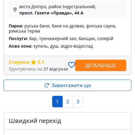
місто Дніпро, район Індустріальний,
просп. Газети «Правда», 44 А
Парна:
руська баня, баня на дровах, фінська сауна,
римська терма
Послуги:
бар, тренажерний зал, банщик, солярій
Аква зона:
купель, душ, відро-водоспад
Стерпно
3.1
ДЕТАЛЬНІШЕ
Грунтуючись на
27 відгуках
Завантажити ще
1
2
3
Швидкий перехід