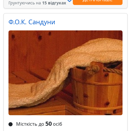
Грунтуючись на
15 відгуках
Ф.О.К. Сандуни
50
Місткість до
осіб