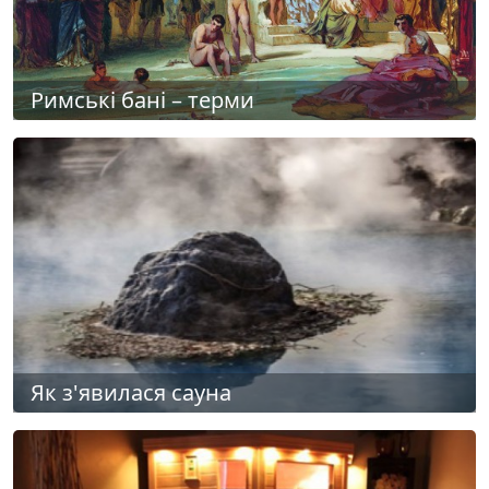
Римські бані – терми
Як з'явилася сауна