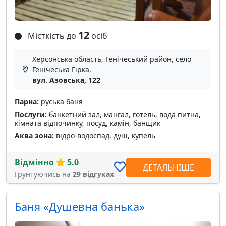
12
Місткість до
осіб
Херсонська область, Генічеський район, село
Генічеська Гірка,
вул. Азовська, 122
Парна:
руська баня
Послуги:
банкетний зал, мангал, готель, вода питна,
кімната відпочинку, посуд, камін, банщик
Аква зона:
відро-водоспад, душ, купель
Відмінно
5.0
ДЕТАЛЬНІШЕ
Грунтуючись на
29 відгуках
Баня «Душевна банька»