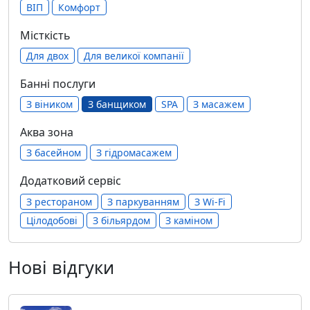
ВІП
Комфорт
Місткість
Для двох
Для великої компанії
Банні послуги
З віником
З банщиком
SPA
З масажем
Аква зона
З басейном
З гідромасажем
Додатковий сервіс
З рестораном
З паркуванням
З Wi-Fi
Цілодобові
З більярдом
З каміном
Нові відгуки