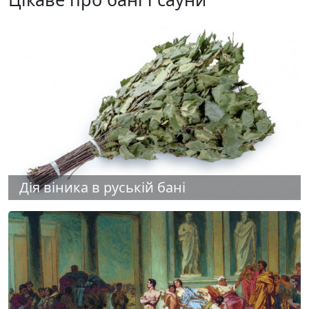
Дія віника в руській бані