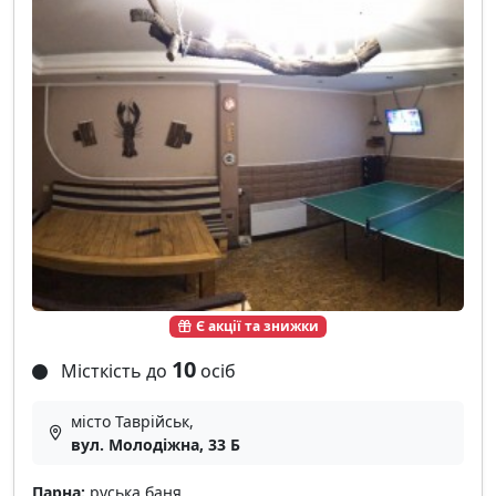
Є акції та знижки
10
Місткість до
осіб
місто Таврійськ,
вул. Молодіжна, 33 Б
Парна:
руська баня