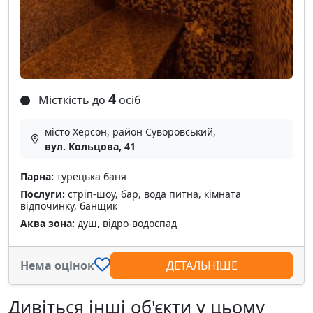
4
Місткість до
осіб
місто Херсон, район Суворовський,
вул. Кольцова, 41
Парна:
турецька баня
Послуги:
стріп-шоу, бар, вода питна, кімната
відпочинку, банщик
Аква зона:
душ, відро-водоспад
Нема оцінок
ДЕТАЛЬНІШЕ
Дивіться інші об'єкти у цьому