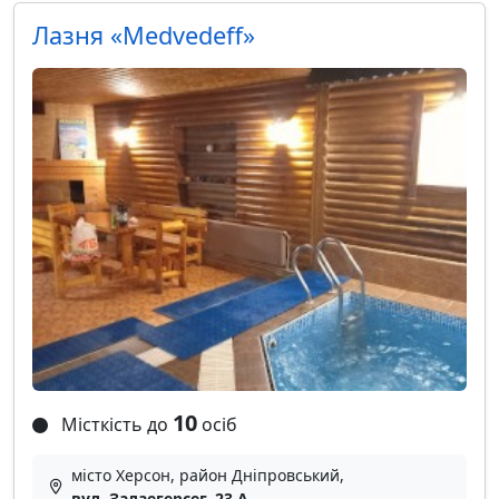
Лазня «Medvedeff»
10
Місткість до
осіб
місто Херсон, район Дніпровський,
вул. Залаегерсег, 23 А