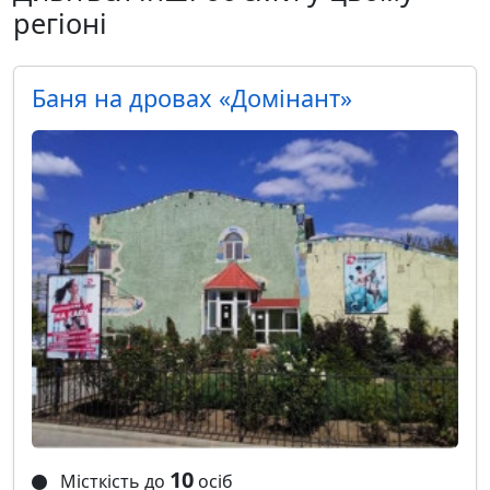
регіоні
Баня на дровах «Домiнант»
10
Місткість до
осіб