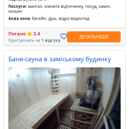
Послуги:
мангал, кімната відпочинку, посуд, камін,
кальян
Аква зона:
басейн, душ, відро-водоспад
Погано
2.4
ДЕТАЛЬНІШЕ
Грунтуючись на
1 відгуку
Баня-сауна в заміському будинку