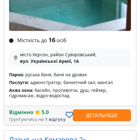
16
Місткість до
осіб
місто Херсон, район Суворовський,
вул. Української Армії, 1A
Парна:
руська баня, баня на дровах
Послуги:
адміністратор, банкетний зал, мангал
Аква зона:
басейн, противоток, душ, гейзер,
гідромасаж, відро-водоспад
Відмінно
5.0
ДЕТАЛЬНІШЕ
Грунтуючись на
1 відгуку
Лазня «на Комарова 2»