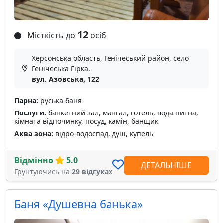
12
Місткість до
осіб
Херсонська область, Генічеський район, село
Генічеська Гірка,
вул. Азовська, 122
Парна:
руська баня
Послуги:
банкетний зал, мангал, готель, вода питна,
кімната відпочинку, посуд, камін, банщик
Аква зона:
відро-водоспад, душ, купель
Відмінно
5.0
ДЕТАЛЬНІШЕ
Грунтуючись на
29 відгуках
Баня «Душевна банька»