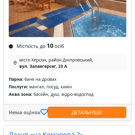
10
Місткість до
осіб
місто Херсон, район Дніпровський,
вул. Залаегерсег, 23 А
Парна:
баня на дровах
Послуги:
мангал, посуд, камін
Аква зона:
басейн, душ, відро-водоспад
Нема оцінок
ДЕТАЛЬНІШЕ
Лазня «на Комарова 2»