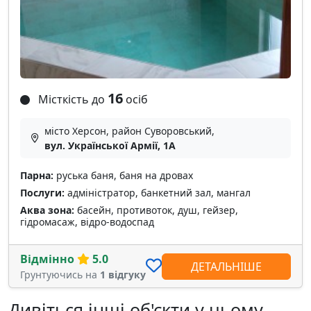
16
Місткість до
осіб
місто Херсон, район Суворовський,
вул. Української Армії, 1A
Парна:
руська баня, баня на дровах
Послуги:
адміністратор, банкетний зал, мангал
Аква зона:
басейн, противоток, душ, гейзер,
гідромасаж, відро-водоспад
Відмінно
5.0
ДЕТАЛЬНІШЕ
Грунтуючись на
1 відгуку
Дивіться інші об'єкти у цьому