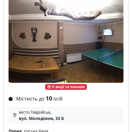
Є акції та знижки
10
Місткість до
осіб
місто Таврійськ,
вул. Молодіжна, 33 Б
Парна:
руська баня