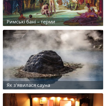
Римські бані – терми
Як з'явилася сауна