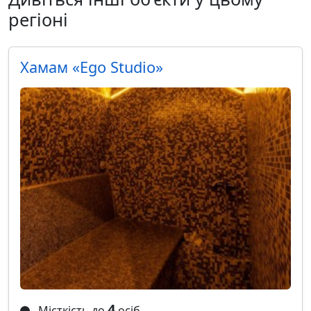
регіоні
Хамам «Ego Studio»
4
Місткість до
осіб