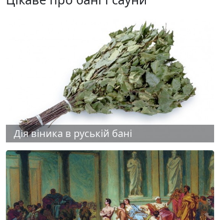
Дія віника в руській бані