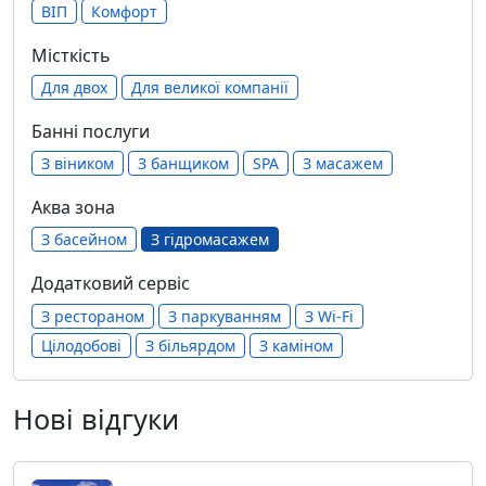
ВІП
Комфорт
Місткість
Для двох
Для великої компанії
Банні послуги
З віником
З банщиком
SPA
З масажем
Аква зона
З басейном
З гідромасажем
Додатковий сервіс
З рестораном
З паркуванням
З Wi-Fi
Цілодобові
З більярдом
З каміном
Нові відгуки