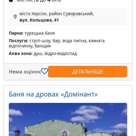
місто Херсон, район Суворовський,
вул. Кольцова, 41
Парна:
турецька баня
Послуги:
стріп-шоу, бар, вода питна, кімната
відпочинку, банщик
Аква зона:
душ, відро-водоспад
Нема оцінок
ДЕТАЛЬНІШЕ
Баня на дровах «Домiнант»