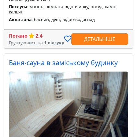
Послуги:
мангал, кімната відпочинку, посуд, камін,
кальян
Аква зона:
басейн, душ, відро-водоспад
Погано
2.4
ДЕТАЛЬНІШЕ
Грунтуючись на
1 відгуку
Баня-сауна в заміському будинку