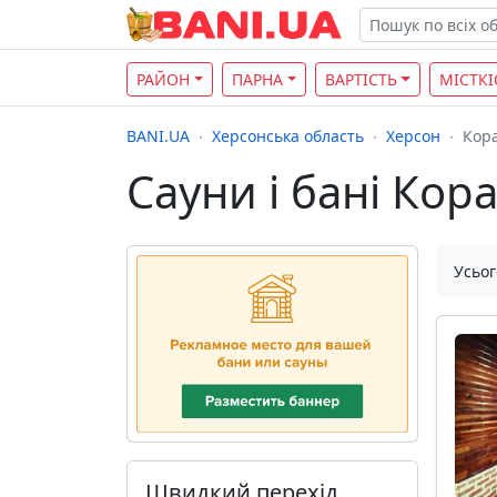
РАЙОН
ПАРНА
ВАРТІСТЬ
МІСТКІ
BANI.UA
Херсонська область
Херсон
Кор
Сауни і бані Кор
Усьог
Швидкий перехід