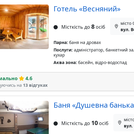
Готель «Весняний»
місто 
8
Місткість до
осіб
вул. В
Парна:
баня на дровах
Послуги:
адміністратор, банкетний зал
кухар
Аква зона:
басейн, відро-водоспад
мально
4.6
туючись на
13 відгуках
Баня «Душевна банька
міст
10
Місткість до
осіб
вул.