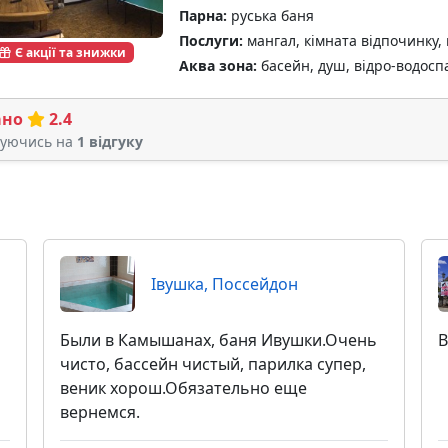
Парна:
руська баня
Послуги:
мангал, кімната відпочинку, 
Є акції та знижки
Аква зона:
басейн, душ, відро-водосп
ано
2.4
туючись на
1 відгуку
Івушка, Поссейдон
Были в Камышанах, баня Ивушки.Очень
В
чисто, бассейн чистый, парилка супер,
веник хорош.Обязательно еще
вернемся.