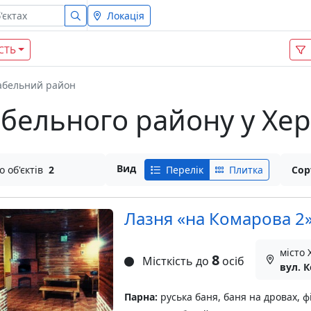
Локація
СТЬ
абельний район
абельного району у Хер
Вид
о об'єктів
2
Перелік
Плитка
Сор
Лазня «на Комарова 2
місто 
8
Місткість до
осіб
вул. 
Парна:
руська баня, баня на дровах, ф