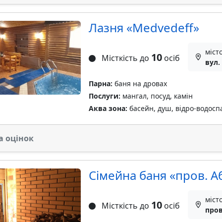
Лазня «Medvedeff»
міст
10
Місткість до
осіб
вул.
Парна:
баня на дровах
Послуги:
мангал, посуд, камін
Аква зона:
басейн, душ, відро-водосп
а оцінок
Сімейна баня «пров. А
міст
10
Місткість до
осіб
пров