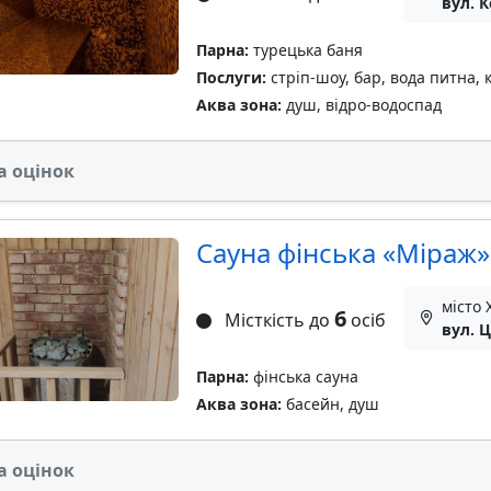
вул. 
Парна:
турецька баня
Послуги:
стріп-шоу, бар, вода питна, 
Аква зона:
душ, відро-водоспад
а оцінок
Сауна фінська «Міраж»
місто 
6
Місткість до
осіб
вул. 
Парна:
фінська сауна
Аква зона:
басейн, душ
а оцінок