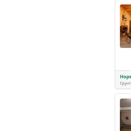
Нор
Грун