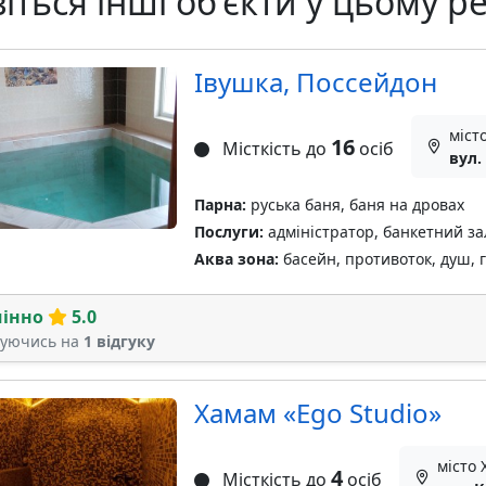
іться інші об'єкти у цьому ре
Івушка, Поссейдон
міст
16
Місткість до
осіб
вул.
Парна:
руська баня, баня на дровах
Послуги:
адміністратор, банкетний за
Аква зона:
басейн, противоток, душ, г
мінно
5.0
туючись на
1 відгуку
Хамам «Ego Studio»
місто 
4
Місткість до
осіб