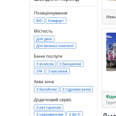
Позиціонування
Нем
ВІП
Комфорт
Місткість
Для двох
Для великої компанії
Банні послуги
З віником
З банщиком
SPA
З масажем
Аква зона
З басейном
З гідромасажем
Від
Додатковий сервіс
Грун
З рестораном
З паркуванням
З Wi-Fi