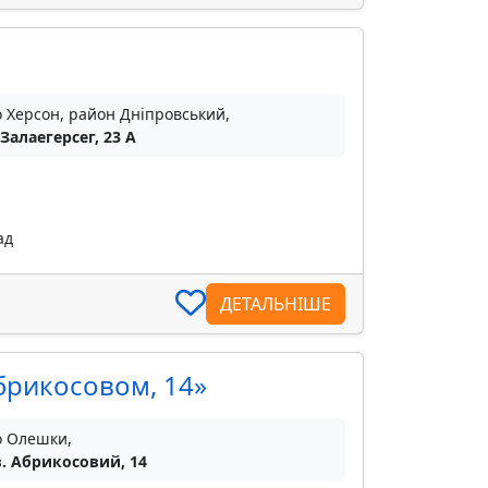
о Херсон, район Дніпровський,
 Залаегерсег, 23 А
ад
ДЕТАЛЬНІШЕ
брикосовом, 14»
о Олешки,
. Абрикосовий, 14