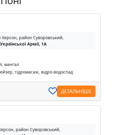
гіоні
о Херсон, район Суворовський,
 Української Армії, 1A
л, мангал
ейзер, гідромасаж, відро-водоспад
ДЕТАЛЬНІШЕ
Херсон, район Суворовський,