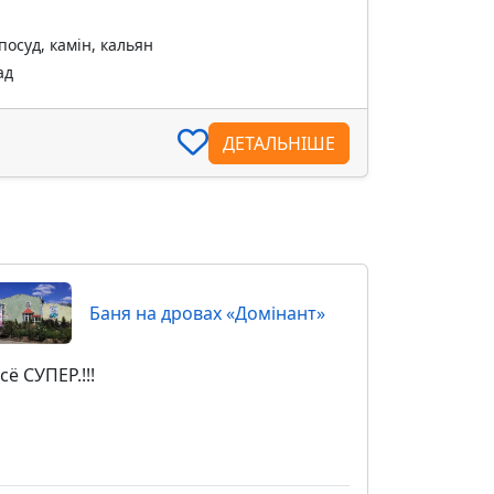
посуд, камін, кальян
ад
ДЕТАЛЬНІШЕ
Баня на дровах «Домiнант»
сё СУПЕР.!!!