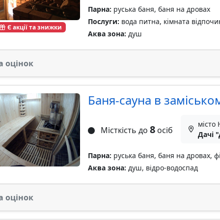
Парна:
руська баня, баня на дровах
Послуги:
вода питна, кімната відпочин
Є акції та знижки
Аква зона:
душ
а оцінок
Баня-сауна в замісько
місто 
8
Місткість до
осіб
Дачі 
Парна:
руська баня, баня на дровах, ф
Аква зона:
душ, відро-водоспад
а оцінок