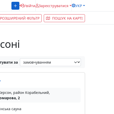
Увійти
Зареєструватися
УКР
РОЗШИРЕНИЙ ФІЛЬТР
ПОШУК НА КАРТІ
соні
тувати за
»
Херсон, район Корабельний,
Комарова, 2
інська сауна