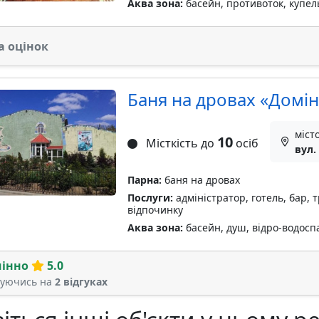
Аква зона:
басейн, противоток, купел
а оцінок
Баня на дровах «Домiн
міст
10
Місткість до
осіб
вул.
Парна:
баня на дровах
Послуги:
адміністратор, готель, бар, 
відпочинку
Аква зона:
басейн, душ, відро-водосп
мінно
5.0
туючись на
2 відгуках