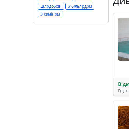
Див
Цілодобові
З більярдом
З каміном
Від
Грун