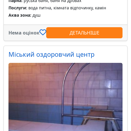
Парна:
руська баня, баня на дровах
Послуги:
вода питна, кімната відпочинку, камін
Аква зона:
душ
Нема оцінок
ДЕТАЛЬНІШЕ
Міський оздоровчий центр