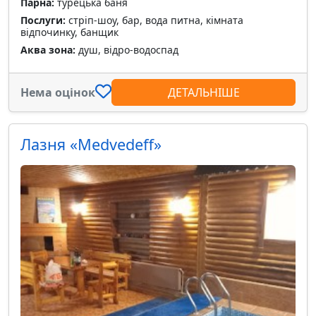
Парна:
турецька баня
Послуги:
стріп-шоу, бар, вода питна, кімната
відпочинку, банщик
Аква зона:
душ, відро-водоспад
Нема оцінок
ДЕТАЛЬНІШЕ
Лазня «Medvedeff»