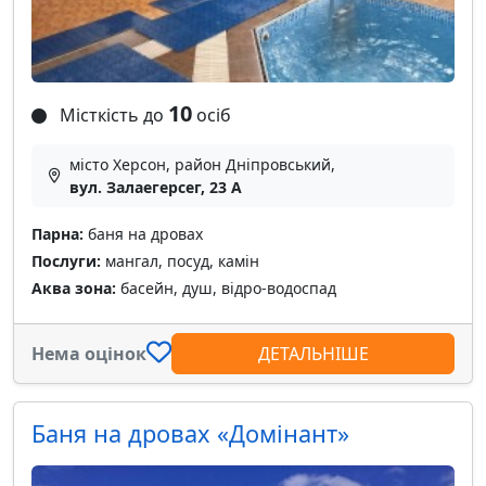
10
Місткість до
осіб
місто Херсон, район Дніпровський,
вул. Залаегерсег, 23 А
Парна:
баня на дровах
Послуги:
мангал, посуд, камін
Аква зона:
басейн, душ, відро-водоспад
Нема оцінок
ДЕТАЛЬНІШЕ
Баня на дровах «Домiнант»