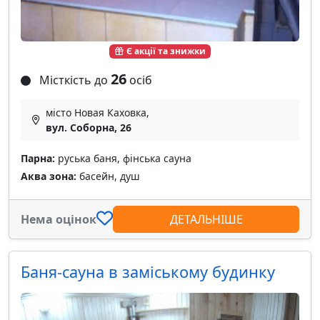
Є акції та знижки
26
Місткість до
осіб
місто Новая Каховка,
вул. Соборна, 26
Парна:
руська баня, фінська сауна
Аква зона:
басейн, душ
Нема оцінок
ДЕТАЛЬНІШЕ
Баня-сауна в заміському будинку