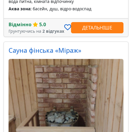
вода питна, кімната відпочинку
Аква зона:
басейн, душ, відро-водоспад
Відмінно
5.0
ДЕТАЛЬНІШЕ
Грунтуючись на
2 відгуках
Сауна фінська «Міраж»