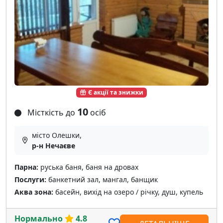
Є акції та знижки
10
Місткість до
осіб
місто Олешки,
р-н Нечаєве
Парна:
руська баня, баня на дровах
Послуги:
банкетний зал, мангал, банщик
Аква зона:
басейн, вихід на озеро / річку, душ, купель
Нормально
4.8