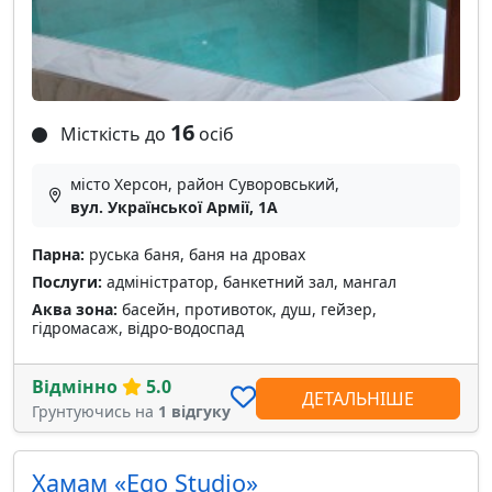
16
Місткість до
осіб
місто Херсон, район Суворовський,
вул. Української Армії, 1A
Парна:
руська баня, баня на дровах
Послуги:
адміністратор, банкетний зал, мангал
Аква зона:
басейн, противоток, душ, гейзер,
гідромасаж, відро-водоспад
Відмінно
5.0
ДЕТАЛЬНІШЕ
Грунтуючись на
1 відгуку
Хамам «Ego Studio»