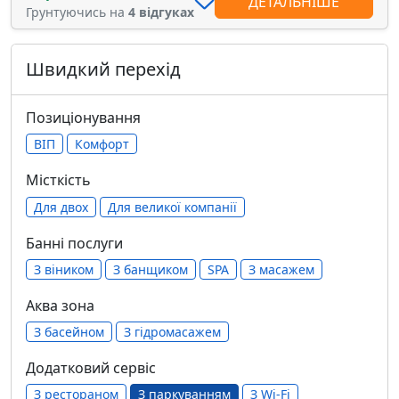
ДЕТАЛЬНІШЕ
Грунтуючись на
4 відгуках
Швидкий перехід
Позиціонування
ВІП
Комфорт
Місткість
Для двох
Для великої компанії
Банні послуги
З віником
З банщиком
SPA
З масажем
Аква зона
З басейном
З гідромасажем
Додатковий сервіс
З рестораном
З паркуванням
З Wi-Fi