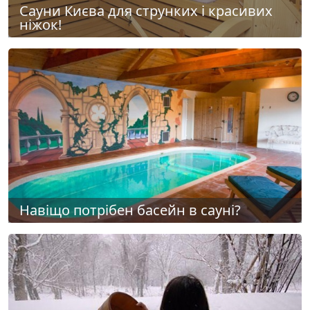
Сауни Києва для струнких і красивих
ніжок!
Навіщо потрібен басейн в сауні?