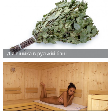
Дія віника в руській бані