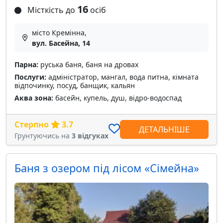
16
Місткість до
осіб
місто Кремінна,
вул. Басейна, 14
Парна:
руська баня, баня на дровах
Послуги:
адміністратор, мангал, вода питна, кімната
відпочинку, посуд, банщик, кальян
Аква зона:
басейн, купель, душ, відро-водоспад
Стерпно
3.7
ДЕТАЛЬНІШЕ
Грунтуючись на
3 відгуках
Баня з озером під лісом «Сімейна»