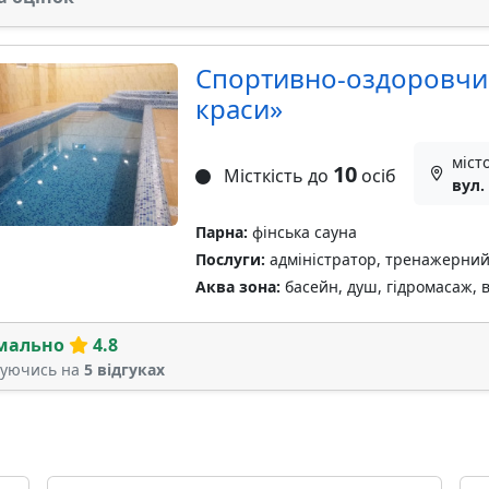
Спортивно-оздоровчи
краси»
міст
10
Місткість до
осіб
вул.
Парна:
фінська сауна
Послуги:
адміністратор, тренажерний 
Аква зона:
басейн, душ, гідромасаж, 
мально
4.8
туючись на
5 відгуках