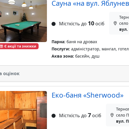
Сауна «на вул. Яблунев
Терн
10
Місткість до
осіб
село
вул.
Парна:
баня на дровах
Є акції та знижки
Послуги:
адміністратор, мангал, готел
Аква зона:
басейн, душ
а оцінок
Еко-баня «Sherwood»
Терноп
7
Місткість до
осіб
село П
вул. 