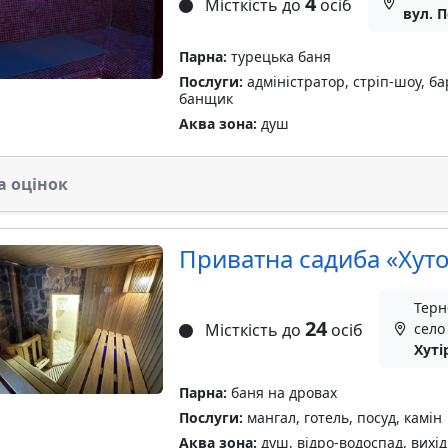
4
Місткість до
осіб
вул. П
Парна:
турецька баня
Послуги:
адміністратор, стріп-шоу, ба
банщик
Аква зона:
душ
а оцінок
Приватна садиба «Хут
Терн
24
Місткість до
осіб
село
Хуті
Парна:
баня на дровах
Послуги:
мангал, готель, посуд, камін
Аква зона:
душ, відро-водоспад, вихід