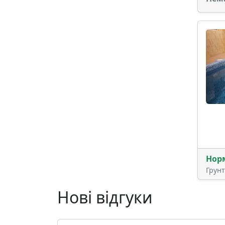
Нор
Грун
Нові відгуки