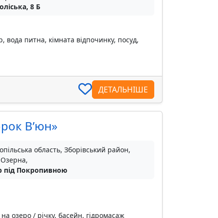
оліська, 8 Б
р, вода питна, кімната відпочинку, посуд,
ДЕТАЛЬНІШЕ
орок В’юн»
опільська область, Зборівський район,
 Озерна,
р під Покропивною
 на озеро / річку, басейн, гідромасаж