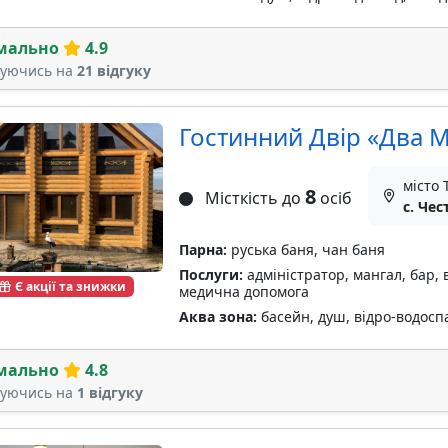
мально
4.9
туючись на
21 відгуку
Гостинний Двір «Два 
місто 
8
Місткість до
осіб
с. Чес
Парна:
руська баня, чан баня
Послуги:
адміністратор, мангал, бар, 
Є акції та знижки
медична допомога
Аква зона:
басейн, душ, відро-водоспад
мально
4.8
туючись на
1 відгуку