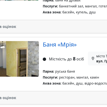
Парна:
баня на дровах
Послуги:
банкетний зал, мангал, готе
Аква зона:
басейн, купель, душ
а оцінок
Баня «Мрія»
місто 
8
Місткість до
осіб
вул. 
Парна:
руська баня
Послуги:
ресторан, мангал, камін
Аква зона:
басейн, душ, відро-водосп
а оцінок