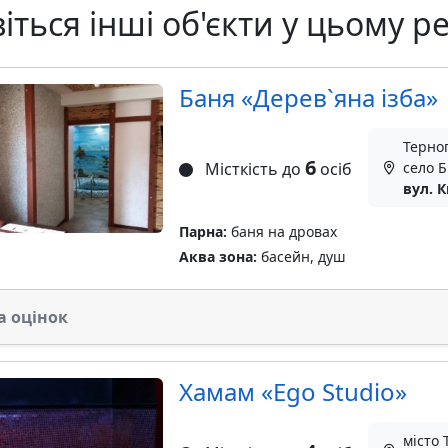
іться інші об'єкти у цьому ре
Баня «Дерев`яна ізба»
Терноп
6
Місткість до
осіб
село Б
вул. К
Парна:
баня на дровах
Аква зона:
басейн, душ
а оцінок
Хамам «Ego Studio»
місто 