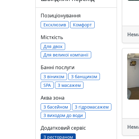
Позиціонування
Ексклюзив
Комфорт
Нем
Місткість
Для двох
Для великої компанії
Банні послуги
З віником
З банщиком
SPA
З масажем
Аква зона
З басейном
З гідромасажем
З виходом до води
Нем
Додатковий сервіс
З рестораном