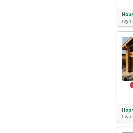
Нор
Грун
Нор
Грун