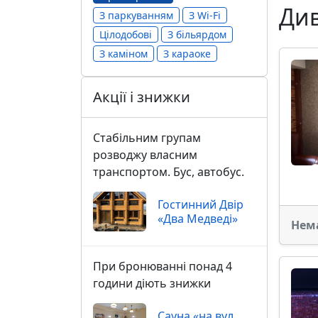
Див
З паркуванням
З Wi-Fi
Цілодобові
З більярдом
З каміном
З караоке
Акції і знижки
Стабільним групам
розводжу власним
транспортом. Бус, автобус.
Гостинний Двір
«Два Медведі»
Нем
При бронюванні понад 4
години діють знижки
Сауна «на вул.