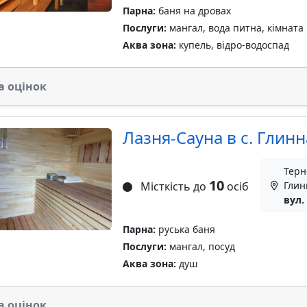
Парна:
баня на дровах
Послуги:
мангал, вода питна, кімната 
Аква зона:
купель, відро-водоспад
а оцінок
Лазня-Сауна в с. Глинн
Терн
10
Місткість до
осіб
Глин
вул.
Парна:
руська баня
Послуги:
мангал, посуд
Аква зона:
душ
а оцінок