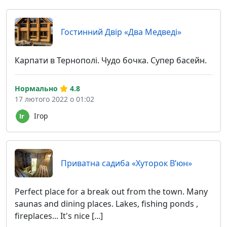
Гостинний Двір «Два Медведі»
Карпати в Тернополі. Чудо бочка. Супер басейн.
Нормально
4.8
17 лютого 2022 о 01:02
Ігор
Приватна садиба «Хуторок В’юн»
Perfect place for a break out from the town. Many
saunas and dining places. Lakes, fishing ponds ,
fireplaces... It's nice [...]