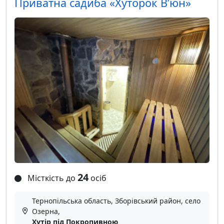
Приватна садиба «Хуторок В’юн»
24
Місткість до
осіб
Тернопільська область, Зборівський район, село
Озерна,
Хутір під Покропивною