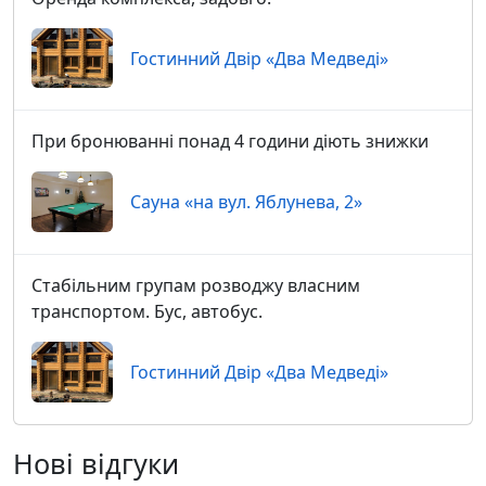
Гостинний Двір «Два Медведі»
При бронюванні понад 4 години діють знижки
Сауна «на вул. Яблунева, 2»
Стабільним групам розводжу власним
транспортом. Бус, автобус.
Гостинний Двір «Два Медведі»
Нові відгуки