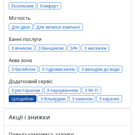
Ексклюзив
Комфорт
Місткість
Для двох
Для великої компанії
Банні послуги
З віником
З банщиком
SPA
З масажем
Аква зона
З басейном
З гідромасажем
З виходом до води
Додатковий сервіс
З рестораном
З паркуванням
З Wi-Fi
Цілодобові
З більярдом
З каміном
З караоке
Акції і знижки
Оренда комплекса, задовго.