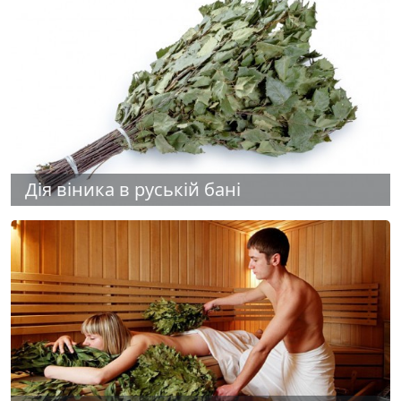
Дія віника в руській бані