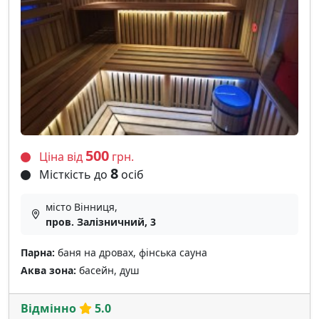
500
Ціна від
грн.
8
Місткість до
осіб
місто Вінниця,
пров. Залізничний, 3
Парна:
баня на дровах, фінська сауна
Аква зона:
басейн, душ
Відмінно
5.0