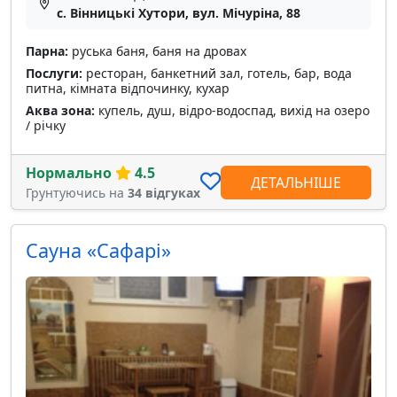
с. Вінницькі Хутори, вул. Мічуріна, 88
Парна:
руська баня, баня на дровах
Послуги:
ресторан, банкетний зал, готель, бар, вода
питна, кімната відпочинку, кухар
Аква зона:
купель, душ, відро-водоспад, вихід на озеро
/ річку
Нормально
4.5
ДЕТАЛЬНІШЕ
Грунтуючись на
34 відгуках
Сауна «Сафарі»