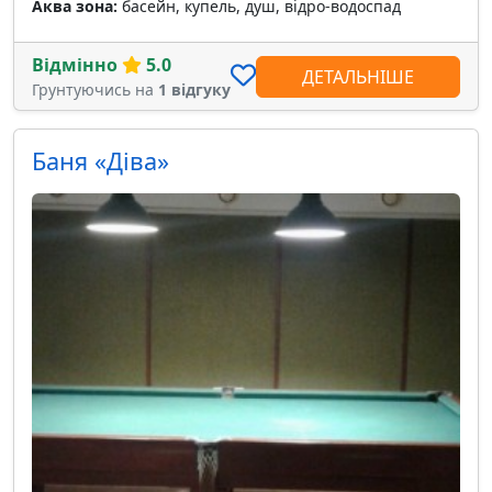
Аква зона:
басейн, купель, душ, відро-водоспад
Відмінно
5.0
ДЕТАЛЬНІШЕ
Грунтуючись на
1 відгуку
Баня «Дiва»