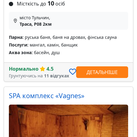
10
Місткість до
осіб
місто Тульчин,
Траса, Р08 2км
Парна:
руська баня, баня на дровах, фінська сауна
Послуги:
мангал, камін, банщик
Аква зона:
басейн, душ
Нормально
4.5
ДЕТАЛЬНІШЕ
Грунтуючись на
11 відгуках
SPA комплекс «Vagnes»