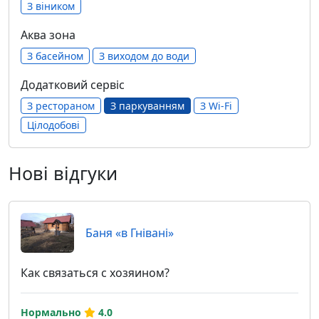
З віником
Аква зона
З басейном
З виходом до води
Додатковий сервіс
З рестораном
З паркуванням
З Wi-Fi
Цілодобові
Нові відгуки
Баня «в Гнівані»
Как связаться с хозяином?
Нормально
4.0