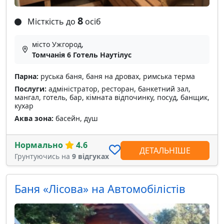
8
Місткість до
осіб
місто Ужгород,
Томчанія 6 Готель Наутілус
Парна:
руська баня, баня на дровах, римська терма
Послуги:
адміністратор, ресторан, банкетний зал,
мангал, готель, бар, кімната відпочинку, посуд, банщик,
кухар
Аква зона:
басейн, душ
Нормально
4.6
ДЕТАЛЬНІШЕ
Грунтуючись на
9 відгуках
Баня «Лісова» на Автомобілістів