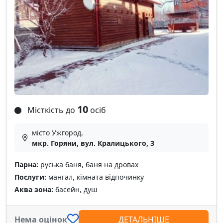
10
Місткість до
осіб
місто Ужгород,
мкр. Горяни, вул. Кралицького, 3
Парна:
руська баня, баня на дровах
Послуги:
мангал, кімната відпочинку
Аква зона:
басейн, душ
Нема оцінок
ДЕТАЛЬНІШЕ