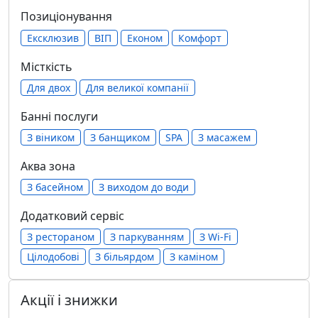
Позиціонування
Ексклюзив
ВІП
Економ
Комфорт
Місткість
Для двох
Для великої компанії
Банні послуги
З віником
З банщиком
SPA
З масажем
Аква зона
З басейном
З виходом до води
Додатковий сервіс
З рестораном
З паркуванням
З Wi-Fi
Цілодобові
З більярдом
З каміном
Акції і знижки