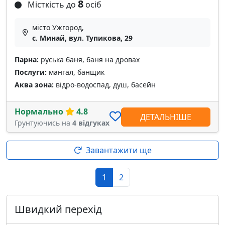
8
Місткість до
осіб
місто Ужгород,
с. Минай, вул. Тупикова, 29
Парна:
руська баня, баня на дровах
Послуги:
мангал, банщик
Аква зона:
відро-водоспад, душ, басейн
Нормально
4.8
ДЕТАЛЬНІШЕ
Грунтуючись на
4 відгуках
Завантажити ще
1
2
Швидкий перехід