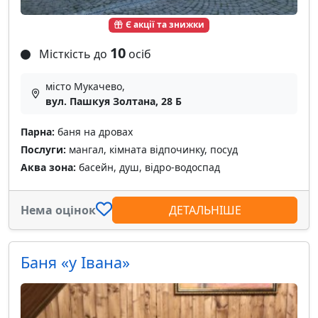
Є акції та знижки
10
Місткість до
осіб
місто Мукачево,
вул. Пашкуя Золтана, 28 Б
Парна:
баня на дровах
Послуги:
мангал, кімната відпочинку, посуд
Аква зона:
басейн, душ, відро-водоспад
Нема оцінок
ДЕТАЛЬНІШЕ
Баня «у Івана»