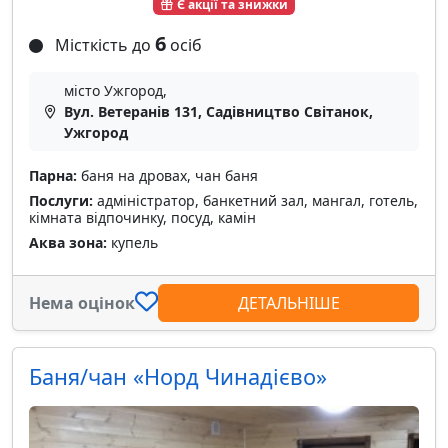
Є акції та знижки
6
Місткість до
осіб
місто Ужгород,
Вул. Ветеранів 131, Садівництво Світанок,
Ужгород
Парна:
баня на дровах, чан баня
Послуги:
адміністратор, банкетний зал, мангал, готель,
кімната відпочинку, посуд, камін
Аква зона:
купель
Нема оцінок
ДЕТАЛЬНІШЕ
Баня/чан «Норд Чинадієво»