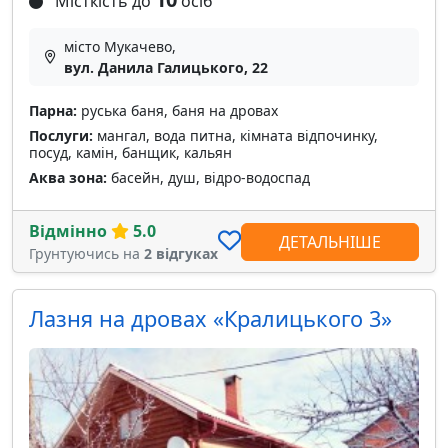
Місткість до
осіб
місто Мукачево,
вул. Данила Галицького, 22
Парна:
руська баня, баня на дровах
Послуги:
мангал, вода питна, кімната відпочинку,
посуд, камін, банщик, кальян
Аква зона:
басейн, душ, відро-водоспад
Відмінно
5.0
ДЕТАЛЬНІШЕ
Грунтуючись на
2 відгуках
Лазня на дровах «Кралицького 3»