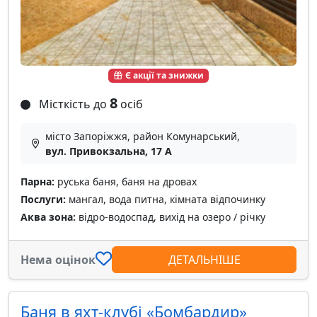
Є акції та знижки
8
Місткість до
осіб
місто Запоріжжя, район Комунарський,
вул. Привокзальна, 17 А
Парна:
руська баня, баня на дровах
Послуги:
мангал, вода питна, кімната відпочинку
Аква зона:
відро-водоспад, вихід на озеро / річку
Нема оцінок
ДЕТАЛЬНІШЕ
Баня в яхт-клубі «Бомбардир»