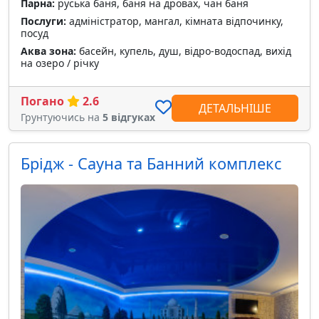
Парна:
руська баня, баня на дровах, чан баня
Послуги:
адміністратор, мангал, кімната відпочинку,
посуд
Аква зона:
басейн, купель, душ, відро-водоспад, вихід
на озеро / річку
Погано
2.6
ДЕТАЛЬНІШЕ
Грунтуючись на
5 відгуках
Брідж - Сауна та Банний комплекс