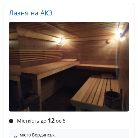
Лазня на АКЗ
12
Місткість до
осіб
місто Бердянськ,