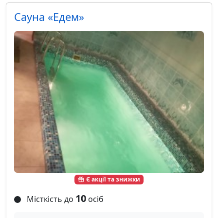
Сауна «Eдем»
Є акції та знижки
10
Місткість до
осіб