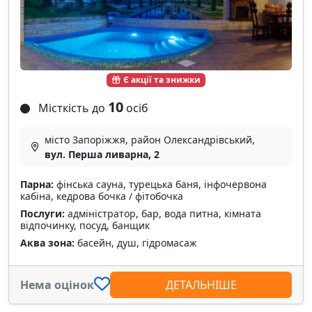
Є акції та знижки
10
Місткість до
осіб
місто Запоріжжя, район Олександрівський,
вул. Перша ливарна, 2
Парна:
фінська сауна, турецька баня, інфочервона
кабіна, кедрова бочка / фітобочка
Послуги:
адміністратор, бар, вода питна, кімната
відпочинку, посуд, банщик
Аква зона:
басейн, душ, гідромасаж
Нема оцінок
ДЕТАЛЬНІШЕ