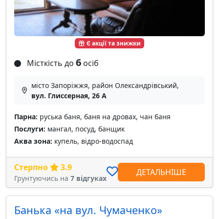
Є акції та знижки
6
Місткість до
осіб
місто Запоріжжя, район Олександрівський,
вул. Глиссерная, 26 А
Парна:
руська баня, баня на дровах, чан баня
Послуги:
мангал, посуд, банщик
Аква зона:
купель, відро-водоспад
Стерпно
3.9
ДЕТАЛЬНІШЕ
Грунтуючись на
7 відгуках
Банька «на вул. Чумаченко»