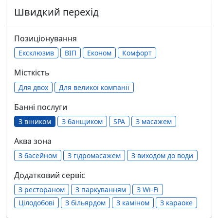
Швидкий перехід
Позиціонування
Ексклюзив
ВІП
Економ
Комфорт
Місткість
Для двох
Для великої компанії
Банні послуги
З віником
З банщиком
SPA
З масажем
Аква зона
З басейном
З гідромасажем
З виходом до води
Додатковий сервіс
З рестораном
З паркуванням
З Wi-Fi
Цілодобові
З більярдом
З каміном
З караоке