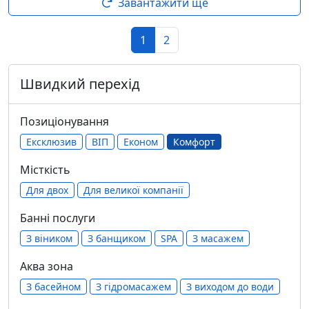
Завантажити ще
1
2
Швидкий перехід
Позиціонування
Ексклюзив
ВІП
Економ
Комфорт
Місткість
Для двох
Для великої компанії
Банні послуги
З віником
З банщиком
SPA
З масажем
Аква зона
З басейном
З гідромасажем
З виходом до води