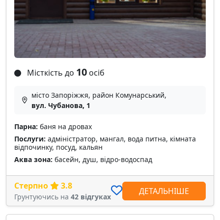
10
Місткість до
осіб
місто Запоріжжя, район Комунарський,
вул. Чубанова, 1
Парна:
баня на дровах
Послуги:
адміністратор, мангал, вода питна, кімната
відпочинку, посуд, кальян
Аква зона:
басейн, душ, відро-водоспад
Стерпно
3.8
ДЕТАЛЬНІШЕ
Грунтуючись на
42 відгуках