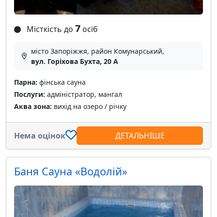
7
Місткість до
осіб
місто Запоріжжя, район Комунарський,
вул. Горіхова Бухта, 20 А
Парна:
фінська сауна
Послуги:
адміністратор, мангал
Аква зона:
вихід на озеро / річку
Нема оцінок
ДЕТАЛЬНІШЕ
Баня Сауна «Водолій»