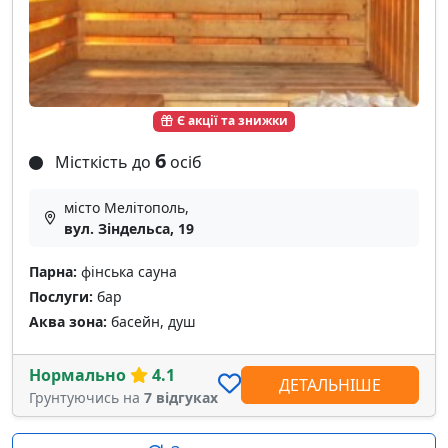
Є акції та знижки
6
Місткість до
осіб
місто Мелітополь,
вул. Зіндельса, 19
Парна:
фінська сауна
Послуги:
бар
Аква зона:
басейн, душ
Нормально
4.1
ДЕТАЛЬНІШЕ
Грунтуючись на
7 відгуках