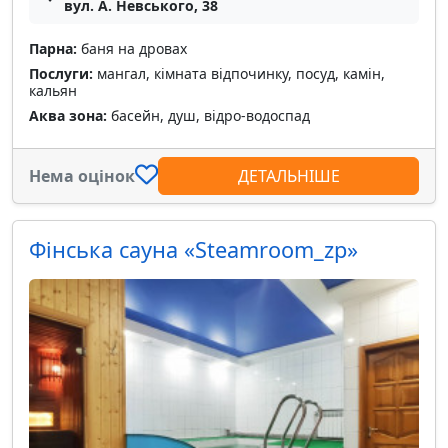
вул. А. Невського, 38
Парна:
баня на дровах
Послуги:
мангал, кімната відпочинку, посуд, камін,
кальян
Аква зона:
басейн, душ, відро-водоспад
Нема оцінок
ДЕТАЛЬНІШЕ
Фінська сауна «Steamroom_zp»