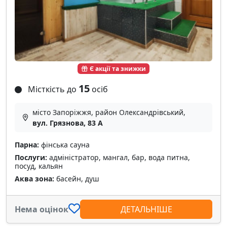
Є акції та знижки
15
Місткість до
осіб
місто Запоріжжя, район Олександрівський,
вул. Грязнова, 83 А
Парна:
фінська сауна
Послуги:
адміністратор, мангал, бар, вода питна,
посуд, кальян
Аква зона:
басейн, душ
Нема оцінок
ДЕТАЛЬНІШЕ