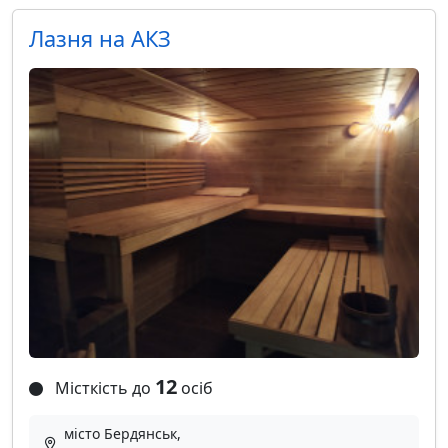
Лазня на АКЗ
12
Місткість до
осіб
місто Бердянськ,