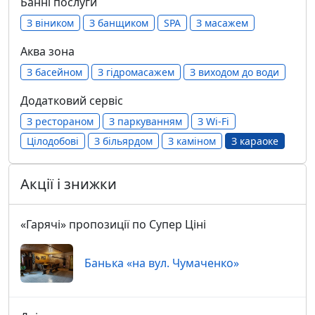
Банні послуги
З віником
З банщиком
SPA
З масажем
Аква зона
З басейном
З гідромасажем
З виходом до води
Додатковий сервіс
З рестораном
З паркуванням
З Wi-Fi
Цілодобові
З більярдом
З каміном
З караоке
Акції і знижки
«Гарячі» пропозиції по Супер Ціні
Банька «на вул. Чумаченко»