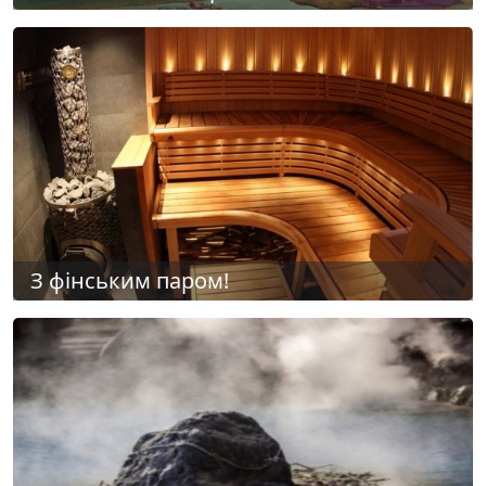
З фінським паром!