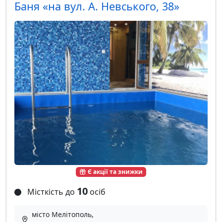
Баня «на вул. А. Невського, 38»
Є акції та знижки
10
Місткість до
осіб
місто Мелітополь,