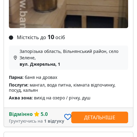
10
Місткість до
осіб
Запорізька область, Вільнянський район, село
Зелене,
вул. Джерельна, 1
Парна:
баня на дровах
Послуги:
мангал, вода питна, кімната відпочинку,
посуд, кальян
Аква зона:
вихід на озеро / річку, душ
Відмінно
5.0
ДЕТАЛЬНІШЕ
Грунтуючись на
1 відгуку