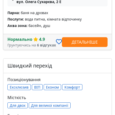
вул. Олега Сухарєва, 2 Е
Парна:
баня на дровах
Послуги:
вода питна, кімната відпочинку
Аква зона:
басейн, душ
Нормально
4.9
ДЕТАЛЬНІШЕ
Грунтуючись на
6 відгуках
Швидкий перехід
Позиціонування
Ексклюзив
ВІП
Економ
Комфорт
Місткість
Для двох
Для великої компанії