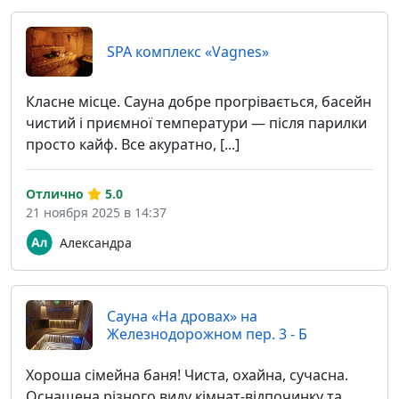
SPA комплекс «Vagnes»
Класне місце. Сауна добре прогрівається, басейн
чистий і приємної температури — після парилки
просто кайф. Все акуратно, [...]
Отлично
5.0
21 ноября 2025 в 14:37
Александра
Cауна «На дровах» на
Железнодорожном пер. 3 - Б
Хороша сімейна баня! Чиста, охайна, сучасна.
Оснащена різного виду кімнат-відпочинку та