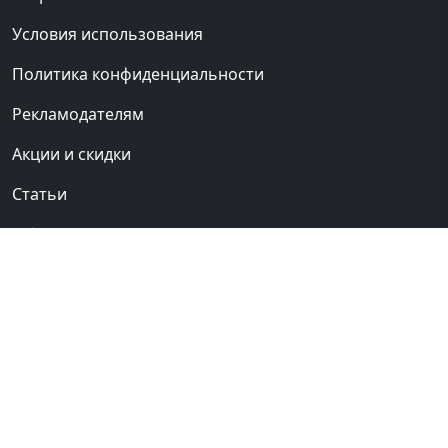
Условия использования
Политика конфиденциальности
Рекламодателям
Акции и скидки
Статьи
Обратная связь
Сауны Киева
Клуб любителей
бань и саун
© 2012-2026 «BANI.UA».
Все права защищены.