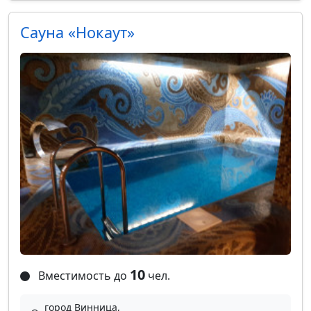
Сауна «Нокаут»
10
Вместимость до
чел.
город Винница,