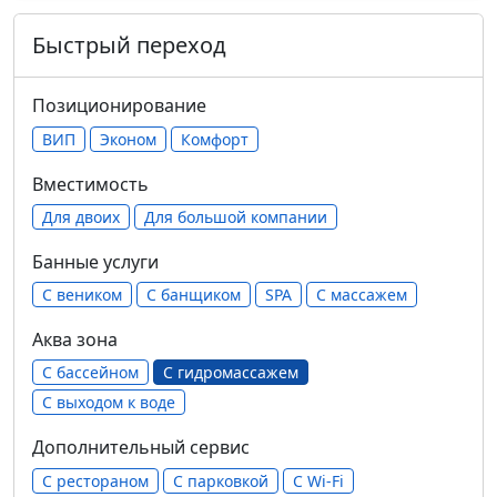
Быстрый переход
Позиционирование
ВИП
Эконом
Комфорт
Вместимость
Для двоих
Для большой компании
Банные услуги
С веником
С банщиком
SPA
С массажем
Аква зона
С бассейном
С гидромассажем
С выходом к воде
Дополнительный сервис
С рестораном
С парковкой
С Wi-Fi