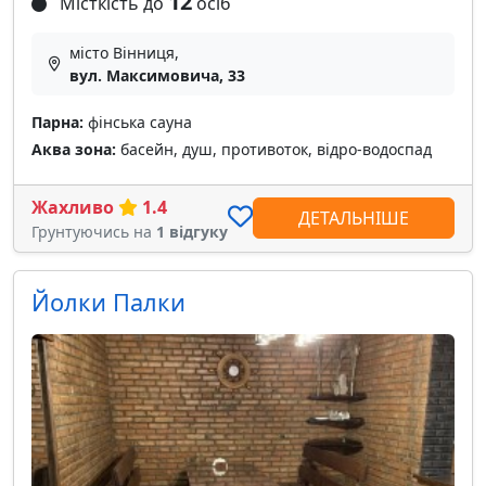
12
Місткість до
осіб
місто Вінниця,
вул. Максимовича, 33
Парна:
фінська сауна
Аква зона:
басейн, душ, противоток, відро-водоспад
Жахливо
1.4
ДЕТАЛЬНІШЕ
Грунтуючись на
1 відгуку
Йолки Палки