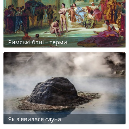
Римські бані – терми
Як з'явилася сауна