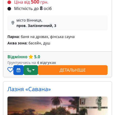
500
Ціна від
грн.
8
Місткість до
осіб
місто Вінниця,
пров. Залізничний, 3
Парна:
баня на дровах, фінська сауна
Аква зона:
басейн, душ
Відмінно
5.0
Грунтуючись на
4 відгуках
ДЕТАЛЬНІШЕ
Лазня «Савана»