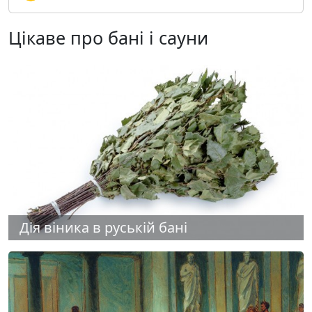
Цікаве про бані і сауни
Дія віника в руській бані