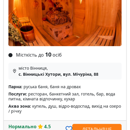
10
Місткість до
осіб
місто Вінниця,
с. Вінницькі Хутори, вул. Мічуріна, 88
Парна:
руська баня, баня на дровах
Послуги:
ресторан, банкетний зал, готель, бар, вода
питна, кімната відпочинку, кухар
Аква зона:
купель, душ, відро-водоспад, вихід на озеро
/ річку
Нормально
4.5
ДЕТАЛЬНІШЕ