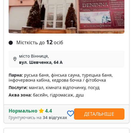
12
Місткість до
осіб
місто Вінниця,
вул. Шевченка, 64 А
Парна:
руська баня, фінська сауна, турецька баня,
інфочервона кабіна, кедрова бочка / фітобочка
Послуги:
мангал, кімната відпочинку, посуд
Аква зона:
басейн, гідромасаж, душ
Нормально
4.4
ДЕТАЛЬНІШЕ
Грунтуючись на
34 відгуках