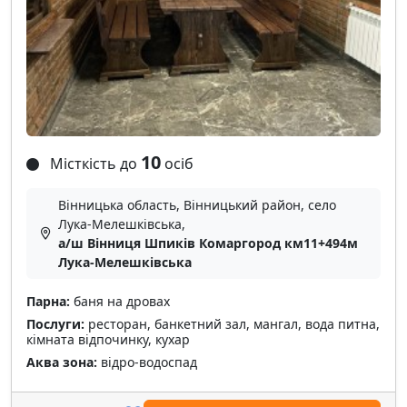
10
Місткість до
осіб
Вінницька область, Вінницький район, село
Лука-Мелешківська,
а/ш Вінниця Шпиків Комаргород км11+494м
Лука-Мелешківська
Парна:
баня на дровах
Послуги:
ресторан, банкетний зал, мангал, вода питна,
кімната відпочинку, кухар
Аква зона:
відро-водоспад