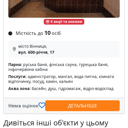
Є акції та знижки
10
Місткість до
осіб
місто Вінниця,
вул. 600-річчя, 17
Парна:
руська баня, фінська сауна, турецька баня,
інфочервона кабіна
Послуги:
адміністратор, мангал, вода питна, кімната
відпочинку, посуд, камін, кальян
Аква зона:
басейн, душ, гідромасаж, відро-водоспад
Нема оцінок
ДЕТАЛЬНІШЕ
Дивіться інші об'єкти у цьому