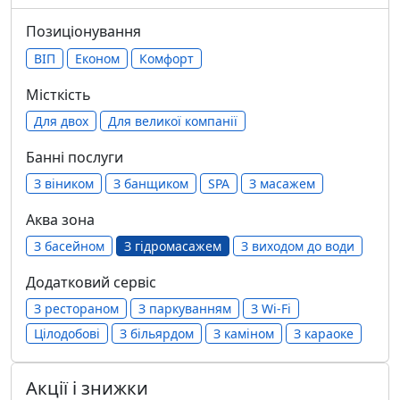
Позиціонування
ВІП
Економ
Комфорт
Місткість
Для двох
Для великої компанії
Банні послуги
З віником
З банщиком
SPA
З масажем
Аква зона
З басейном
З гідромасажем
З виходом до води
Додатковий сервіс
З рестораном
З паркуванням
З Wi-Fi
Цілодобові
З більярдом
З каміном
З караоке
Акції і знижки