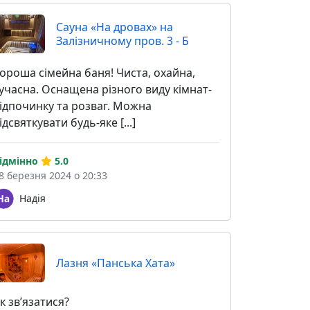
Сауна «На дровах» на
Залізничному пров. 3 - Б
ороша сімейна баня! Чиста, охайна,
учасна. Оснащена різного виду кімнат-
ідпочинку та розваг. Можна
ідсвяткувати будь-яке [...]
ідмінно
5.0
8 березня 2024 о 20:33
Надія
Лазня «Панська Хата»
к звʼязатися?