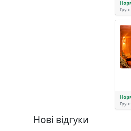
Нор
Грун
Нор
Грун
Нові відгуки