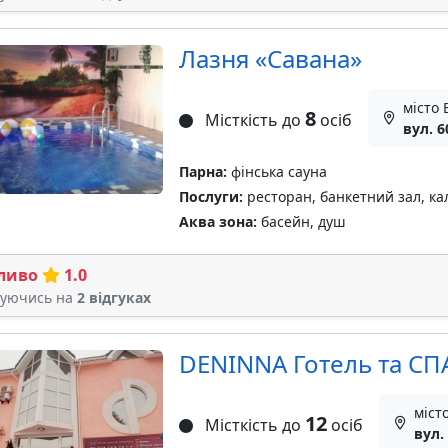
Лазня «Савана»
місто 
8
Місткість до
осіб
вул. 6
Парна:
фінська сауна
Послуги:
ресторан, банкетний зал, ка
Аква зона:
басейн, душ
ливо
1.0
туючись на
2 відгуках
DENINNA Готель та СП
міст
12
Місткість до
осіб
вул.