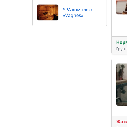
SPA комплекс
«Vagnes»
Нор
Грун
Жах