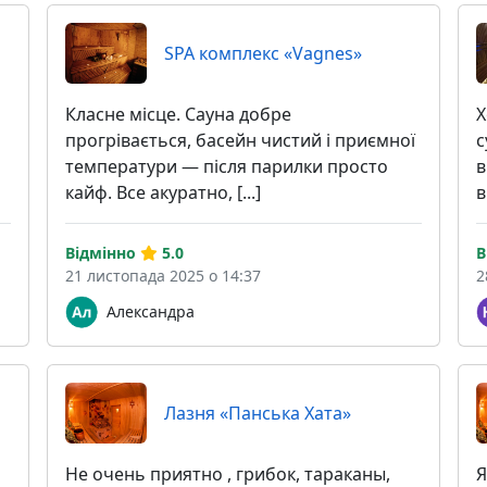
SPA комплекс «Vagnes»
Класне місце. Сауна добре
Х
прогрівається, басейн чистий і приємної
с
температури — після парилки просто
в
кайф. Все акуратно, [...]
в
Відмінно
5.0
В
21 листопада 2025 о 14:37
2
Александра
Лазня «Панська Хата»
Не очень приятно , грибок, тараканы,
Я