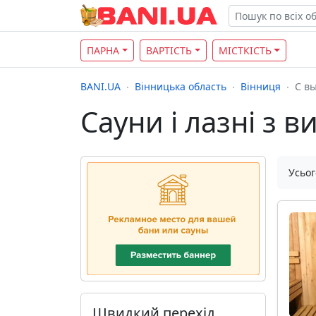
ПАРНА
ВАРТІСТЬ
МІСТКІСТЬ
BANI.UA
Вінницька область
Вінниця
С вы
Сауни і лазні з 
Усьог
Швидкий перехід