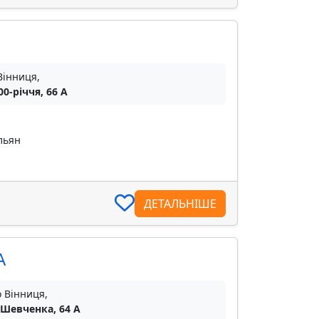
Вінниця,
00-річчя, 66 А
льян
ДЕТАЛЬНІШЕ
А
о Вінниця,
 Шевченка, 64 А