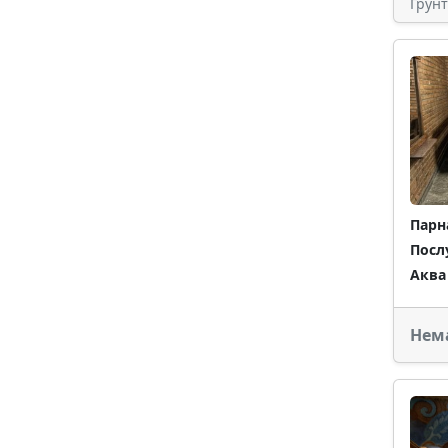
Грун
Парн
Посл
Аква
Нем