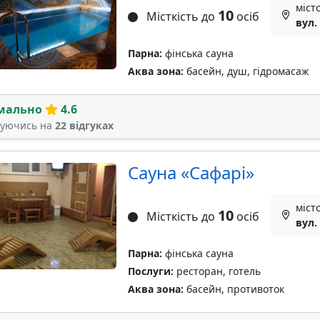
міст
10
Місткість до
осіб
вул.
Парна:
фінська сауна
Аква зона:
басейн, душ, гідромасаж
мально
4.6
туючись на
22 відгуках
Сауна «Сафарі»
міст
10
Місткість до
осіб
вул.
Парна:
фінська сауна
Послуги:
ресторан, готель
Аква зона:
басейн, противоток