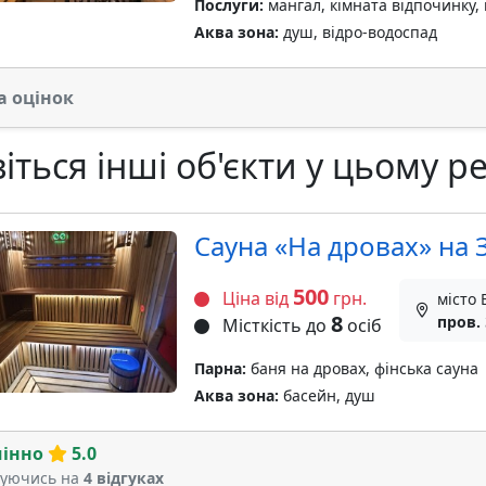
Послуги:
мангал, кімната відпочинку,
Аква зона:
душ, відро-водоспад
а оцінок
іться інші об'єкти у цьому ре
Сауна «На дровах» на З
500
Ціна від
грн.
місто 
8
пров.
Місткість до
осіб
Парна:
баня на дровах, фінська сауна
Аква зона:
басейн, душ
мінно
5.0
туючись на
4 відгуках