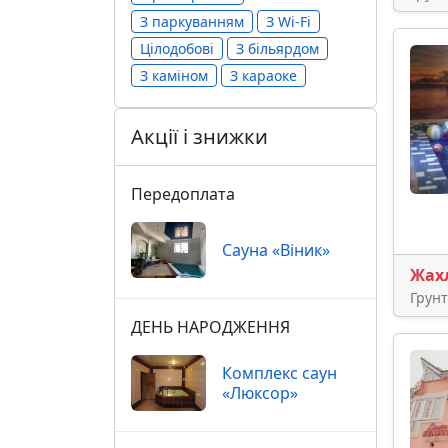
З паркуванням
З Wi-Fi
Цілодобові
З більярдом
З каміном
З караоке
Акції і знижки
Передоплата
Сауна «Віник»
Жах
Грун
ДЕНЬ НАРОДЖЕННЯ
Комплекс саун
«Люксор»