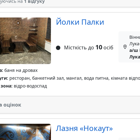
туючись на
1 відгуку
Йолки Палки
Вінн
Лука
10
Місткість до
осіб
а/ш 
Лук
а:
баня на дровах
уги:
ресторан, банкетний зал, мангал, вода питна, кімната відпо
 зона:
відро-водоспад
а оцінок
Лазня «Нокаут»