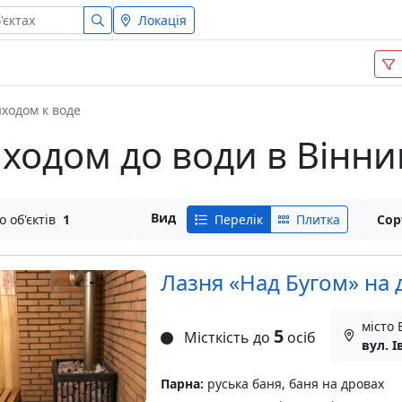
Локація
ходом к воде
виходом до води в Вінни
Вид
о об'єктів
1
Перелік
Плитка
Сор
Лазня «Над Бугом» на 
місто 
5
Місткість до
осіб
вул. І
Парна:
руська баня, баня на дровах