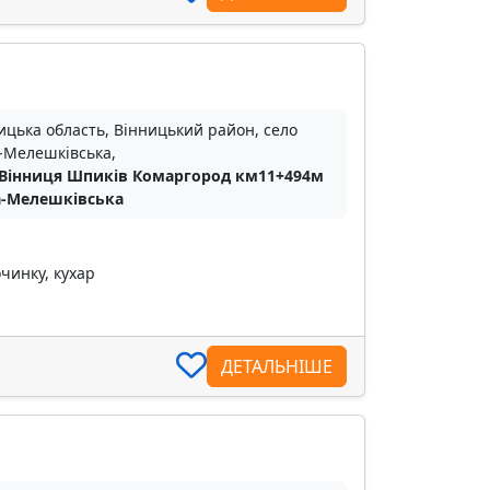
ицька область, Вінницький район, село
-Мелешківська,
Вінниця Шпиків Комаргород км11+494м
а-Мелешківська
чинку, кухар
ДЕТАЛЬНІШЕ