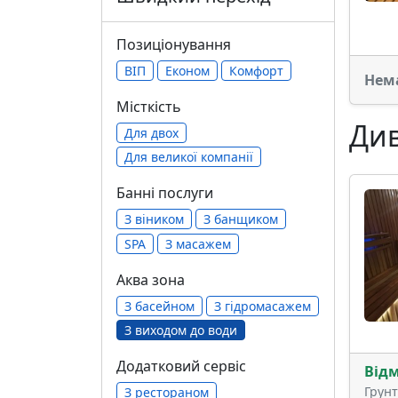
Позиціонування
ВІП
Економ
Комфорт
Нем
Місткість
Див
Для двох
Для великої компанії
Банні послуги
З віником
З банщиком
SPA
З масажем
Аква зона
З басейном
З гідромасажем
З виходом до води
Додатковий сервіс
Від
Грун
З рестораном