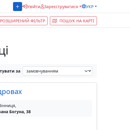
Увійти
Зареєструватися
УКР
РОЗШИРЕНИЙ ФІЛЬТР
ПОШУК НА КАРТІ
ці
тувати за
дровах
Вінниця,
вана Богуна, 38