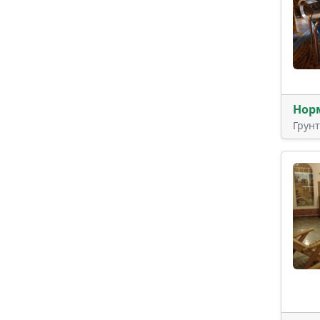
Нор
Грун