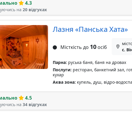
мально
4.3
туючись на
20 відгуках
Лазня «Панська Хата»
міст
10
Місткість до
осіб
с. В
Парна:
руська баня, баня на дровах
Послуги:
ресторан, банкетний зал, гот
кухар
Аква зона:
купель, душ, відро-водоспад
мально
4.5
туючись на
34 відгуках