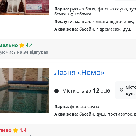
Парна:
руська баня, фінська сауна, ту
бочка / фітобочка
Послуги:
мангал, кімната відпочинку,
Аква зона:
басейн, гідромасаж, душ
мально
4.4
туючись на
34 відгуках
Лазня «Немо»
міст
12
Місткість до
осіб
вул.
Парна:
фінська сауна
Аква зона:
басейн, душ, противоток, 
ливо
1.4