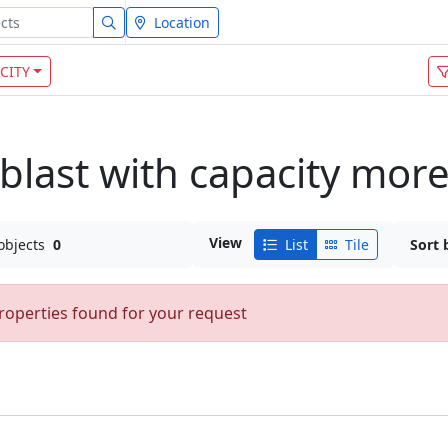
Location
CITY
blast with capacity mor
View
objects
0
List
Tile
Sort 
roperties found for your request