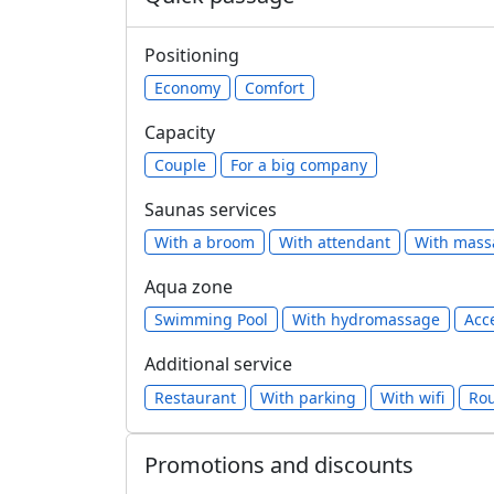
Positioning
Economy
Comfort
Capacity
Сouple
For a big company
Saunas services
With a broom
With attendant
With mass
Aqua zone
Swimming Pool
With hydromassage
Acc
Additional service
Restaurant
With parking
With wifi
Rou
Promotions and discounts