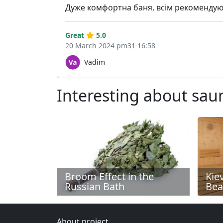
Дуже комфортна баня, всім рекоменду
Great
5.0
20 March 2024 pm31 16:58
Vadim
Interesting about sau
Broom Effect in the
Kie
Russian Bath
Bea
About project