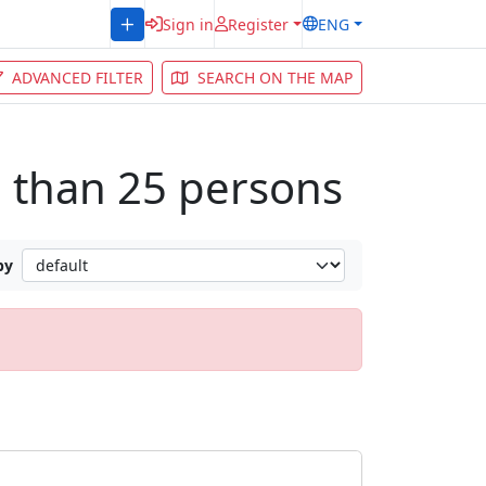
Sign in
Register
ENG
ADVANCED FILTER
SEARCH ON THE MAP
e than 25 persons
by