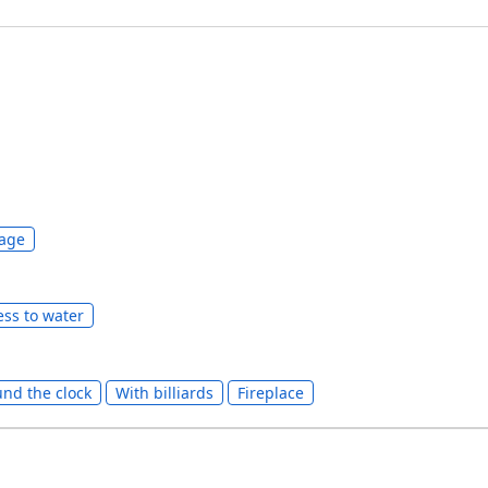
age
ess to water
nd the clock
With billiards
Fireplace