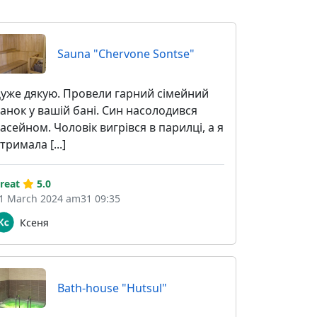
Sauna "Chervone Sontse"
уже дякую. Провели гарний сімейний
анок у вашій бані. Син насолодився
асейном. Чоловік вигрівся в парилці, а я
тримала [...]
reat
5.0
1 March 2024 am31 09:35
Ксеня
Bath-house "Hutsul"