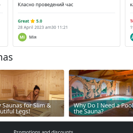
ю
Класно проведений час
к
Great
5.0
T
28 April 2023 am30 11:21
1
Мія
nas
v Saunas for Slim &
Why Do I Need a Pool
utiful Legs!
the Sauna?
Promotions and discounts