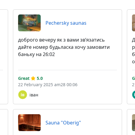
Pechersky saunas
доброго вечеру як з вами звʼязатись
Д
дайте номер будьласка хочу замовити
р
баньку на 26:02
б
о
Great
5.0
G
22 February 2025 am28 00:06
2
іван
Sauna "Oberig"