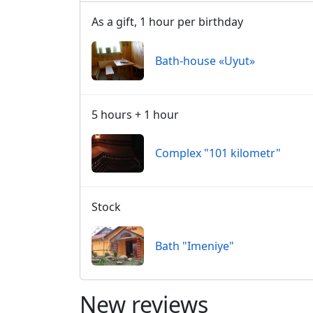
As a gift, 1 hour per birthday
Bath-house «Uyut»
5 hours + 1 hour
Сomplex "101 kilometr"
Stock
Bath "Imeniye"
New reviews