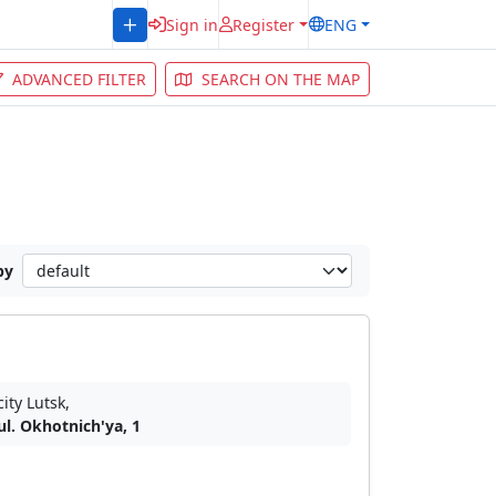
Sign in
Register
ENG
ADVANCED FILTER
SEARCH ON THE MAP
by
city Lutsk,
ul. Okhotnich'ya, 1