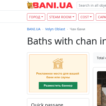
ГОРОД
STEAM ROOM
COST
CAPA
BANI.UA
Volyn Oblast
Чан бани
Baths with сhan i
Total 
Quick passage