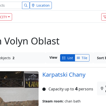
Location
CITY
n Volyn Oblast
View
objects
2
List
Tile
Sort 
Karpatski Chany
4
Capacity up to
persons
Steam room:
chan bath