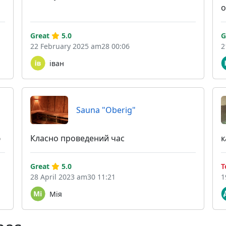
о
Great
5.0
G
22 February 2025 am28 00:06
2
іван
Sauna "Oberig"
ю
Класно проведений час
к
Great
5.0
T
28 April 2023 am30 11:21
1
Мія