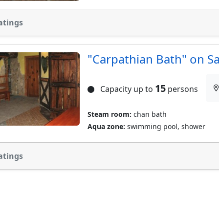
atings
"Carpathian Bath" on S
15
Capacity up to
persons
Steam room:
chan bath
Aqua zone:
swimming pool, shower
atings