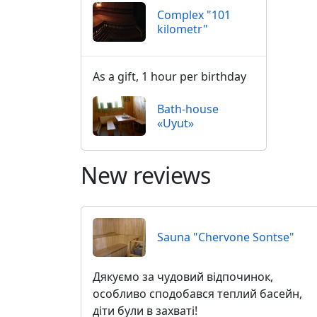
Сomplex "101
kilometr"
As a gift, 1 hour per birthday
Bath-house
«Uyut»
New reviews
Sauna "Chervone Sontse"
Дякуємо за чудовий відпочинок,
особливо сподобався теплий басейн,
діти були в захваті!