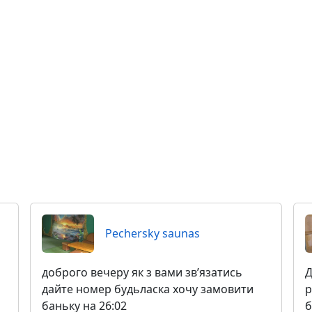
Pechersky saunas
доброго вечеру як з вами звʼязатись
Д
дайте номер будьласка хочу замовити
р
баньку на 26:02
б