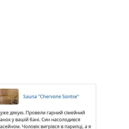
Sauna "Chervone Sontse"
уже дякую. Провели гарний сімейний
анок у вашій бані. Син насолодився
асейном. Чоловік вигрівся в парилці, а я