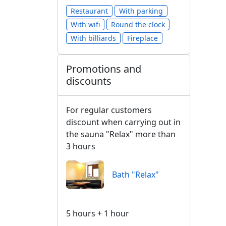
Restaurant
With parking
With wifi
Round the clock
With billiards
Fireplace
Promotions and
discounts
For regular customers
discount when carrying out in
the sauna "Relax" more than
3 hours
Bath "Relax"
5 hours + 1 hour