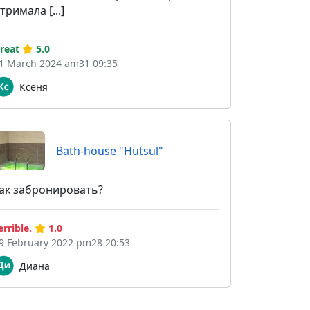
тримала [...]
reat
5.0
1 March 2024 am31 09:35
Ксеня
Bath-house "Hutsul"
ак забронировать?
errible.
1.0
9 February 2022 pm28 20:53
Диана