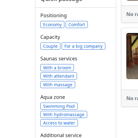
No r
Positioning
Economy
Comfort
Capacity
Сouple
For a big company
Saunas services
With a broom
With attendant
With massage
Aqua zone
No r
Swimming Pool
With hydromassage
Access to water
Additional service