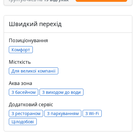
Швидкий перехід
Позиціонування
Комфорт
Місткість
Для великої компанії
Аква зона
З басейном
З виходом до води
Додатковий сервіс
З рестораном
З паркуванням
З Wi-Fi
Цілодобові