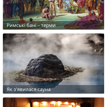
Римські бані – терми
Як з'явилася сауна