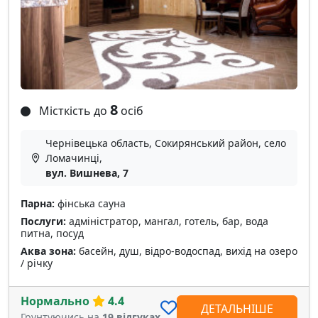
8
Місткість до
осіб
Чернівецька область, Сокирянський район, село
Ломачинці,
вул. Вишнева, 7
Парна:
фінська сауна
Послуги:
адміністратор, мангал, готель, бар, вода
питна, посуд
Аква зона:
басейн, душ, відро-водоспад, вихід на озеро
/ річку
Нормально
4.4
ДЕТАЛЬНІШЕ
Грунтуючись на
19 відгуках