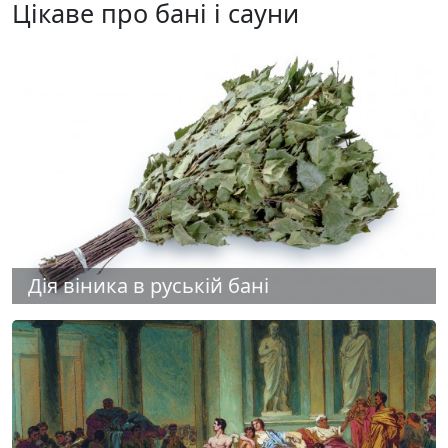
Цікаве про бані і сауни
Дія віника в руській бані