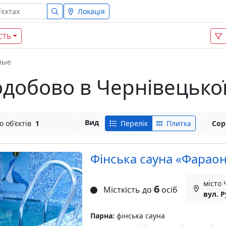
Локація
СТЬ
ные
лодобово в Чернівецької
Вид
о об'єктів
1
Перелік
Плитка
Сор
Фінська сауна «Фарао
місто
6
Місткість до
осіб
вул. Р
Парна:
фінська сауна