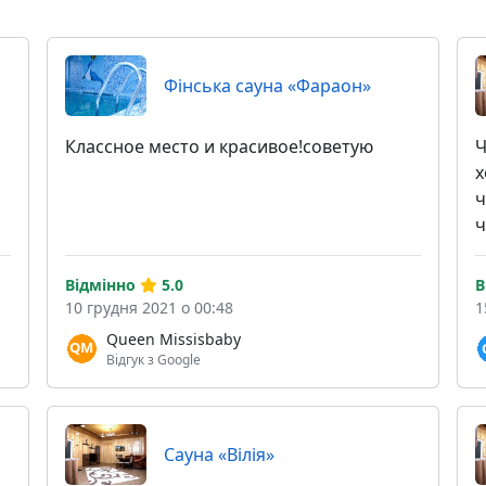
Фінська сауна «Фараон»
Классное место и красивое!советую
Ч
х
ч
ч
Відмінно
5.0
В
10 грудня 2021 о 00:48
1
Queen Missisbaby
Відгук з Google
Сауна «Вілія»