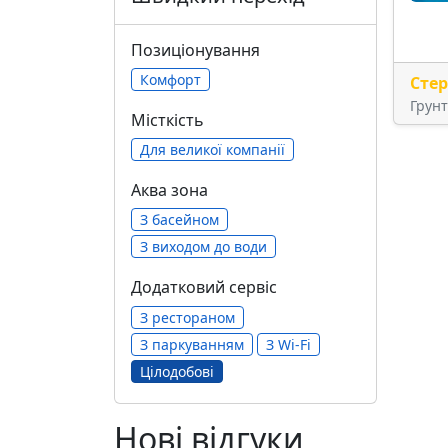
Позиціонування
Комфорт
Сте
Грун
Місткість
Для великої компанії
Аква зона
З басейном
З виходом до води
Додатковий сервіс
З рестораном
З паркуванням
З Wi-Fi
Цілодобові
Нові відгуки