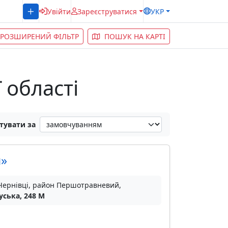
Увійти
Зареєструватися
УКР
РОЗШИРЕНИЙ ФІЛЬТР
ПОШУК НА КАРТІ
 області
тувати за
н»
 Чернівці, район Першотравневий,
уська, 248 М