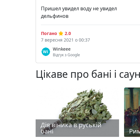
Пришел увидел воду не увидел
дельфинов
Погано
2.0
7 вересня 2021 о 00:37
Winkeee
Відгук з Google
Цікаве про бані і сау
Дія віника в руській
бані
Рим