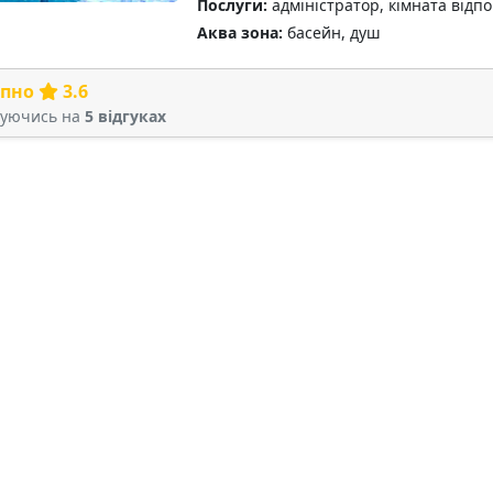
Послуги:
адміністратор, кімната відпо
Аква зона:
басейн, душ
рпно
3.6
туючись на
5 відгуках