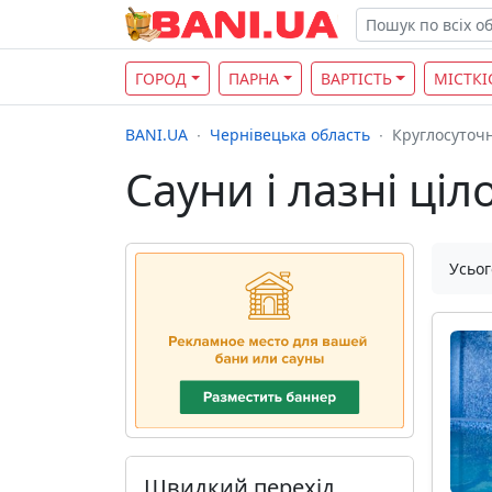
ГОРОД
ПАРНА
ВАРТІСТЬ
МІСТКІ
BANI.UA
Чернівецька область
Круглосуточ
Сауни і лазні ці
Усьог
Швидкий перехід