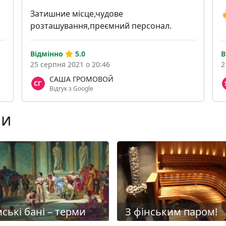
Затишние місце,чудове
✌
розташування,преємний персонал.
Відмінно
5.0
В
25 серпня 2021 о 20:46
2
САША ГРОМОВОЙ
Відгук з Google
ни
ські бані – терми
З фінським паром!