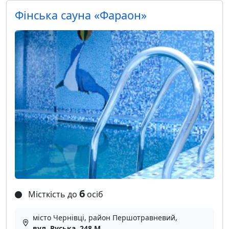
Фінська сауна «Фараон»
6
Місткість до
осіб
місто Чернівці, район Першотравневий,
вул. Руська, 248 М