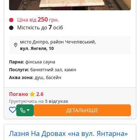
250
Ціна від
грн.
7
Місткість до
осіб
місто Дніпро, район Чечелівський,
вул. Янгеля, 10
Парна:
фінська сауна
Послуги:
банкетний зал, камін
Аква зона:
душ, басейн
Погано
2.6
Грунтуючись на
5 відгуках
ДЕТАЛЬНІШЕ
Лазня На Дровах «на вул. Янтарна»