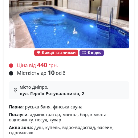
Є акції та знижки
Є відео
440
Ціна від
грн.
10
Місткість до
осіб
місто Дніпро,
вул. Героїв Рятувальників, 2
Парна:
руська баня, фінська сауна
Послуги:
адміністратор, мангал, бар, кімната
відпочинку, посуд, кухар
Аква зона:
душ, купель, відро-водоспад, басейн,
гідромасаж