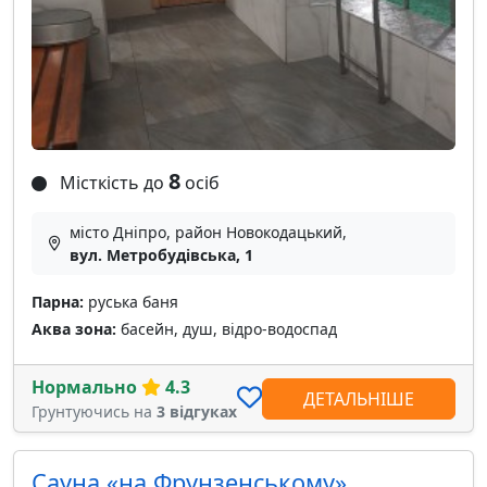
8
Місткість до
осіб
місто Дніпро, район Новокодацький,
вул. Метробудівська, 1
Парна:
руська баня
Аква зона:
басейн, душ, відро-водоспад
Нормально
4.3
ДЕТАЛЬНІШЕ
Грунтуючись на
3 відгуках
Сауна «на Фрунзенському»