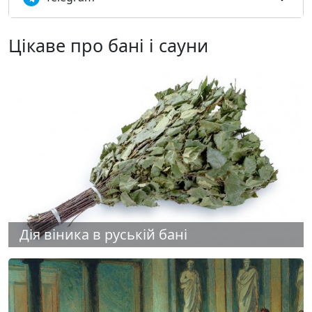
Цікаве про бані і сауни
Дія віника в руській бані