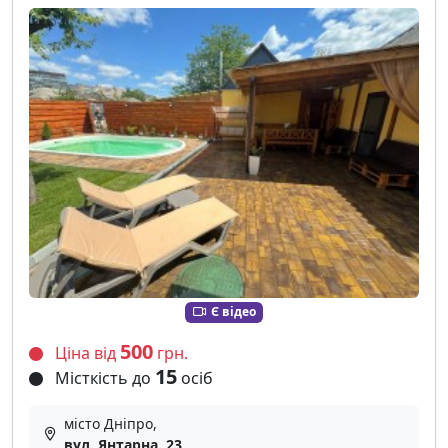
Є відео
500
Ціна від
грн.
15
Місткість до
осіб
місто Дніпро,
вул. Янтарна, 23