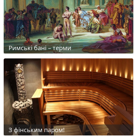
Римські бані – терми
З фінським паром!