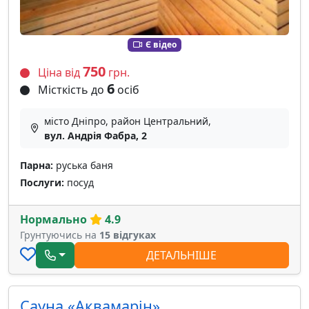
Є відео
750
Ціна від
грн.
6
Місткість до
осіб
місто Дніпро, район Центральний,
вул. Андрія Фабра, 2
Парна:
руська баня
Послуги:
посуд
Нормально
4.9
Грунтуючись на
15 відгуках
ДЕТАЛЬНІШЕ
Сауна «Аквамарін»