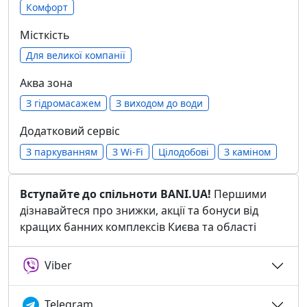
Комфорт
Місткість
Для великої компанії
Аква зона
З гідромасажем
З виходом до води
Додатковий сервіс
З паркуванням
З Wi-Fi
Цілодобові
З каміном
Вступайте до спільноти BANI.UA!
Першими
дізнавайтеся про знижки, акції та бонуси від
кращих банних комплексів Києва та області
Viber
Telegram