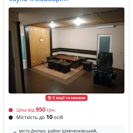
Є акції та знижки
950
Ціна від
грн.
10
Місткість до
осіб
місто Дніпро, район Шевченківський,