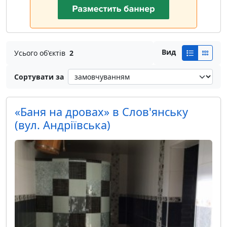
Вид
Усього об'єктів
2
Сортувати за
«Баня на дровах» в Слов'янську
(вул. Андріївська)