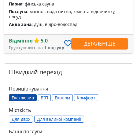
Парна:
фінська сауна
Послуги:
мангал, вода питна, кімната відпочинку,
посуд
Аква зона:
душ, відро-водоспад
Відмінно
5.0
ДЕТАЛЬНІШЕ
Грунтуючись на
1 відгуку
Швидкий перехід
Позиціонування
Ексклюзив
ВІП
Економ
Комфорт
Місткість
Для двох
Для великої компанії
Банні послуги