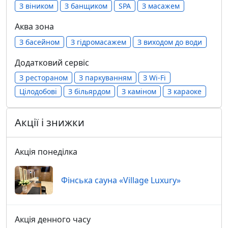
З віником
З банщиком
SPA
З масажем
Аква зона
З басейном
З гідромасажем
З виходом до води
Додатковий сервіс
З рестораном
З паркуванням
З Wi-Fi
Цілодобові
З більярдом
З каміном
З караоке
Акції і знижки
Акція понеділка
Фінська сауна «Village Luxury»
Акція денного часу