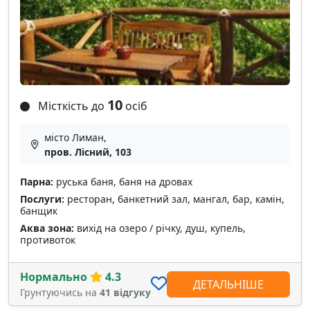
10
Місткість до
осіб
місто Лиман,
пров. Лісний, 103
Парна:
руська баня, баня на дровах
Послуги:
ресторан, банкетний зал, мангал, бар, камін,
банщик
Аква зона:
вихід на озеро / річку, душ, купель,
противоток
Нормально
4.3
ДЕТАЛЬНІШЕ
Грунтуючись на
41 відгуку