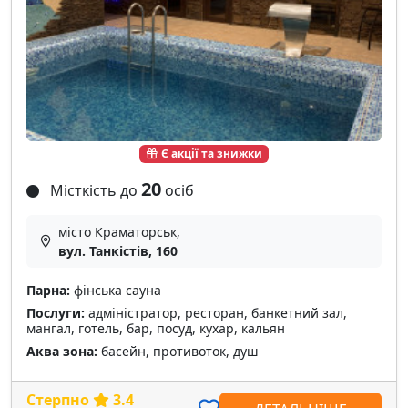
Є акції та знижки
20
Місткість до
осіб
місто Краматорськ,
вул. Танкістів, 160
Парна:
фінська сауна
Послуги:
адміністратор, ресторан, банкетний зал,
мангал, готель, бар, посуд, кухар, кальян
Аква зона:
басейн, противоток, душ
Стерпно
3.4