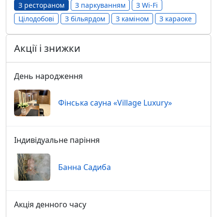
З рестораном
З паркуванням
З Wi-Fi
Цілодобові
З більярдом
З каміном
З караоке
Акції і знижки
День народження
Фінська сауна «Village Luxury»
Індивідуальне паріння
Банна Садиба
Акція денного часу