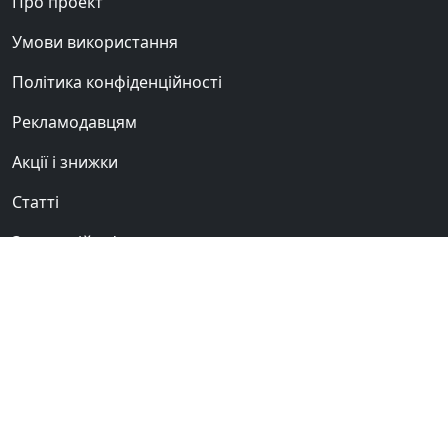
Про проект
Умови використання
Політика конфіденційності
Рекламодавцям
Акції і знижки
Статті
Зворотній зв'язок
Сауни Києва
Клуб любителів
бань і саун
© 2012-2026 «BANI.UA».