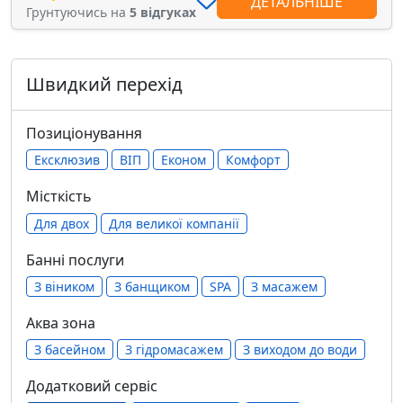
ДЕТАЛЬНІШЕ
Грунтуючись на
5 відгуках
Швидкий перехід
Позиціонування
Ексклюзив
ВІП
Економ
Комфорт
Місткість
Для двох
Для великої компанії
Банні послуги
З віником
З банщиком
SPA
З масажем
Аква зона
З басейном
З гідромасажем
З виходом до води
Додатковий сервіс