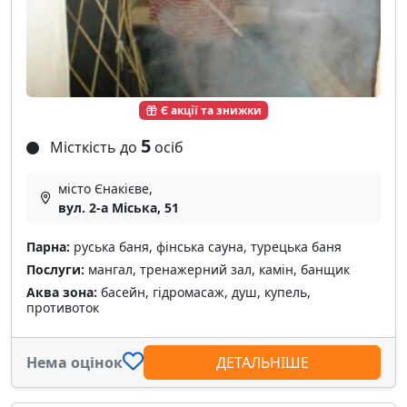
Є акції та знижки
5
Місткість до
осіб
місто Єнакієве,
вул. 2-а Міська, 51
Парна:
руська баня, фінська сауна, турецька баня
Послуги:
мангал, тренажерний зал, камін, банщик
Аква зона:
басейн, гідромасаж, душ, купель,
противоток
Нема оцінок
ДЕТАЛЬНІШЕ