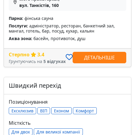
вул. Танкістів, 160
Парна:
фінська сауна
Послуги:
адміністратор, ресторан, банкетний зал,
мангал, готель, бар, посуд, кухар, кальян
Аква зона:
басейн, противоток, душ
Стерпно
3.4
ДЕТАЛЬНІШЕ
Грунтуючись на
5 відгуках
Швидкий перехід
Позиціонування
Ексклюзив
ВІП
Економ
Комфорт
Місткість
Для двох
Для великої компанії