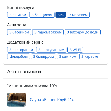
Банні послуги
З віником
З банщиком
SPA
З масажем
Аква зона
З басейном
З гідромасажем
З виходом до води
Додатковий сервіс
З рестораном
З паркуванням
З Wi-Fi
Цілодобові
З більярдом
З каміном
З караоке
Акції і знижки
Іменинникам знижка 10%
Сауна «Бізнес Клуб 21»