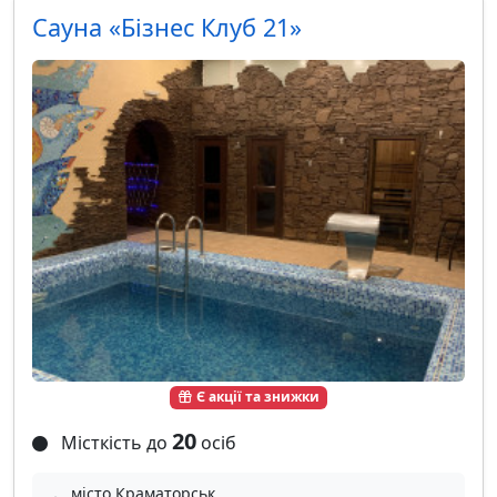
Сауна «Бізнес Клуб 21»
Є акції та знижки
20
Місткість до
осіб
місто Краматорськ,