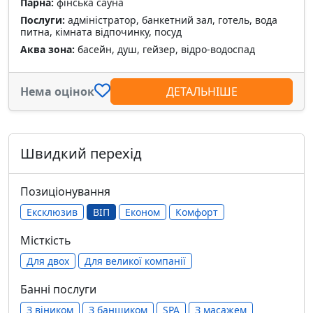
Парна:
фінська сауна
Послуги:
адміністратор, банкетний зал, готель, вода
питна, кімната відпочинку, посуд
Аква зона:
басейн, душ, гейзер, відро-водоспад
Нема оцінок
ДЕТАЛЬНІШЕ
Швидкий перехід
Позиціонування
Ексклюзив
ВІП
Економ
Комфорт
Місткість
Для двох
Для великої компанії
Банні послуги
З віником
З банщиком
SPA
З масажем