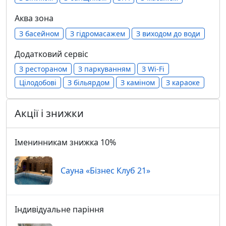
Аква зона
З басейном
З гідромасажем
З виходом до води
Додатковий сервіс
З рестораном
З паркуванням
З Wi-Fi
Цілодобові
З більярдом
З каміном
З караоке
Акції і знижки
Іменинникам знижка 10%
Сауна «Бізнес Клуб 21»
Індивідуальне паріння