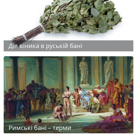
Дія віника в руській бані
Римські бані – терми