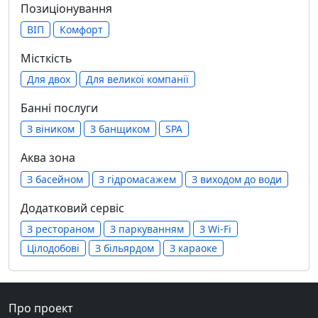
Позиціонування
ВІП
Комфорт
Місткість
Для двох
Для великої компанії
Банні послуги
З віником
З банщиком
SPA
Аква зона
З басейном
З гідромасажем
З виходом до води
Додатковий сервіс
З рестораном
З паркуванням
З Wi-Fi
Цілодобові
З більярдом
З караоке
Про проект