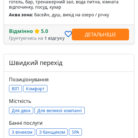
готель, бар, тренажерний зал, вода питна, кімната
відпочинку, посуд, кухар
Аква зона:
басейн, душ, вихід на озеро / річку
Відмінно
5.0
ДЕТАЛЬНІШЕ
Грунтуючись на
1 відгуку
Швидкий перехід
Позиціонування
ВІП
Комфорт
Місткість
Для двох
Для великої компанії
Банні послуги
З віником
З банщиком
SPA