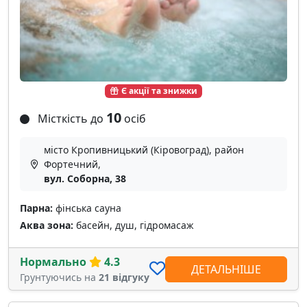
Є акції та знижки
10
Місткість до
осіб
місто Кропивницький (Кіровоград), район
Фортечний,
вул. Соборна, 38
Парна:
фінська сауна
Аква зона:
басейн, душ, гідромасаж
Нормально
4.3
ДЕТАЛЬНІШЕ
Грунтуючись на
21 відгуку