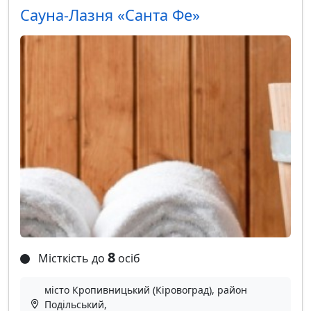
Сауна-Лазня «Санта Фе»
8
Місткість до
осіб
місто Кропивницький (Кіровоград), район
Подільський,