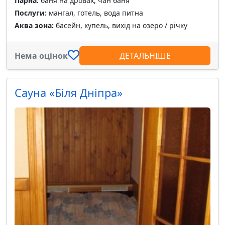
Парна:
баня на дровах, чан баня
Послуги:
мангал, готель, вода питна
Аква зона:
басейн, купель, вихід на озеро / річку
Нема оцінок
ДЕТАЛЬНІШЕ
Сауна «Біля Дніпра»