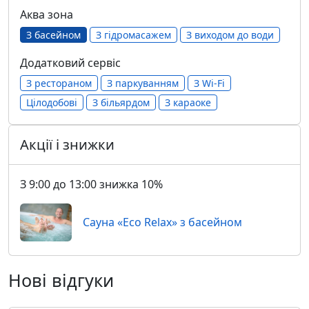
Аква зона
З басейном
З гідромасажем
З виходом до води
Додатковий сервіс
З рестораном
З паркуванням
З Wi-Fi
Цілодобові
З більярдом
З караоке
Акції і знижки
З 9:00 до 13:00 знижка 10%
Сауна «Eco Relax» з басейном
Нові відгуки