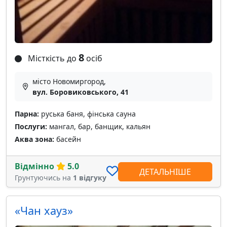
8
Місткість до
осіб
місто Новомиргород,
вул. Боровиковського, 41
Парна:
руська баня, фінська сауна
Послуги:
мангал, бар, банщик, кальян
Аква зона:
басейн
Відмінно
5.0
ДЕТАЛЬНІШЕ
Грунтуючись на
1 відгуку
«Чан хауз»