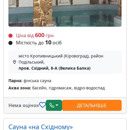
600
Ціна від
грн.
10
Місткість до
осіб
місто Кропивницький (Кіровоград), район
Подільський,
пров. Східний, 8-А (Велика Балка)
Парна:
фінська сауна
Аква зона:
басейн, гідромасаж, відро-водоспад
Нема оцінок
ДЕТАЛЬНІШЕ
Сауна «на Східному»