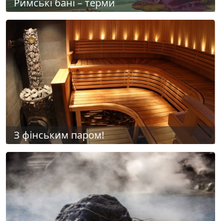
Римські бані – терми
З фінським паром!