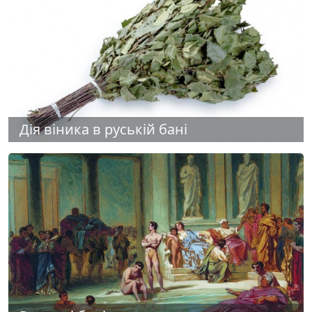
Дія віника в руській бані