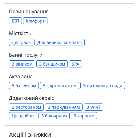
Позиціонування
ВІП
Комфорт
Місткість
Для двох
Для великої компанії
Банні послуги
З віником
З банщиком
SPA
Аква зона
З басейном
З гідромасажем
З виходом до води
Додатковий сервіс
З рестораном
З паркуванням
З Wi-Fi
Цілодобові
З більярдом
З караоке
Акції і знижки