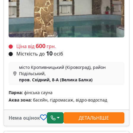
600
Ціна від
грн.
10
Місткість до
осіб
місто Кропивницький (Кіровоград), район
Подільський,
пров. Східний, 8-А (Велика Балка)
Парна:
фінська сауна
Аква зона:
басейн, гідромасаж, відро-водоспад
Нема оцінок
ДЕТАЛЬНІШЕ