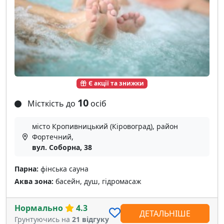
Є акції та знижки
10
Місткість до
осіб
місто Кропивницький (Кіровоград), район
Фортечний,
вул. Соборна, 38
Парна:
фінська сауна
Аква зона:
басейн, душ, гідромасаж
Нормально
4.3
ДЕТАЛЬНІШЕ
Грунтуючись на
21 відгуку