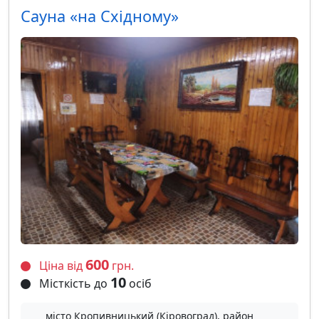
Сауна «на Східному»
600
Ціна від
грн.
10
Місткість до
осіб
місто Кропивницький (Кіровоград), район