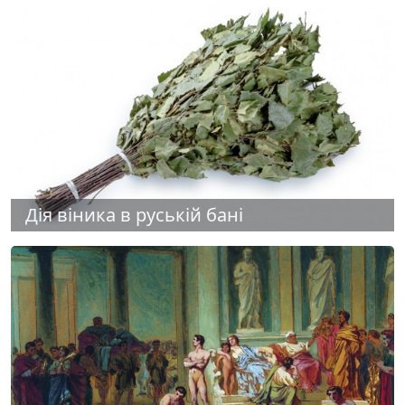
Дія віника в руській бані