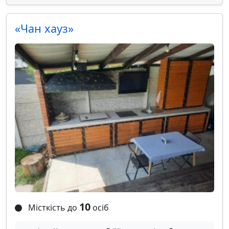
«Чан хауз»
10
Місткість до
осіб