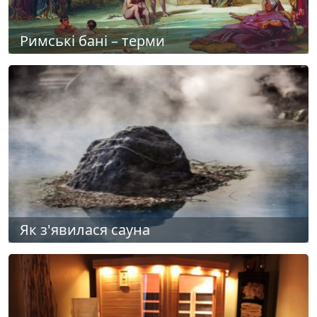
Римські бані – терми
Як з'явилася сауна