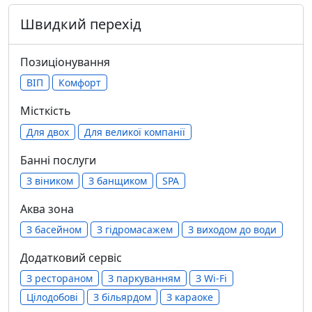
Швидкий перехід
Позиціонування
ВІП
Комфорт
Місткість
Для двох
Для великої компанії
Банні послуги
З віником
З банщиком
SPA
Аква зона
З басейном
З гідромасажем
З виходом до води
Додатковий сервіс
З рестораном
З паркуванням
З Wi-Fi
Цілодобові
З більярдом
З караоке