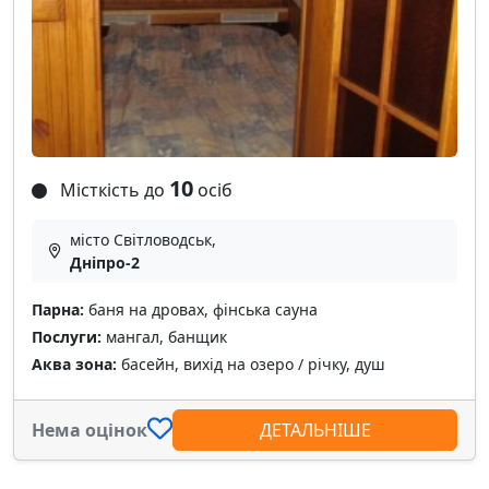
10
Місткість до
осіб
місто Світловодськ,
Дніпро-2
Парна:
баня на дровах, фінська сауна
Послуги:
мангал, банщик
Аква зона:
басейн, вихід на озеро / річку, душ
Нема оцінок
ДЕТАЛЬНІШЕ