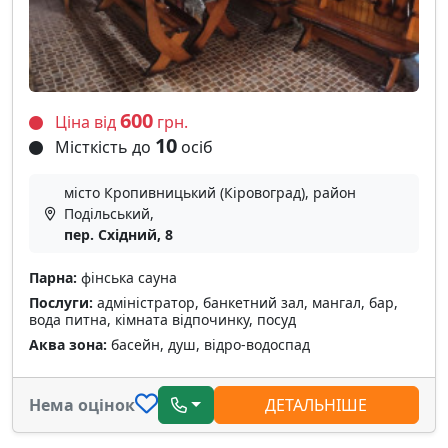
600
Ціна від
грн.
10
Місткість до
осіб
місто Кропивницький (Кіровоград), район
Подільський,
пер. Східний, 8
Парна:
фінська сауна
Послуги:
адміністратор, банкетний зал, мангал, бар,
вода питна, кімната відпочинку, посуд
Аква зона:
басейн, душ, відро-водоспад
Нема оцінок
ДЕТАЛЬНІШЕ