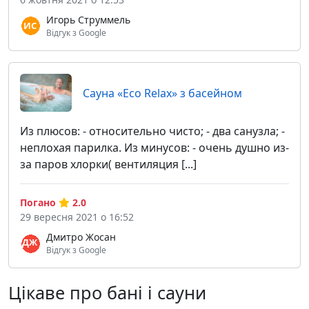
Игорь Струммель
Відгук з Google
Сауна «Eco Relax» з басейном
Из плюсов: - относительно чисто; - два санузла; -
неплохая парилка. Из минусов: - очень душно из-
за паров хлорки( вентиляция [...]
Погано
2.0
29 вересня 2021 о 16:52
Дмитро Жосан
Відгук з Google
Цікаве про бані і сауни