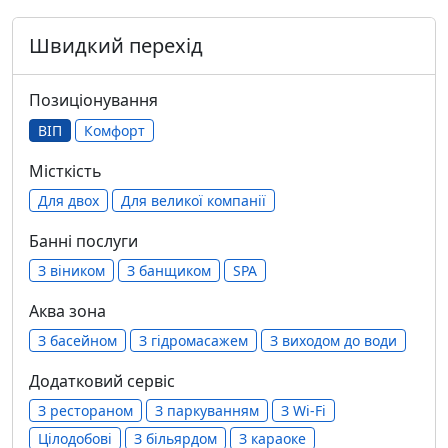
Швидкий перехід
Позиціонування
ВІП
Комфорт
Місткість
Для двох
Для великої компанії
Банні послуги
З віником
З банщиком
SPA
Аква зона
З басейном
З гідромасажем
З виходом до води
Додатковий сервіс
З рестораном
З паркуванням
З Wi-Fi
Цілодобові
З більярдом
З караоке