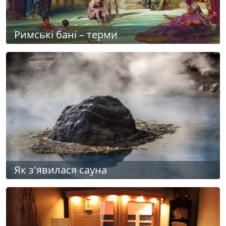
Римські бані – терми
Як з'явилася сауна