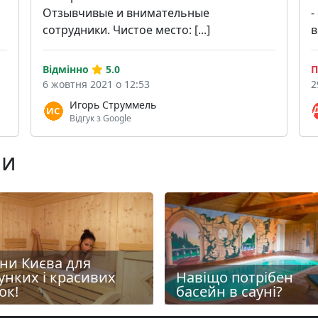
Отзывчивые и внимательные
-
сотрудники. Чистое место: [...]
в
Відмінно
5.0
П
6 жовтня 2021 о 12:53
2
Игорь Струммель
Відгук з Google
ни
ни Києва для
унких і красивих
Навіщо потрібен
ок!
басейн в сауні?