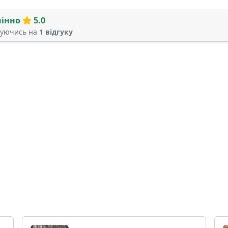
мінно
5.0
туючись на
1 відгуку