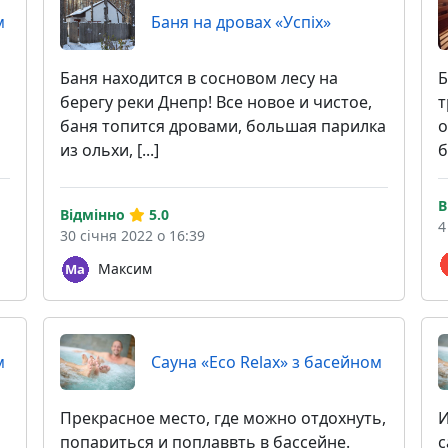
м
Баня на дровах «Успіх»
Баня находится в сосновом лесу на
Б
берегу реки Днепр! Все новое и чистое,
т
баня топится дровами, большая парилка
о
из ольхи, [...]
б
В
Відмінно
5.0
4
30 січня 2022 о 16:39
Максим
м
Сауна «Eco Relax» з басейном
Прекрасное место, где можно отдохнуть,
И
попариться и поплаввть в бассейне.
с