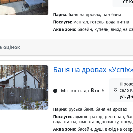
СТ К
Парна:
баня на дровах, чан баня
Послуги:
мангал, готель, вода питна
Аква зона:
басейн, купель, вихід на оз
а оцінок
Баня на дровах «Успіх
Кірово
8
Місткість до
осіб
село К
ул. Дн
Парна:
руська баня, баня на дровах
Послуги:
адміністратор, ресторан, бан
вода питна, кімната відпочинку, посуд
Аква зона:
басейн, душ, вихід на озеро