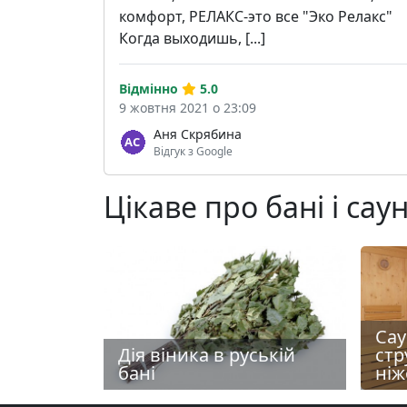
комфорт, РЕЛАКС-это все "Эко Релакс"
Когда выходишь, [...]
Відмінно
5.0
9 жовтня 2021 о 23:09
Аня Скрябина
Відгук з Google
Цікаве про бані і сау
Сау
Дія віника в руській
стр
бані
ніж