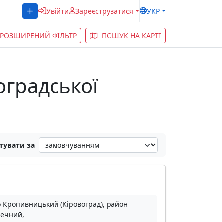
Увійти
Зареєструватися
УКР
РОЗШИРЕНИЙ ФІЛЬТР
ПОШУК НА КАРТІ
оградської
тувати за
о Кропивницький (Кіровоград), район
ечний,