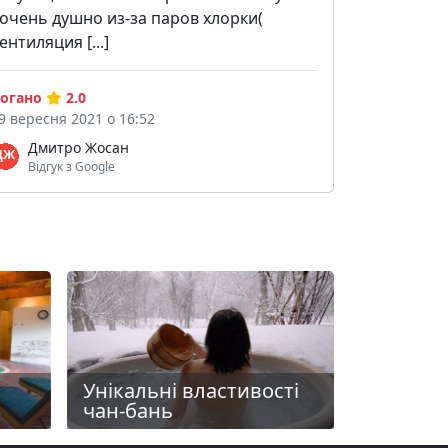
 очень душно из-за паров хлорки(
ентиляция [...]
огано
2.0
9 вересня 2021 о 16:52
Дмитро Жосан
Відгук з Google
Унікальні властивості
чан-бань