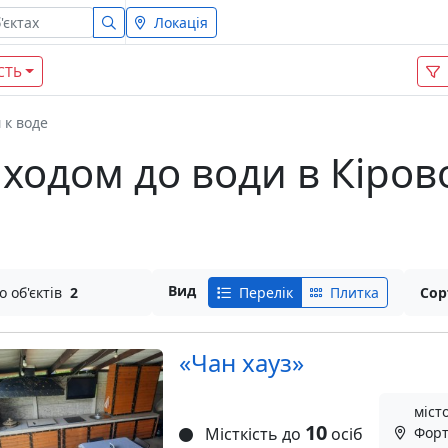
Локація
СТЬ
 к воде
виходом до води в Кіров
Вид
о об'єктів
2
Перелік
Плитка
Сор
«Чан хауз»
міст
10
Місткість до
осіб
Форт