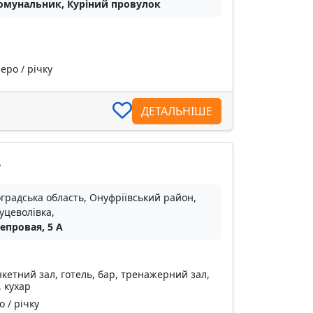
омунальник, Куріний провулок
еро / річку
ДЕТАЛЬНІШЕ
»
градська область, Онуфріївський район,
уцеволівка,
епровая, 5 А
кетний зал, готель, бар, тренажерний зал,
, кухар
 / річку