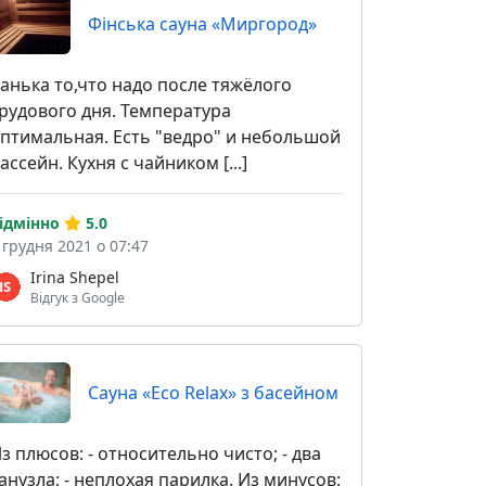
Фінська сауна «Миргород»
анька то,что надо после тяжёлого
рудового дня. Температура
птимальная. Есть "ведро" и небольшой
ассейн. Кухня с чайником [...]
ідмінно
5.0
 грудня 2021 о 07:47
Irina Shepel
Відгук з Google
Сауна «Eco Relax» з басейном
з плюсов: - относительно чисто; - два
анузла; - неплохая парилка. Из минусов: