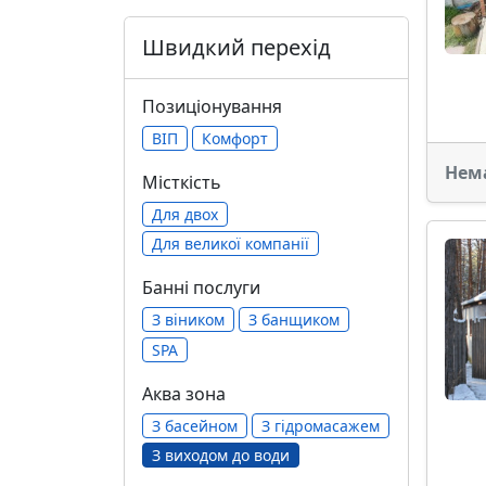
Швидкий перехід
Позиціонування
ВІП
Комфорт
Нем
Місткість
Для двох
Для великої компанії
Банні послуги
З віником
З банщиком
SPA
Аква зона
З басейном
З гідромасажем
З виходом до води