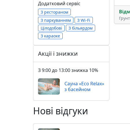
Додатковий сервіс
Від
З рестораном
Грун
З паркуванням
З Wi-Fi
Цілодобові
З більярдом
З караоке
Акції і знижки
З 9:00 до 13:00 знижка 10%
Сауна «Eco Relax»
з басейном
Нові відгуки