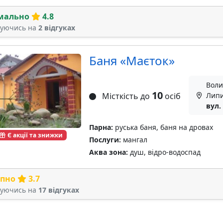
мально
4.8
туючись на
2 відгуках
Баня «Маєток»
Воли
10
Місткість до
осіб
Липи
вул.
Парна:
руська баня, баня на дровах
Є акції та знижки
Послуги:
мангал
Аква зона:
душ, відро-водоспад
рпно
3.7
туючись на
17 відгуках