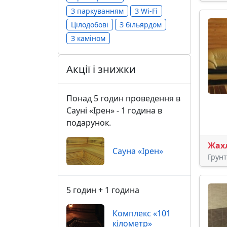
З паркуванням
З Wi-Fi
Цілодобові
З більярдом
З каміном
Акції і знижки
Понад 5 годин проведення в
Сауні «Ірен» - 1 година в
подарунок.
Жах
Сауна «Ірен»
Грун
5 годин + 1 година
Комплекс «101
кілометр»