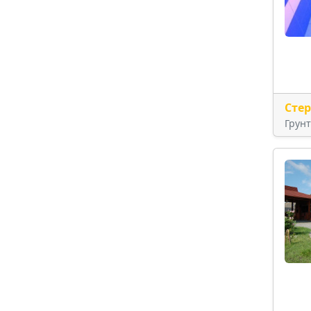
Сте
Грун