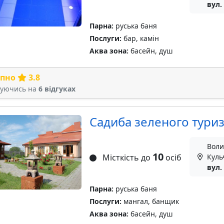
вул.
Парна:
руська баня
Послуги:
бар, камін
Аква зона:
басейн, душ
рпно
3.8
туючись на
6 відгуках
Садиба зеленого тури
Воли
10
Місткість до
осіб
Куль
вул.
Парна:
руська баня
Послуги:
мангал, банщик
Аква зона:
басейн, душ