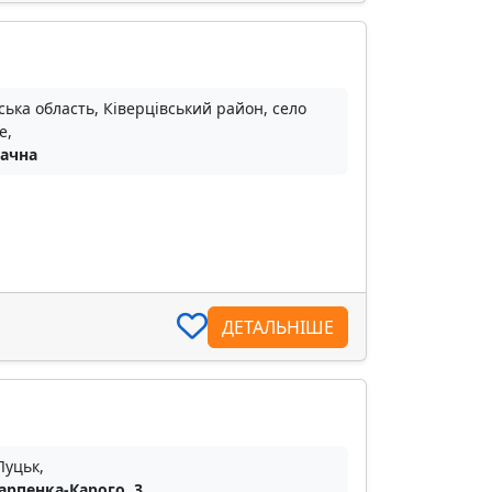
ька область, Ківерцівський район, село
е,
Дачна
ДЕТАЛЬНІШЕ
Луцьк,
Карпенка-Карого, 3