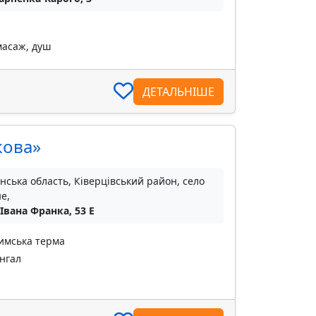
масаж, душ
ДЕТАЛЬНІШЕ
кова»
нська область, Ківерцівський район, село
е,
 Івана Франка, 53 E
римська терма
нгал