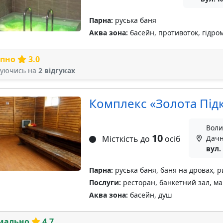
Парна:
руська баня
Аква зона:
басейн, противоток, гідро
рпно
3.0
туючись на
2 відгуках
Комплекс «Золота Під
Воли
10
Місткість до
осіб
Дачн
вул.
Парна:
руська баня, баня на дровах, 
Послуги:
ресторан, банкетний зал, ма
Аква зона:
басейн, душ
мально
4.7