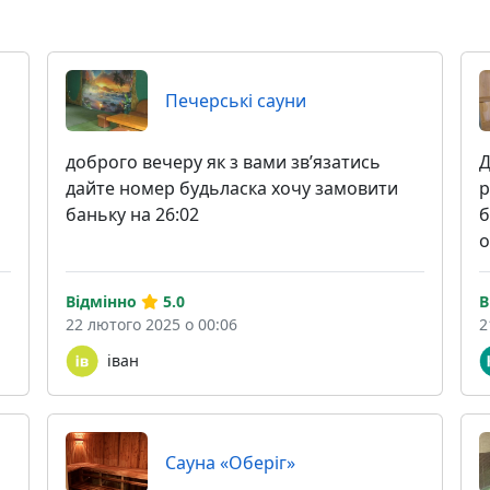
Печерські сауни
доброго вечеру як з вами звʼязатись
Д
дайте номер будьласка хочу замовити
р
баньку на 26:02
б
о
Відмінно
5.0
В
22 лютого 2025 о 00:06
2
іван
Сауна «Оберіг»