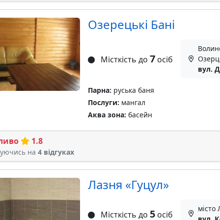
Озерецькі Бані
Волинс
7
Місткість до
осіб
Озерц
вул. 
Парна:
руська баня
Послуги:
мангал
Аква зона:
басейн
ливо
1.8
туючись на
4 відгуках
Лазня «Гуцул»
місто 
5
Місткість до
осіб
вул. 