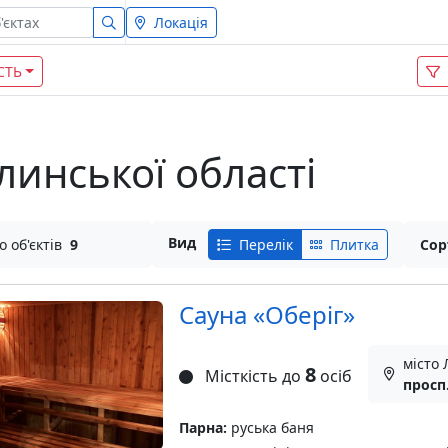
Локація
СТЬ
олинської області
Вид
о об'єктів
9
Перелік
Плитка
Сор
Сауна «Оберіг»
місто 
8
Місткість до
осіб
просп
Парна:
руська баня