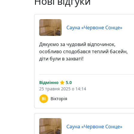
Нові відгуки
Сауна «Червоне Сонце»
Дякуємо за чудовий відпочинок,
особливо сподобався теплий басейн,
діти були в захваті!
Відмінно
5.0
25 травня 2025 о 14:14
Вікторія
Сауна «Червоне Сонце»