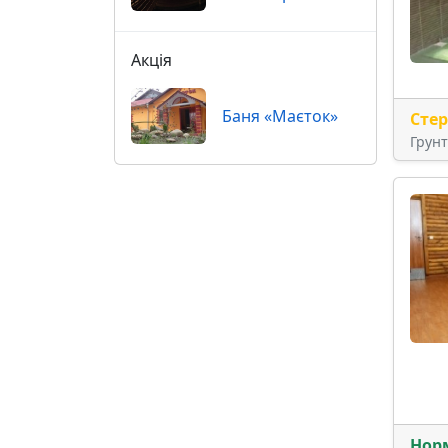
Акція
Баня «Маєток»
Сте
Грун
Нор