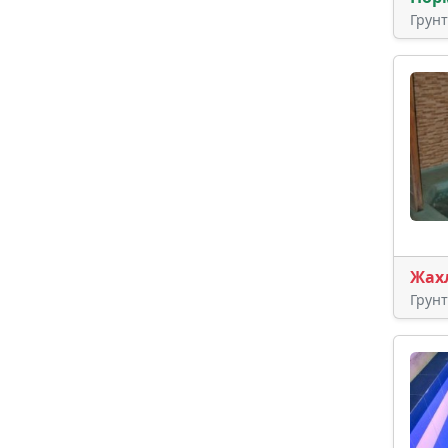
Грун
Жах
Грун