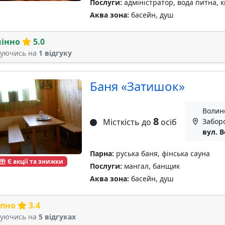
Послуги:
адміністратор, вода питна, к
Аква зона:
басейн, душ
мінно
5.0
туючись на
1 відгуку
Баня «Затишок»
Волинс
8
Місткість до
осіб
Забор
вул. В
Парна:
руська баня, фінська сауна
Є акції та знижки
Послуги:
мангал, банщик
Аква зона:
басейн, душ
рпно
3.4
туючись на
5 відгуках