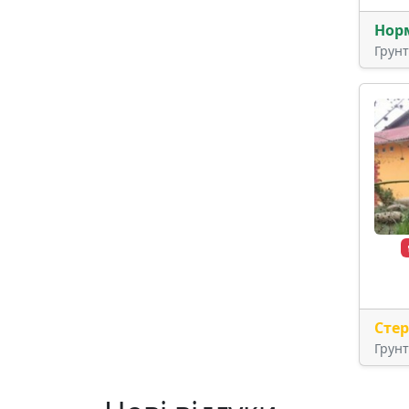
Нор
Грун
Сте
Грун