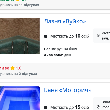
туючись на
11 відгуках
Лазня «Вуйко»
міст
10
Місткість до
осіб
вул.
Парна:
руська баня
Аква зона:
душ
ливо
1.0
туючись на
2 відгуках
Баня «Могорич»
Воли
15
Місткість до
осіб
Рова