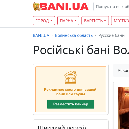
ГОРОД
ПАРНА
ВАРТІСТЬ
МІСТКІ
BANI.UA
Волинська область
Русские бани
Російські бані В
Усьог
Швидкий перехід