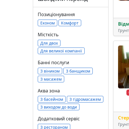
Позиціонування
Економ
Комфорт
Від
Грун
Місткість
Для двох
Для великої компанії
Банні послуги
З віником
З банщиком
З масажем
Аква зона
З басейном
З гідромасажем
З виходом до води
Сте
Додатковий сервіс
Грун
З рестораном