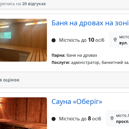
туючись на
20 відгуках
Баня на дровах на зон
міст
10
Місткість до
осіб
вул.
Парна:
баня на дровах
Послуги:
адміністратор, банкетний за
а оцінок
Сауна «Оберіг»
місто 
8
Місткість до
осіб
просп