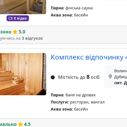
Парна:
фінська сауна
Аква зона:
басейн
Є відео
мінно
5.0
туючись на
3 відгуках
Комплекс відпочинку
Волин
8
Місткість до
осіб
Дубищ
смт. 
Парна:
баня на дровах
Послуги:
ресторан, мангал
Аква зона:
басейн
мально
4.5