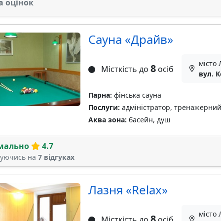
а оцінок
Сауна «Драйв»
місто 
8
Місткість до
осіб
вул. 
Парна:
фінська сауна
Послуги:
адміністратор, тренажерний 
Аква зона:
басейн, душ
мально
4.7
туючись на
7 відгуках
Лазня «Relax»
місто 
8
Місткість до
осіб