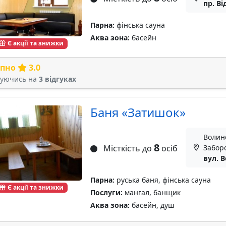
пр. В
Парна:
фінська сауна
Аква зона:
басейн
Є акції та знижки
рпно
3.0
туючись на
3 відгуках
Баня «Затишок»
Волинс
8
Місткість до
осіб
Забор
вул. В
Парна:
руська баня, фінська сауна
Є акції та знижки
Послуги:
мангал, банщик
Аква зона:
басейн, душ