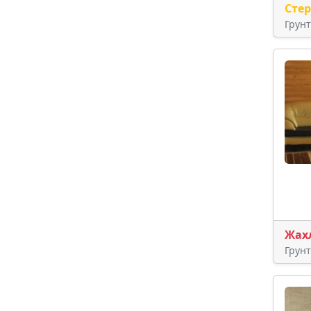
Сте
Грун
Жах
Грун