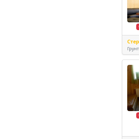
Сте
Грун