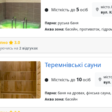
місто 
5
Місткість до
осіб
вул. 
Парна:
руська баня
Аква зона:
басейн, противоток, гідро
рпно
3.0
туючись на
2 відгуках
Теремнівські сауни
міст
10
Місткість до
осіб
вул.
Парна:
баня на дровах, фінська сауна,
Аква зона:
басейн