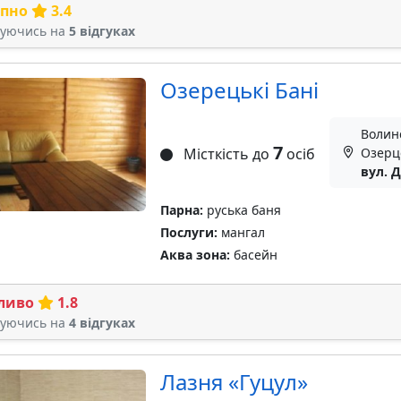
рпно
3.4
туючись на
5 відгуках
Озерецькі Бані
Волинс
7
Місткість до
осіб
Озерц
вул. 
Парна:
руська баня
Послуги:
мангал
Аква зона:
басейн
ливо
1.8
туючись на
4 відгуках
Лазня «Гуцул»