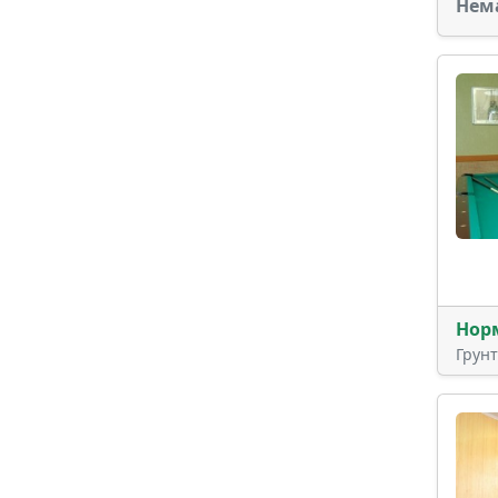
Нем
Нор
Грун