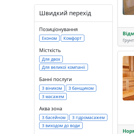
Швидкий перехід
Позиціонування
Від
Економ
Комфорт
Грун
Місткість
Для двох
Для великої компанії
Банні послуги
З віником
З банщиком
З масажем
Аква зона
З басейном
З гідромасажем
З виходом до води
Нор