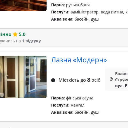
Парна:
руська баня
Послуги:
адміністратор, вода питна, к
Аква зона:
басейн, душ
мінно
5.0
туючись на
1 відгуку
Лазня «Модерн»
Волинс
8
Місткість до
осіб
Струмі
вул. Р
Парна:
фінська сауна
Послуги:
мангал
Аква зона:
басейн, душ