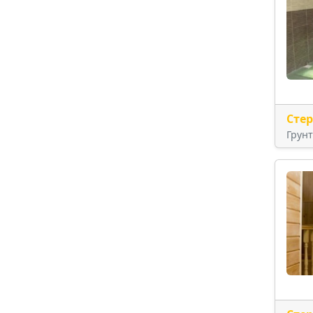
Сте
Грун