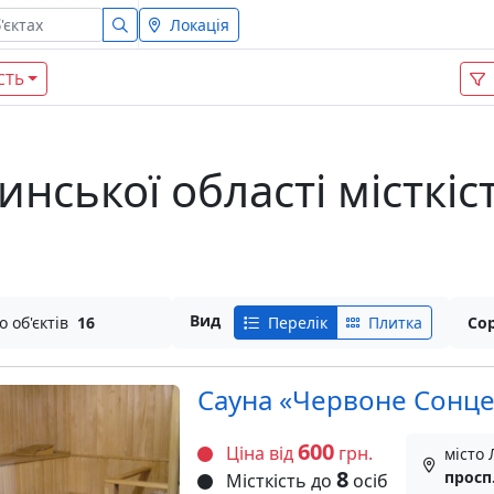
Локація
СТЬ
инської області місткіс
Вид
о об'єктів
16
Перелік
Плитка
Сор
Сауна «Червоне Сонце
600
Ціна від
грн.
місто 
8
просп
Місткість до
осіб