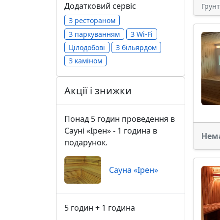
Додатковий сервіс
Грун
З рестораном
З паркуванням
З Wi-Fi
Цілодобові
З більярдом
З каміном
Акції і знижки
Понад 5 годин проведення в
Сауні «Ірен» - 1 година в
Нем
подарунок.
Сауна «Ірен»
5 годин + 1 година