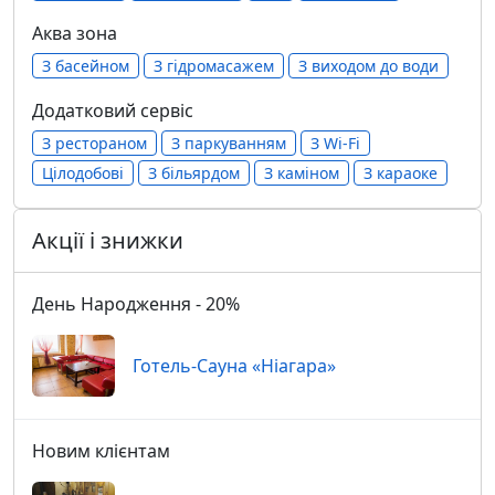
Аква зона
З басейном
З гідромасажем
З виходом до води
Додатковий сервіс
З рестораном
З паркуванням
З Wi-Fi
Цілодобові
З більярдом
З каміном
З караоке
Акції і знижки
День Народження - 20%
Готель-Сауна «Ніагара»
Новим клієнтам