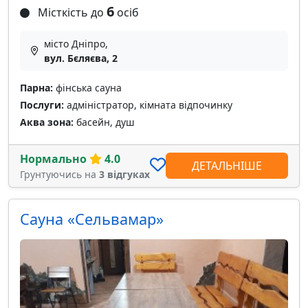
6
Місткість до
осіб
місто Дніпро,
вул. Бєляєва, 2
Парна:
фінська сауна
Послуги:
адміністратор, кімната відпочинку
Аква зона:
басейн, душ
Нормально
4.0
ДЕТАЛЬНІШЕ
Грунтуючись на
3 відгуках
Сауна «Сельвамар»