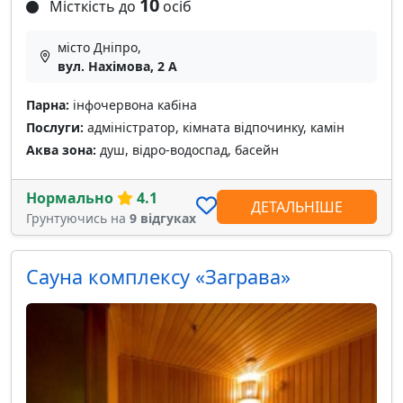
10
Місткість до
осіб
місто Дніпро,
вул. Нахімова, 2 А
Парна:
інфочервона кабіна
Послуги:
адміністратор, кімната відпочинку, камін
Аква зона:
душ, відро-водоспад, басейн
Нормально
4.1
ДЕТАЛЬНІШЕ
Грунтуючись на
9 відгуках
Сауна комплексу «Заграва»