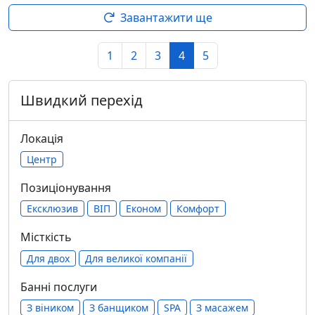
Завантажити ще
1
2
3
4
5
Швидкий перехід
Локація
Центр
Позиціонування
Ексклюзив
ВІП
Економ
Комфорт
Місткість
Для двох
Для великої компанії
Банні послуги
З віником
З банщиком
SPA
З масажем