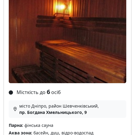
6
Місткість до
осіб
місто Дніпро, район Шевченківський,
пр. Богдана Хмельницького, 9
Парна:
фінська сауна
Аква зона:
басейн, душ, відро-водоспад