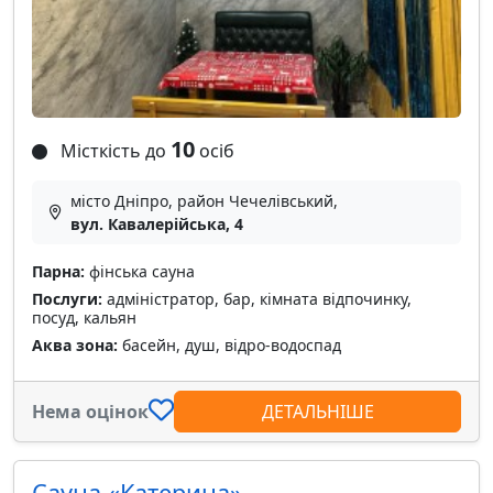
10
Місткість до
осіб
місто Дніпро, район Чечелівський,
вул. Кавалерійська, 4
Парна:
фінська сауна
Послуги:
адміністратор, бар, кімната відпочинку,
посуд, кальян
Аква зона:
басейн, душ, відро-водоспад
Нема оцінок
ДЕТАЛЬНІШЕ
Сауна «Катерина»