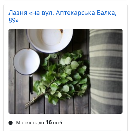
Лазня «на вул. Аптекарська Балка,
89»
16
Місткість до
осіб