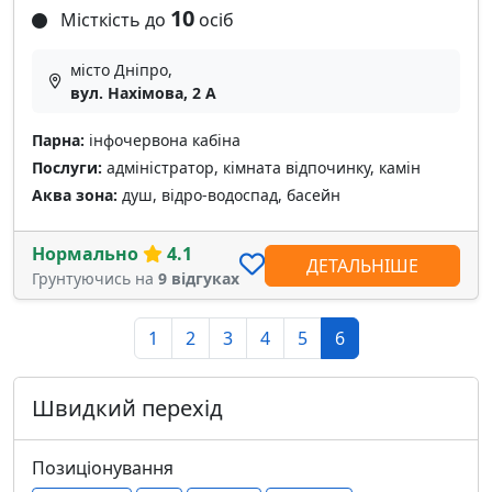
10
Місткість до
осіб
місто Дніпро,
вул. Нахімова, 2 А
Парна:
інфочервона кабіна
Послуги:
адміністратор, кімната відпочинку, камін
Аква зона:
душ, відро-водоспад, басейн
Нормально
4.1
ДЕТАЛЬНІШЕ
Грунтуючись на
9 відгуках
1
2
3
4
5
6
Швидкий перехід
Позиціонування