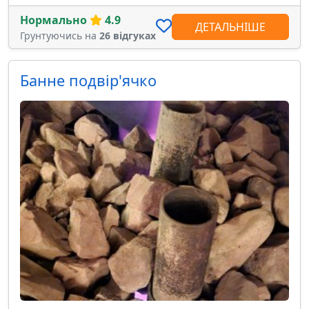
Нормально
4.9
ДЕТАЛЬНІШЕ
Грунтуючись на
26 відгуках
Банне подвір'ячко