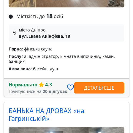
18
Місткість до
осіб
місто Дніпро,
вул. Івана Акінфієва, 18
Парна:
фінська сауна
Послуги:
адміністратор, кімната відпочинку, камін,
банщик
Аква зона:
басейн, душ
Нормально
4.3
ДЕТАЛЬНІШЕ
Грунтуючись на
20 відгуках
БАНЬКА НА ДРОВАХ «на
Гагринській»