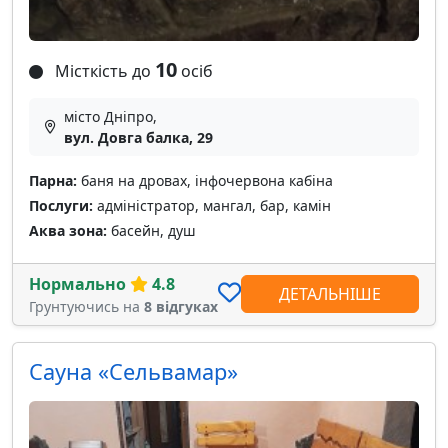
10
Місткість до
осіб
місто Дніпро,
вул. Довга балка, 29
Парна:
баня на дровах, інфочервона кабіна
Послуги:
адміністратор, мангал, бар, камін
Аква зона:
басейн, душ
Нормально
4.8
ДЕТАЛЬНІШЕ
Грунтуючись на
8 відгуках
Сауна «Сельвамар»