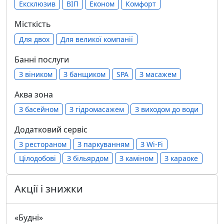
Ексклюзив
ВІП
Економ
Комфорт
Місткість
Для двох
Для великої компанії
Банні послуги
З віником
З банщиком
SPA
З масажем
Аква зона
З басейном
З гідромасажем
З виходом до води
Додатковий сервіс
З рестораном
З паркуванням
З Wi-Fi
Цілодобові
З більярдом
З каміном
З караоке
Акції і знижки
«Будні»