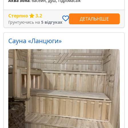
Аква зона:
басейн, душ, гідромасаж
Стерпно
3.2
ДЕТАЛЬНІШЕ
Грунтуючись на
5 відгуках
Сауна «Ланцюги»