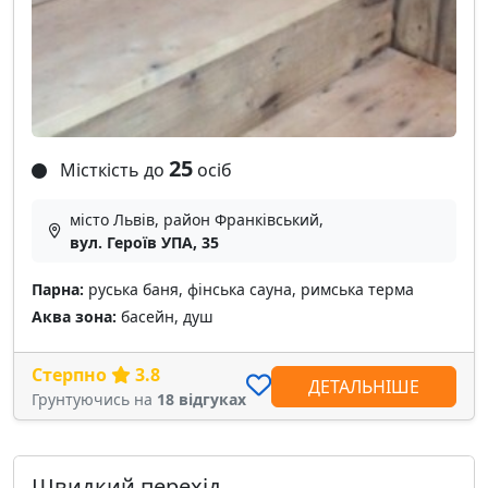
25
Місткість до
осіб
місто Львів, район Франківський,
вул. Героїв УПА, 35
Парна:
руська баня, фінська сауна, римська терма
Аква зона:
басейн, душ
Стерпно
3.8
ДЕТАЛЬНІШЕ
Грунтуючись на
18 відгуках
Швидкий перехід