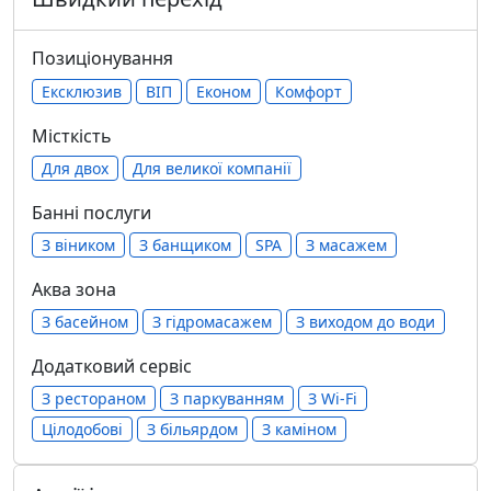
Позиціонування
Ексклюзив
ВІП
Економ
Комфорт
Місткість
Для двох
Для великої компанії
Банні послуги
З віником
З банщиком
SPA
З масажем
Аква зона
З басейном
З гідромасажем
З виходом до води
Додатковий сервіс
З рестораном
З паркуванням
З Wi-Fi
Цілодобові
З більярдом
З каміном