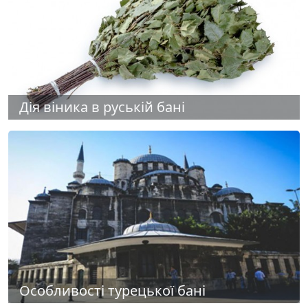
Дія віника в руській бані
Особливості турецької бані