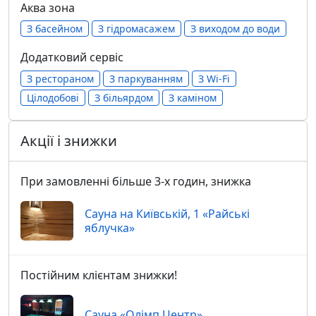
Аква зона
З басейном
З гідромасажем
З виходом до води
Додатковий сервіс
З рестораном
З паркуванням
З Wi-Fi
Цілодобові
З більярдом
З каміном
Акції і знижки
При замовленні більше 3-х годин, знижка
Сауна на Київській, 1 «Райські
яблучка»
Постійним клієнтам знижки!
Сауна «Олімп Центр»