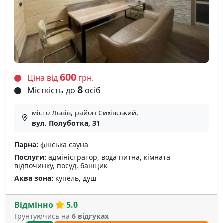
600
Ціна від
грн.
8
Місткість до
осіб
місто Львів, район Сихівський,
вул. Полуботка, 31
Парна:
фінська сауна
Послуги:
адміністратор, вода питна, кімната
відпочинку, посуд, банщик
Аква зона:
купель, душ
Відмінно
5.0
Грунтуючись на
6 відгуках