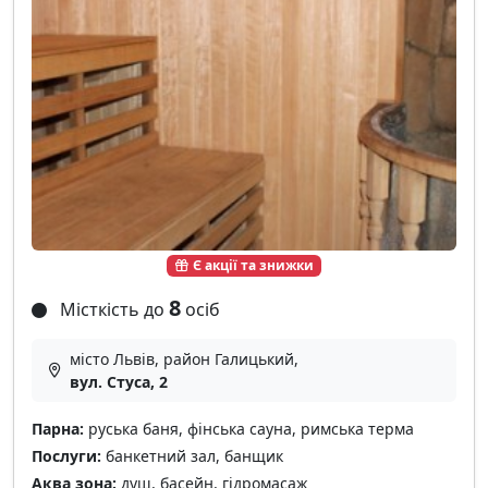
Є акції та знижки
8
Місткість до
осіб
місто Львів, район Галицький,
вул. Стуса, 2
Парна:
руська баня, фінська сауна, римська терма
Послуги:
банкетний зал, банщик
Аква зона:
душ, басейн, гідромасаж