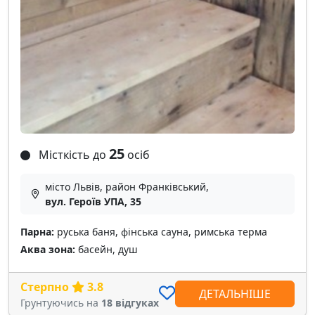
25
Місткість до
осіб
місто Львів, район Франківський,
вул. Героїв УПА, 35
Парна:
руська баня, фінська сауна, римська терма
Аква зона:
басейн, душ
Стерпно
3.8
ДЕТАЛЬНІШЕ
Грунтуючись на
18 відгуках