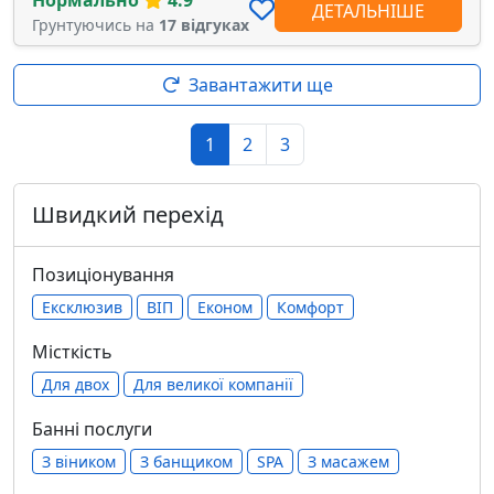
ДЕТАЛЬНІШЕ
Грунтуючись на
17 відгуках
Завантажити ще
1
2
3
Швидкий перехід
Позиціонування
Ексклюзив
ВІП
Економ
Комфорт
Місткість
Для двох
Для великої компанії
Банні послуги
З віником
З банщиком
SPA
З масажем