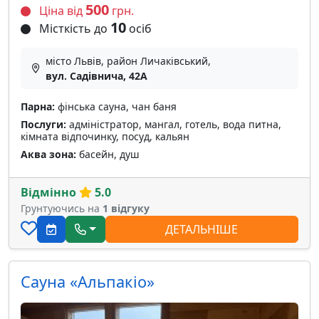
500
Ціна від
грн.
10
Місткість до
осіб
місто Львів, район Личаківський,
вул. Садівнича, 42А
Парна:
фінська сауна, чан баня
Послуги:
адміністратор, мангал, готель, вода питна,
кімната відпочинку, посуд, кальян
Аква зона:
басейн, душ
Відмінно
5.0
Грунтуючись на
1 відгуку
ДЕТАЛЬНІШЕ
Сауна «Альпакіо»