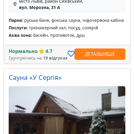
місто Львів, район Сихівський,
вул. Морозна, 31 А
Парна:
руська баня, фінська сауна, інфочервона кабіна
Послуги:
тренажерний зал, посуд, солярій
Аква зона:
басейн, противоток, душ
Нормально
4.7
ДЕТАЛЬНІШЕ
Грунтуючись на
19 відгуках
Сауна «У Сергія»