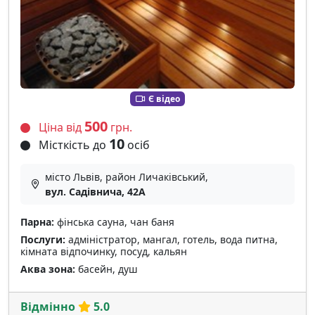
Є відео
500
Ціна від
грн.
10
Місткість до
осіб
місто Львів, район Личаківський,
вул. Садівнича, 42А
Парна:
фінська сауна, чан баня
Послуги:
адміністратор, мангал, готель, вода питна,
кімната відпочинку, посуд, кальян
Аква зона:
басейн, душ
Відмінно
5.0