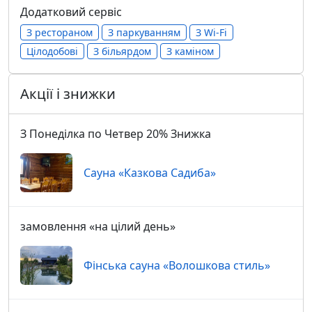
Додатковий сервіс
З рестораном
З паркуванням
З Wi-Fi
Цілодобові
З більярдом
З каміном
Акції і знижки
З Понеділка по Четвер 20% Знижка
Сауна «Казкова Садиба»
замовлення «на цілий день»
Фінська сауна «Волошкова стиль»