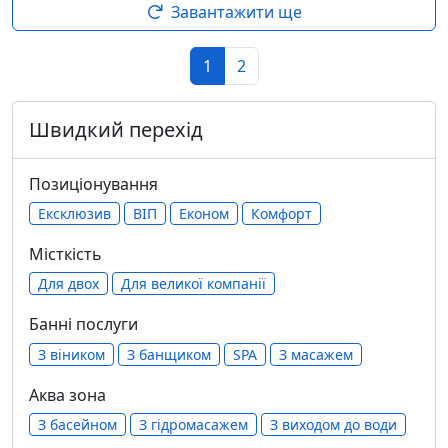
Завантажити ще
1
2
Швидкий перехід
Позиціонування
Ексклюзив
ВІП
Економ
Комфорт
Місткість
Для двох
Для великої компанії
Банні послуги
З віником
З банщиком
SPA
З масажем
Аква зона
З басейном
З гідромасажем
З виходом до води