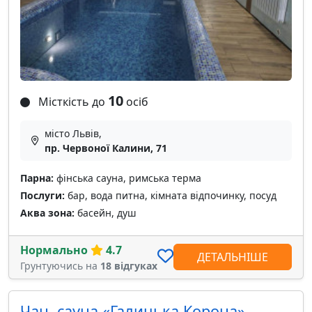
10
Місткість до
осіб
місто Львів,
пр. Червоної Калини, 71
Парна:
фінська сауна, римська терма
Послуги:
бар, вода питна, кімната відпочинку, посуд
Аква зона:
басейн, душ
Нормально
4.7
ДЕТАЛЬНІШЕ
Грунтуючись на
18 відгуках
Чан, сауна «Галицька Корона»