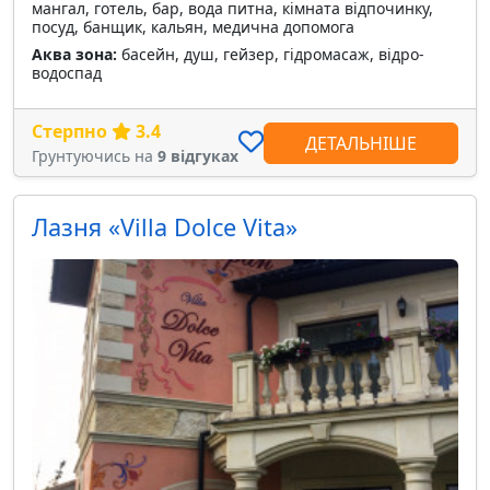
мангал, готель, бар, вода питна, кімната відпочинку,
посуд, банщик, кальян, медична допомога
Аква зона:
басейн, душ, гейзер, гідромасаж, відро-
водоспад
Стерпно
3.4
ДЕТАЛЬНІШЕ
Грунтуючись на
9 відгуках
Лазня «Villa Dolce Vita»