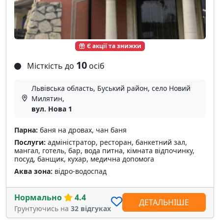
Є акції та знижки
10
Місткість до
осіб
Львівська область, Буський район, село Новий
Милятин,
вул. Нова 1
Парна:
баня на дровах, чан баня
Послуги:
адміністратор, ресторан, банкетний зал,
мангал, готель, бар, вода питна, кімната відпочинку,
посуд, банщик, кухар, медична допомога
Аква зона:
відро-водоспад
Нормально
4.4
ДЕТАЛЬНІШЕ
Грунтуючись на
32 відгуках