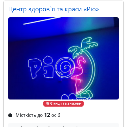
Центр здоров`я та краси «Ріо»
Є акції та знижки
12
Місткість до
осіб