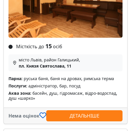
15
Місткість до
осіб
місто Львів, район Галицький,
пл. Князя Святослава, 11
Парна:
руська баня, баня на дровах, римська терма
Послуги:
адміністратор, бар, посуд
Аква зона:
басейн, душ, гідромасаж, відро-водоспад,
душ «шарко»
Нема оцінок
ДЕТАЛЬНІШЕ