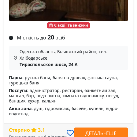
Є акції та знижки
20
Місткість до
осіб
Одеська область, Біляївський район, сел.
Хлібодарське,
Тираспольское шосе, 24 А
Парна:
руська баня, баня на дровах, фінська сауна,
турецька баня
Послуги:
адміністратор, ресторан, банкетний зал,
мангал, бар, вода питна, кімната відпочинку, посуд,
банщик, кухар, кальян
Аква зона:
душ, гідромасаж, басейн, купель, відро-
водоспад
Стерпно
3.1
ДЕТАЛЬНІШЕ
Грунтуючись на
6 відгуках