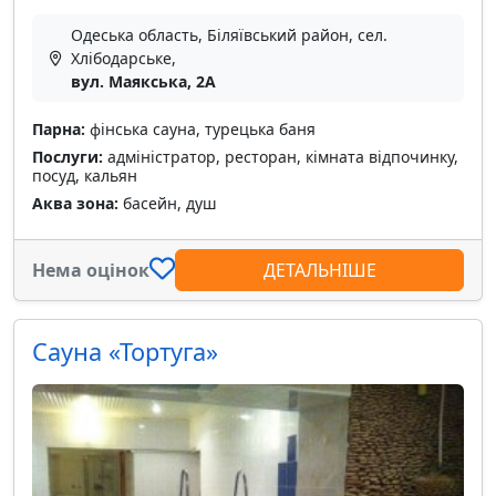
Одеська область, Біляївський район, сел.
Хлібодарське,
вул. Маякська, 2А
Парна:
фінська сауна, турецька баня
Послуги:
адміністратор, ресторан, кімната відпочинку,
посуд, кальян
Аква зона:
басейн, душ
Нема оцінок
ДЕТАЛЬНІШЕ
Сауна «Тортуга»