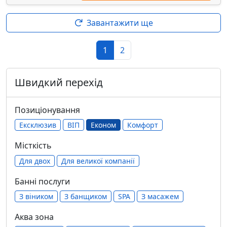
Завантажити ще
1
2
Швидкий перехід
Позиціонування
Ексклюзив
ВІП
Економ
Комфорт
Місткість
Для двох
Для великої компанії
Банні послуги
З віником
З банщиком
SPA
З масажем
Аква зона