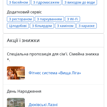
З басейном
З гідромасажем
З виходом до води
Додатковий сервіс
З рестораном
З паркуванням
З Wi-Fi
Цілодобові
З більярдом
З каміном
З караоке
Акції і знижки
Спеціальна пропозиція для сім'ї. Сімейна знижка
*.
Фітнес система «Вища Ліга»
День Народження
Дюківські Лазні