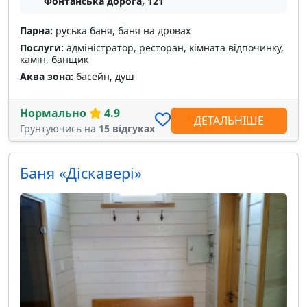
Фонтанська дорога, 121
Парна:
руська баня, баня на дровах
Послуги:
адміністратор, ресторан, кімната відпочинку,
камін, банщик
Аква зона:
басейн, душ
Нормально
4.9
ДЕТАЛЬНІШЕ
Грунтуючись на
15 відгуках
Баня «Діскавері»