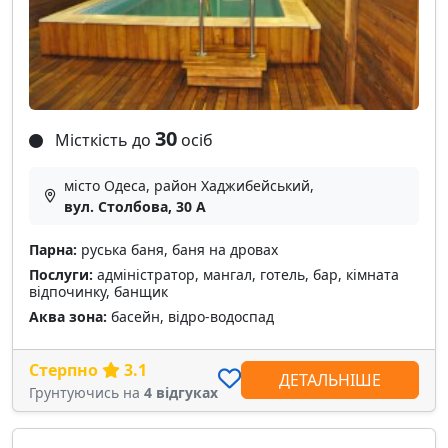
30
Місткість до
осіб
місто Одеса, район Хаджибейський,
вул. Столбова, 30 А
Парна:
руська баня, баня на дровах
Послуги:
адміністратор, мангал, готель, бар, кімната
відпочинку, банщик
Аква зона:
басейн, відро-водоспад
Стерпно
3.1
ДЕТАЛЬНІШЕ
Грунтуючись на
4 відгуках