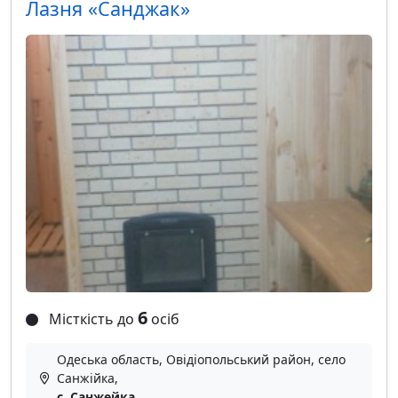
Лазня «Санджак»
6
Місткість до
осіб
Одеська область, Овідіопольський район, село
Санжійка,
с. Санжейка