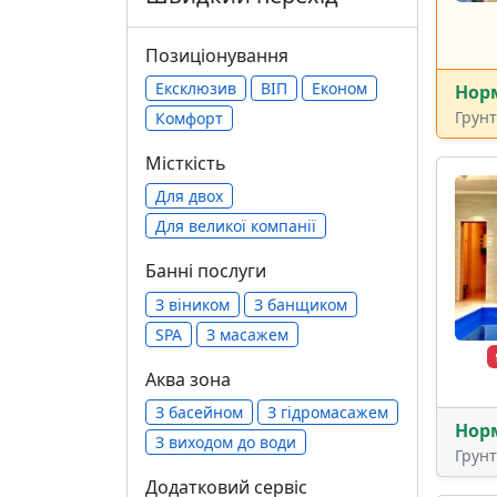
Позиціонування
Ексклюзив
ВІП
Економ
Нор
Грун
Комфорт
Місткість
Для двох
Для великої компанії
Банні послуги
З віником
З банщиком
SPA
З масажем
Аква зона
З басейном
З гідромасажем
Нор
З виходом до води
Грун
Додатковий сервіс