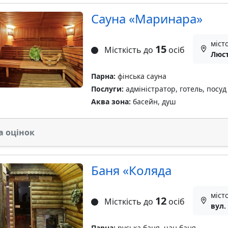
Сауна «Маринара»
міст
15
Місткість до
осіб
Люст
Парна:
фінська сауна
Послуги:
адміністратор, готель, посуд
Аква зона:
басейн, душ
а оцінок
Баня «Коляда
міст
12
Місткість до
осіб
вул.
Парна:
руська баня, чан баня