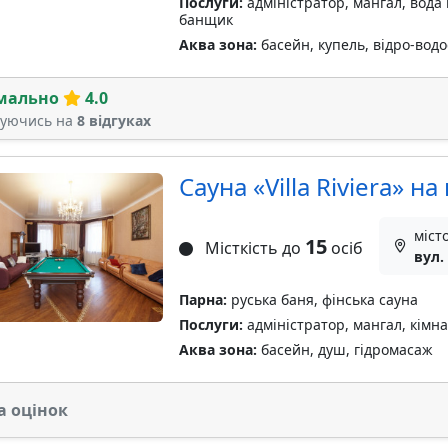
Послуги:
адміністратор, мангал, вода 
банщик
Аква зона:
басейн, купель, відро-вод
мально
4.0
туючись на
8 відгуках
Сауна «Villa Riviera» на
міст
15
Місткість до
осіб
вул.
Парна:
руська баня, фінська сауна
Послуги:
адміністратор, мангал, кімна
Аква зона:
басейн, душ, гідромасаж
а оцінок