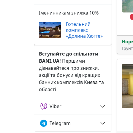
Іменинникам знижка 10%
Готельний
комплекс
«Долина Хюгге»
Нор
Грун
Вступайте до спільноти
BANI.UA!
Першими
дізнавайтеся про знижки,
акції та бонуси від кращих
банних комплексів Києва та
області
Viber
Telegram