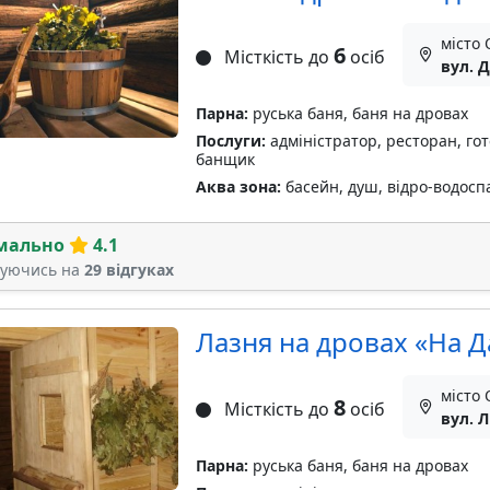
місто 
6
Місткість до
осіб
вул. Д
Парна:
руська баня, баня на дровах
Послуги:
адміністратор, ресторан, гот
банщик
Аква зона:
басейн, душ, відро-водосп
мально
4.1
туючись на
29 відгуках
Лазня на дровах «На Д
місто 
8
Місткість до
осіб
вул. Л
Парна:
руська баня, баня на дровах