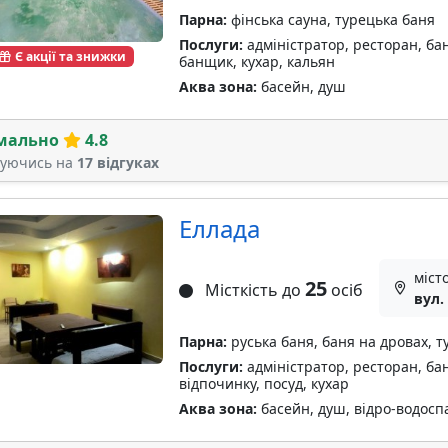
Парна:
фінська сауна, турецька баня
Послуги:
адміністратор, ресторан, бан
Є акції та знижки
банщик, кухар, кальян
Аква зона:
басейн, душ
мально
4.8
туючись на
17 відгуках
Еллада
міст
25
Місткість до
осіб
вул.
Парна:
руська баня, баня на дровах, т
Послуги:
адміністратор, ресторан, бан
відпочинку, посуд, кухар
Аква зона:
басейн, душ, відро-водосп