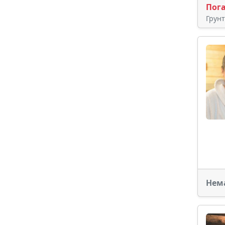
Пог
Грун
Нем