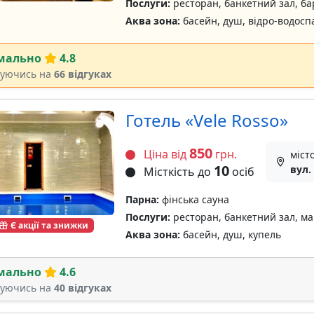
Послуги:
ресторан, банкетний зал, ба
Аква зона:
басейн, душ, відро-водосп
мально
4.8
туючись на
66 відгуках
Готель «Vele Rosso»
850
Ціна від
грн.
міст
10
вул.
Місткість до
осіб
Парна:
фінська сауна
Послуги:
ресторан, банкетний зал, м
Є акції та знижки
Аква зона:
басейн, душ, купель
мально
4.6
туючись на
40 відгуках