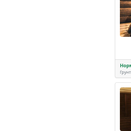
Нор
Грун