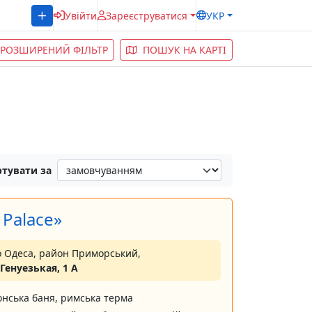
Увійти
Зареєструватися
УКР
РОЗШИРЕНИЙ ФІЛЬТР
ПОШУК НА КАРТІ
тувати за
 Palace»
о Одеса, район Приморський,
 Генуезькая, 1 А
онська баня, римська терма