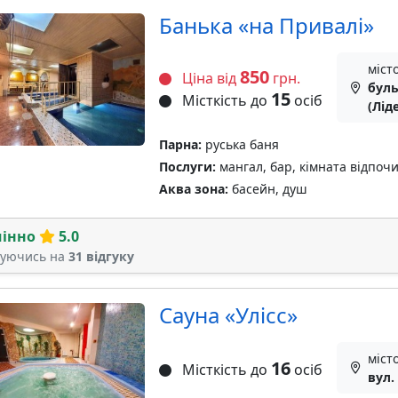
Банька «на Привалі»
міст
850
Ціна від
грн.
буль
15
Місткість до
осіб
(Лід
Парна:
руська баня
Послуги:
мангал, бар, кімната відпочи
Аква зона:
басейн, душ
мінно
5.0
туючись на
31 відгуку
Сауна «Улісс»
міст
16
Місткість до
осіб
вул.