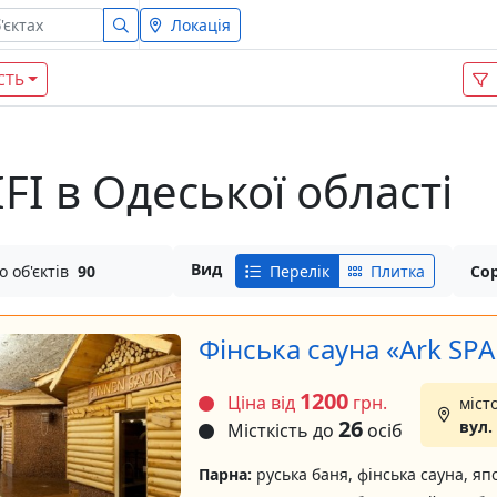
Локація
СТЬ
IFI в Одеської області
Вид
о об'єктів
90
Перелік
Плитка
Сор
Фінська сауна «Ark SPA
1200
Ціна від
грн.
міст
26
вул.
Місткість до
осіб
Парна:
руська баня, фінська сауна, яп