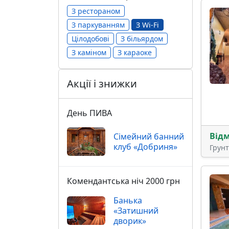
З рестораном
З паркуванням
З Wi-Fi
Цілодобові
З більярдом
З каміном
З караоке
Акції і знижки
День ПИВА
Від
Сімейний банний
клуб «Добриня»
Грун
Комендантська ніч 2000 грн
Банька
«Затишний
дворик»