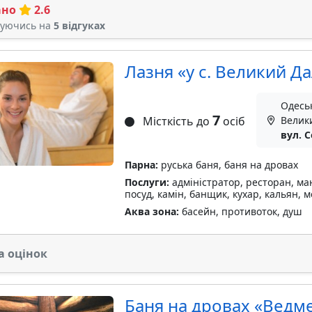
ано
2.6
туючись на
5 відгуках
Лазня «у с. Великий Д
Одеськ
7
Місткість до
осіб
Велик
вул. С
Парна:
руська баня, баня на дровах
Послуги:
адміністратор, ресторан, ман
посуд, камін, банщик, кухар, кальян,
Аква зона:
басейн, противоток, душ
а оцінок
Баня на дровах «Ведм