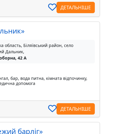
ДЕТАЛЬНІШЕ
альник»
а область, Біляївський район, село
ий Дальник,
оборна, 42 А
гал, бар, вода питна, кімната відпочинку,
 медична допомога
ДЕТАЛЬНІШЕ
ежий барліг»