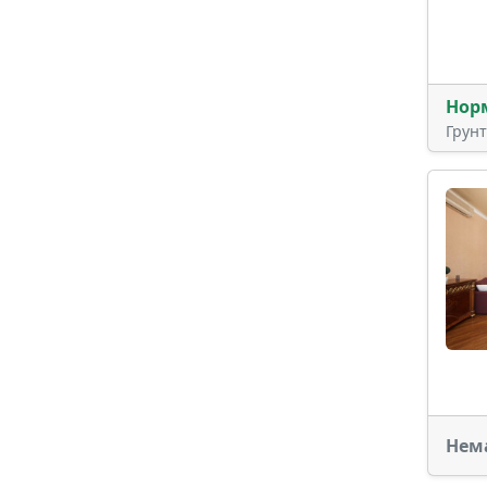
Нор
Грун
Нем