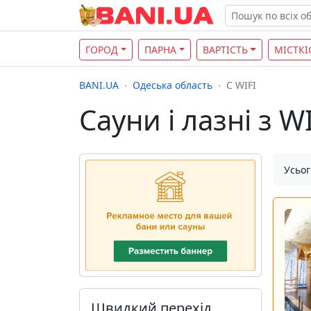
ГОРОД
ПАРНА
ВАРТІСТЬ
МІСТКІ
BANI.UA
Одеська область
С WIFI
Сауни і лазні з W
Усьог
Швидкий перехід