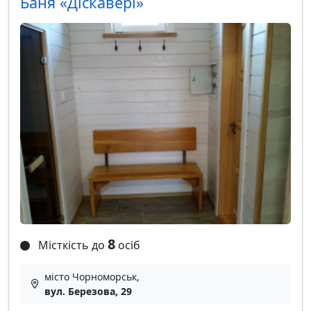
Баня «Діскавері»
8
Місткість до
осіб
місто Чорноморськ,
вул. Березова, 29