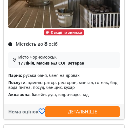
Є акції та знижки
8
Місткість до
осіб
місто Чорноморськ,
17 Лінія, Масив №3 СОГ Ветеран
Парна:
руська баня, баня на дровах
Послуги:
адміністратор, ресторан, мангал, готель, бар,
вода питна, посуд, банщик, кухар
Аква зона:
басейн, душ, відро-водоспад
Нема оцінок
ДЕТАЛЬНІШЕ