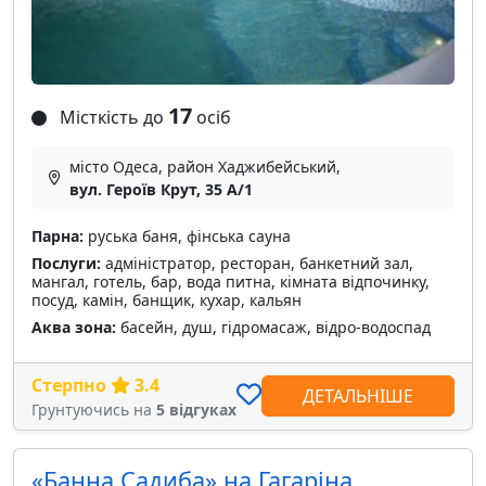
17
Місткість до
осіб
місто Одеса, район Хаджибейський,
вул. Героїв Крут, 35 А/1
Парна:
руська баня, фінська сауна
Послуги:
адміністратор, ресторан, банкетний зал,
мангал, готель, бар, вода питна, кімната відпочинку,
посуд, камін, банщик, кухар, кальян
Аква зона:
басейн, душ, гідромасаж, відро-водоспад
Стерпно
3.4
ДЕТАЛЬНІШЕ
Грунтуючись на
5 відгуках
«Банна Садиба» на Гагаріна