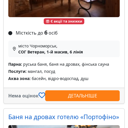
Є акції та знижки
6
Місткість до
осіб
місто Чорноморськ,
СОГ Ветеран, 1-й масив, 6 лінія
Парна:
руська баня, баня на дровах, фінська сауна
Послуги:
мангал, посуд
Аква зона:
басейн, відро-водоспад, душ
Нема оцінок
ДЕТАЛЬНІШЕ
Баня на дровах готелю «Портофіно»