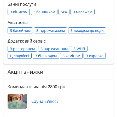
Банні послуги
З віником
З банщиком
SPA
З масажем
Аква зона
З басейном
З гідромасажем
З виходом до води
Додатковий сервіс
З рестораном
З паркуванням
З Wi-Fi
Цілодобові
З більярдом
З каміном
З караоке
Акції і знижки
Комендантська ніч 2800 грн
Сауна «Улісс»