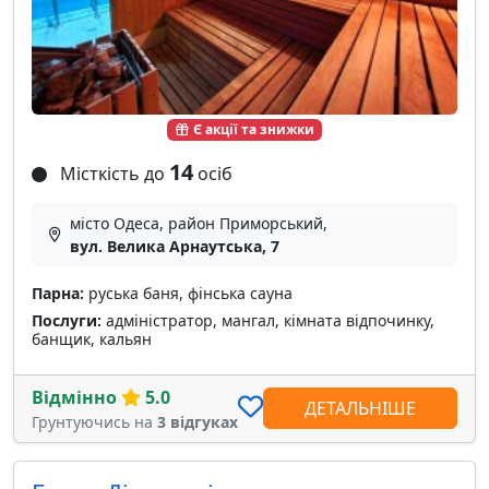
Є акції та знижки
14
Місткість до
осіб
місто Одеса, район Приморський,
вул. Велика Арнаутська, 7
Парна:
руська баня, фінська сауна
Послуги:
адміністратор, мангал, кімната відпочинку,
банщик, кальян
Відмінно
5.0
ДЕТАЛЬНІШЕ
Грунтуючись на
3 відгуках