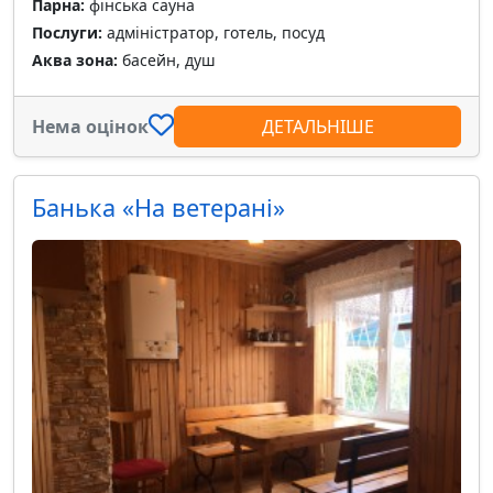
Парна:
фінська сауна
Послуги:
адміністратор, готель, посуд
Аква зона:
басейн, душ
Нема оцінок
ДЕТАЛЬНІШЕ
Банька «На ветерані»