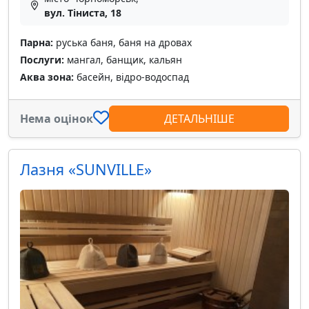
вул. Тіниста, 18
Парна:
руська баня, баня на дровах
Послуги:
мангал, банщик, кальян
Аква зона:
басейн, відро-водоспад
Нема оцінок
ДЕТАЛЬНІШЕ
Лазня «SUNVILLE»