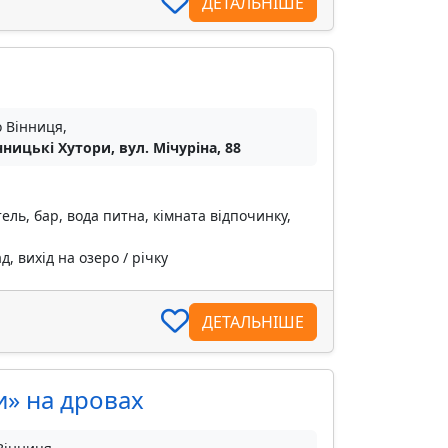
ДЕТАЛЬНІШЕ
о Вінниця,
інницькі Хутори, вул. Мічуріна, 88
ель, бар, вода питна, кімната відпочинку,
, вихід на озеро / річку
ДЕТАЛЬНІШЕ
и» на дровах