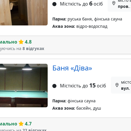
місто 
6
Місткість до
осіб
пров. 
Парна:
руська баня, фінська сауна
Аква зона:
відро-водоспад
мально
4.8
туючись на
8 відгуках
Баня «Дiва»
міст
15
Місткість до
осіб
вул.
Парна:
фінська сауна
Аква зона:
басейн, душ
мально
4.7
туючись на
22 відгуках