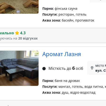
Парна:
фінська сауна
Послуги:
ресторан, готель
Аква зона:
басейн, противоток
мально
4.3
туючись на
20 відгуках
Аромат Лазня
місто 
6
Місткість до
осіб
вул. С
Парна:
баня на дровах
Послуги:
мангал, готель, вода питна, 
Аква зона:
душ, відро-водоспад