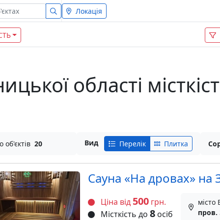
Локація
СТЬ
ницької області місткіст
Вид
о об'єктів
20
Перелік
Плитка
Сор
Сауна «На дровах» на З
500
Ціна від
грн.
місто 
8
пров.
Місткість до
осіб