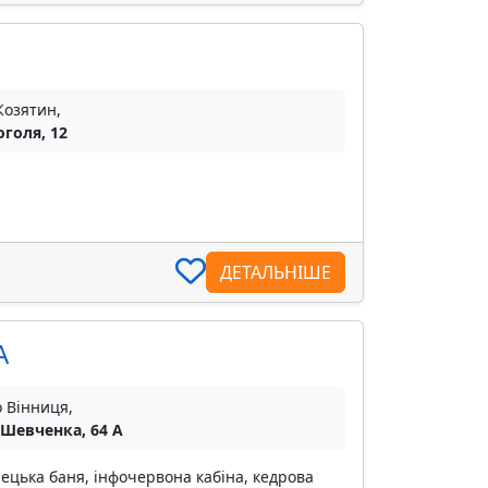
Козятин,
оголя, 12
ДЕТАЛЬНІШЕ
А
о Вінниця,
 Шевченка, 64 А
рецька баня, інфочервона кабіна, кедрова