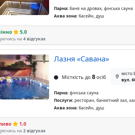
Парна:
баня на дровах, фінська сауна
Аква зона:
басейн, душ
мінно
5.0
туючись на
4 відгуках
Лазня «Савана»
місто 
8
Місткість до
осіб
вул. 6
Парна:
фінська сауна
Послуги:
ресторан, банкетний зал, ка
Аква зона:
басейн, душ
ливо
1.0
туючись на
2 відгуках