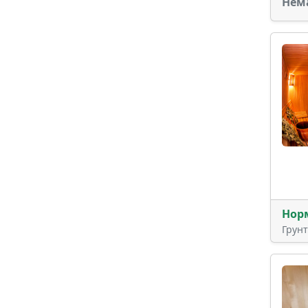
Нем
Нор
Грун