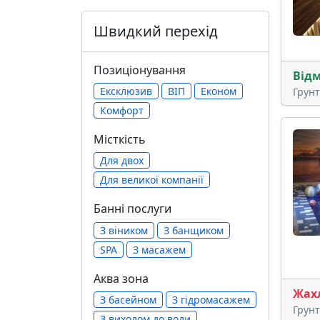
Швидкий перехід
Позиціонування
Від
Ексклюзив
ВІП
Економ
Грун
Комфорт
Місткість
Для двох
Для великої компанії
Банні послуги
З віником
З банщиком
SPA
З масажем
Аква зона
Жах
З басейном
З гідромасажем
Грун
З виходом до води