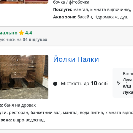
бочка / фітобочка
Послуги:
мангал, кімната відпочинку,
Аква зона:
басейн, гідромасаж, душ
мально
4.4
туючись на
34 відгуках
Йолки Палки
Вінн
Лука
10
Місткість до
осіб
а/ш 
Лук
а:
баня на дровах
уги:
ресторан, банкетний зал, мангал, вода питна, кімната відпо
 зона:
відро-водоспад