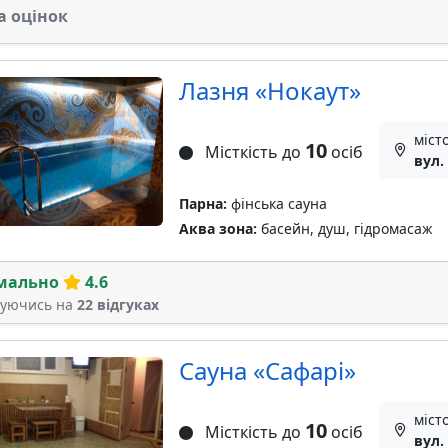
а оцінок
Лазня «Нокаут»
міст
10
Місткість до
осіб
вул.
Парна:
фінська сауна
Аква зона:
басейн, душ, гідромасаж
мально
4.6
туючись на
22 відгуках
Сауна «Сафарі»
міст
10
Місткість до
осіб
вул.