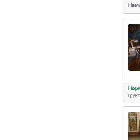
Нем
Нор
Грун