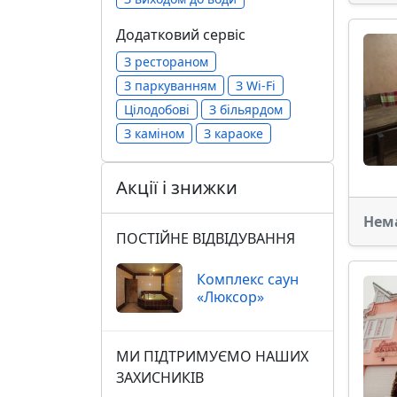
Додатковий сервіс
З рестораном
З паркуванням
З Wi-Fi
Цілодобові
З більярдом
З каміном
З караоке
Акції і знижки
Нем
ПОСТІЙНЕ ВІДВІДУВАННЯ
Комплекс саун
«Люксор»
МИ ПІДТРИМУЄМО НАШИХ
ЗАХИСНИКІВ