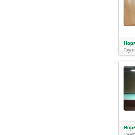
Нор
Грун
Нор
Грун