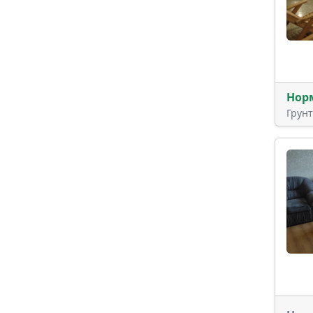
Нор
Грун