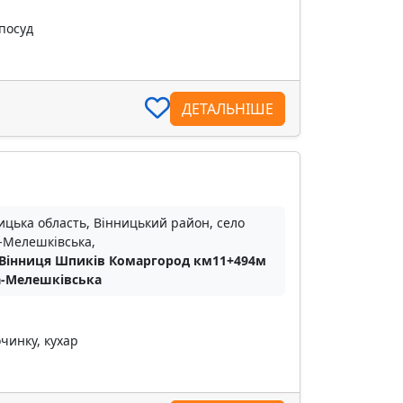
 посуд
ДЕТАЛЬНІШЕ
ицька область, Вінницький район, село
-Мелешківська,
Вінниця Шпиків Комаргород км11+494м
а-Мелешківська
чинку, кухар