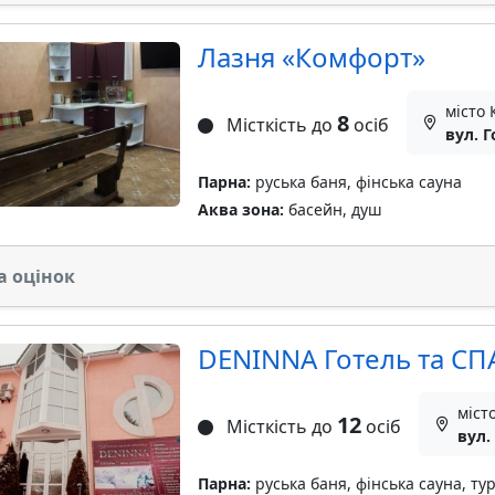
Лазня «Комфорт»
місто 
8
Місткість до
осіб
вул. Г
Парна:
руська баня, фінська сауна
Аква зона:
басейн, душ
а оцінок
DENINNA Готель та СП
міст
12
Місткість до
осіб
вул.
Парна:
руська баня, фінська сауна, ту