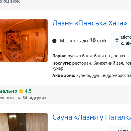
а оцінок
Лазня «Панська Хата»
міст
10
Місткість до
осіб
с. В
Парна:
руська баня, баня на дровах
Послуги:
ресторан, банкетний зал, гот
кухар
Аква зона:
купель, душ, відро-водоспад
мально
4.5
туючись на
34 відгуках
Сауна «Лазня у Наталк