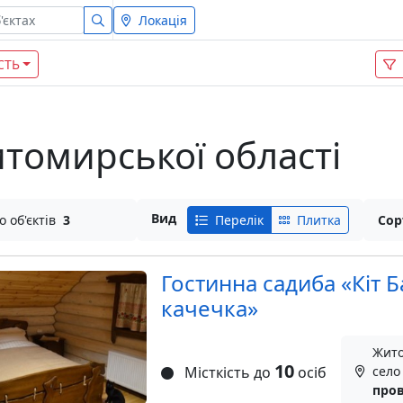
Локація
СТЬ
итомирської області
Вид
о об'єктів
3
Перелік
Плитка
Сор
Гостинна садиба «Кіт 
качечка»
Жито
10
Місткість до
осіб
село
пров