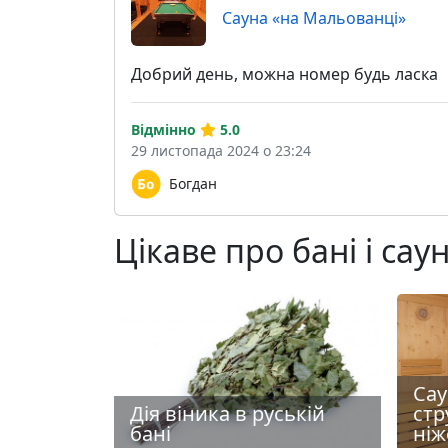
Сауна «на Мальованці»
Добрий день, можна номер будь ласка
Відмінно
5.0
29 листопада 2024 о 23:24
Богдан
Цікаве про бані і сау
Сау
Дія віника в руській
стр
бані
ніж