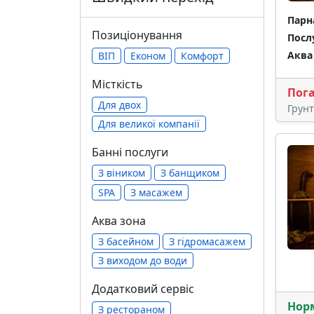
Парн
Позиціонування
Посл
Аква
ВІП
Економ
Комфорт
Місткість
Пог
Для двох
Грун
Для великої компанії
Банні послуги
З віником
З банщиком
SPA
З масажем
Аква зона
З басейном
З гідромасажем
З виходом до води
Додатковий сервіс
Нор
З рестораном