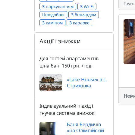
Грун
З паркуванням
З Wi-Fi
Цілодобові
З більярдом
З каміном
З караоке
Акції і знижки
Для гостей апартаментів
ціна бані 150 грн. /год.
«Lake House» в с.
Стрижівка
Нем
Індивідуальний підхід і
гнучка система знижок!
Баня Бердичів
«на Олімпійскій