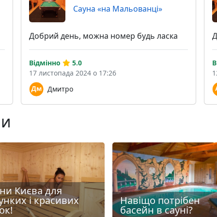
Сауна «на Мальованці»
Добрий день, можна номер будь ласка
Д
Відмінно
5.0
В
17 листопада 2024 о 17:26
1
Дмитро
ни
ни Києва для
унких і красивих
Навіщо потрібен
ок!
басейн в сауні?