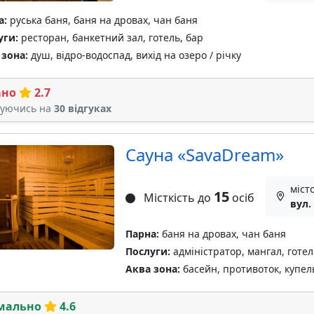
а:
руська баня, баня на дровах, чан баня
уги:
ресторан, банкетний зал, готель, бар
 зона:
душ, відро-водоспад, вихід на озеро / річку
ано
2.7
туючись на
30 відгуках
Сауна «SavaDream»
міст
15
Місткість до
осіб
вул.
Парна:
баня на дровах, чан баня
Послуги:
адміністратор, мангал, готел
Аква зона:
басейн, противоток, купель
мально
4.6