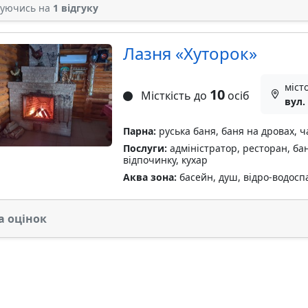
туючись на
1 відгуку
Лазня «Хуторок»
міст
10
Місткість до
осіб
вул.
Парна:
руська баня, баня на дровах, ч
Послуги:
адміністратор, ресторан, бан
відпочинку, кухар
Аква зона:
басейн, душ, відро-водосп
а оцінок