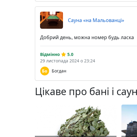
Сауна «на Мальованці»
Добрий день, можна номер будь ласка
Відмінно
5.0
29 листопада 2024 о 23:24
Богдан
Цікаве про бані і сау