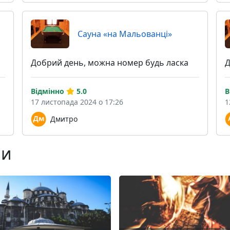
Сауна «на Мальованці»
Добрий день, можна номер будь ласка
Д
Відмінно
5.0
В
17 листопада 2024 о 17:26
1
Дмитро
ни