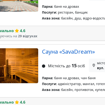
Парна:
баня на дровах
Послуги:
ресторан, банщик
Аква зона:
басейн, душ, відро-водосп
мально
4.6
туючись на
29 відгуках
Сауна «SavaDream»
міст
15
Місткість до
осіб
вул.
Парна:
баня на дровах, чан баня
Послуги:
адміністратор, мангал, готел
Аква зона:
басейн, противоток, купель
мально
4.6