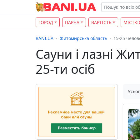
ГОРОД
ПАРНА
ВАРТІСТЬ
МІСТКІ
BANI.UA
Житомирська область
15-25 челов
Сауни і лазні Жит
25-ти осіб
Усьог