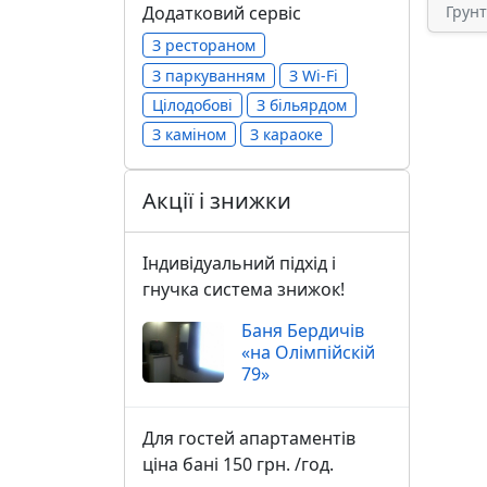
Грун
Додатковий сервіс
З рестораном
З паркуванням
З Wi-Fi
Цілодобові
З більярдом
З каміном
З караоке
Акції і знижки
Індивідуальний підхід і
гнучка система знижок!
Баня Бердичів
«на Олімпійскій
79»
Для гостей апартаментів
ціна бані 150 грн. /год.