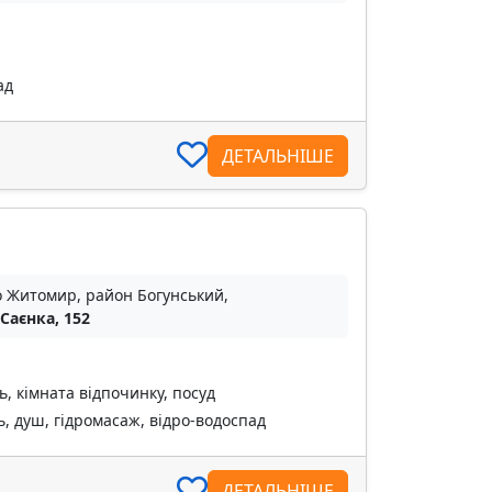
ад
ДЕТАЛЬНІШЕ
о Житомир, район Богунський,
 Саєнка, 152
ь, кімната відпочинку, посуд
, душ, гідромасаж, відро-водоспад
ДЕТАЛЬНІШЕ