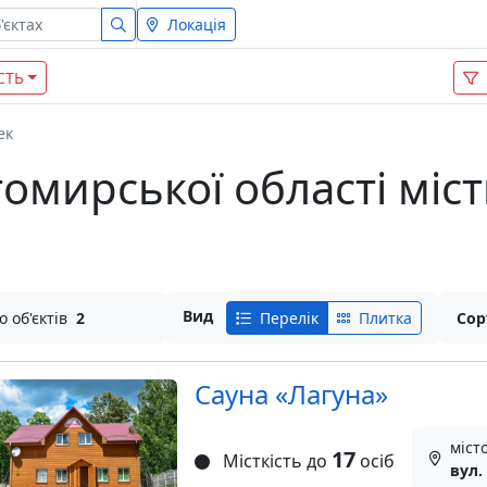
Локація
СТЬ
ек
омирської області міст
Вид
о об'єктів
2
Перелік
Плитка
Сор
Сауна «Лагуна»
міст
17
Місткість до
осіб
вул.