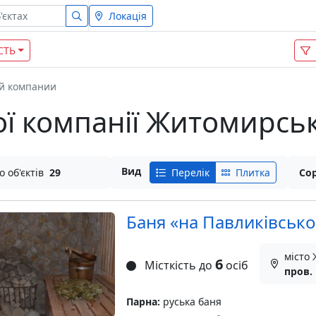
Локація
СТЬ
й компании
ї компанії Житомирськ
Вид
о об'єктів
29
Перелік
Плитка
Сор
Баня «на Павликівськ
місто
6
Місткість до
осіб
пров.
Парна:
руська баня