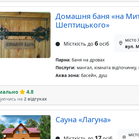
Домашня баня «на Ми
Шептицького»
місто
6
Місткість до
осіб
вул. 
Парна:
баня на дровах
Послуги:
мангал, кімната відпочинку,
Аква зона:
басейн, душ
мально
4.8
туючись на
2 відгуках
Сауна «Лагуна»
міст
17
Місткість до
осіб