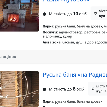
міст
10
Місткість до
осіб
вул.
Парна:
руська баня, баня на дровах, ч
Послуги:
адміністратор, ресторан, бан
відпочинку, кухар
Аква зона:
басейн, душ, відро-водосп
а оцінок
Руська баня «на Радив
місто
8
Місткість до
осіб
вул. Р
Парна:
руська баня, баня на дровах