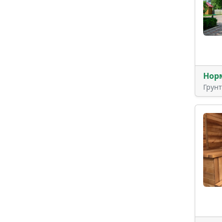
Нор
Грун