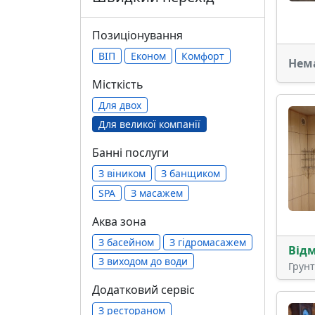
Позиціонування
ВІП
Економ
Комфорт
Нем
Місткість
Для двох
Для великої компанії
Банні послуги
З віником
З банщиком
SPA
З масажем
Аква зона
З басейном
З гідромасажем
Від
З виходом до води
Грун
Додатковий сервіс
З рестораном