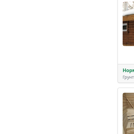
Нор
Грун