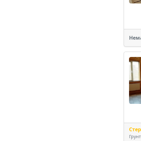
Нем
Сте
Грун