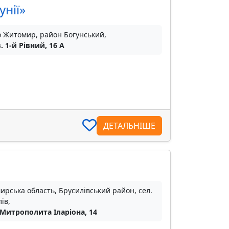
унії»
о Житомир, район Богунський,
. 1-й Рівний, 16 А
ДЕТАЛЬНІШЕ
рська область, Брусилівський район, сел.
ів,
 Митрополита Іларіона, 14