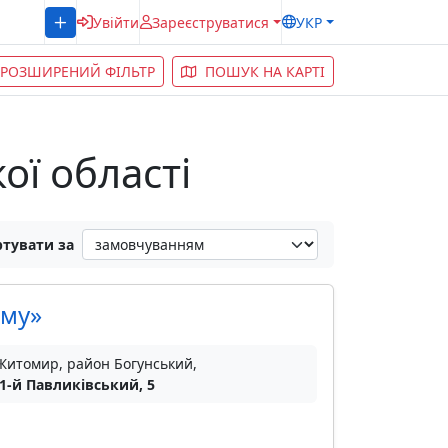
Увійти
Зареєструватися
УКР
РОЗШИРЕНИЙ ФІЛЬТР
ПОШУК НА КАРТІ
ої області
тувати за
ому»
 Житомир, район Богунський,
 1-й Павликівський, 5