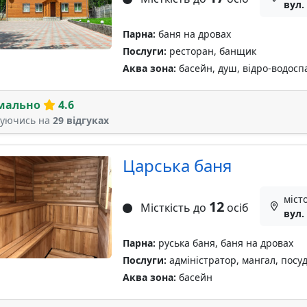
вул.
Парна:
баня на дровах
Послуги:
ресторан, банщик
Аква зона:
басейн, душ, відро-водосп
мально
4.6
туючись на
29 відгуках
Царська баня
міст
12
Місткість до
осіб
вул.
Парна:
руська баня, баня на дровах
Послуги:
адміністратор, мангал, посу
Аква зона:
басейн