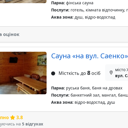
Парна:
фінська сауна
Послуги:
готель, кімната відпочинку, 
Аква зона:
душ, відро-водоспад
а оцінок
Сауна «на вул. Саенко»
місто
8
Місткість до
осіб
вул. С
Парна:
руська баня, баня на дровах
Послуги:
банкетний зал, мангал, бан
Аква зона:
відро-водоспад, душ
рпно
3.8
туючись на
5 відгуках