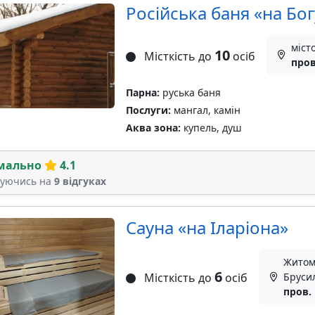
Російська баня «на Бог
міст
10
Місткість до
осіб
пров
Парна:
руська баня
Послуги:
мангал, камін
Аква зона:
купель, душ
мально
4.1
туючись на
9 відгуках
Сауна «на Іларіона»
Житоми
6
Місткість до
осіб
Брусил
пров.