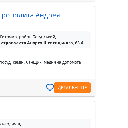
трополита Андрея
 Житомир, район Богунський,
Митрополита Андрея Шептицького, 63 А
 посуд, камін, банщик, медична допомога
ДЕТАЛЬНІШЕ
о Бердичів,