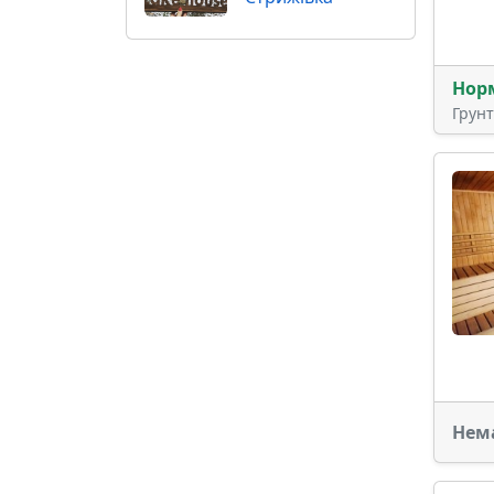
Нор
Грун
Нем