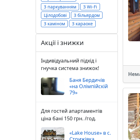
З паркуванням
З Wi-Fi
Цілодобові
З більярдом
З каміном
З караоке
Акції і знижки
Індивідуальний підхід і
гнучка система знижок!
Нем
Баня Бердичів
«на Олімпійскій
79»
Для гостей апартаментів
ціна бані 150 грн. /год.
«Lake House» в с.
Стрижівка