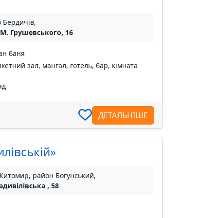
о Бердичів,
 М. Грушевського, 16
ан баня
кетний зал, мангал, готель, бар, кімната
ад
ДЕТАЛЬНІШЕ
илівській»
 Житомир, район Богунський,
адивілівська , 58