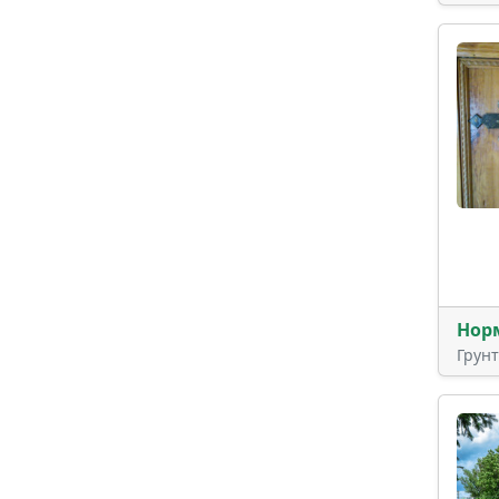
Нор
Грун