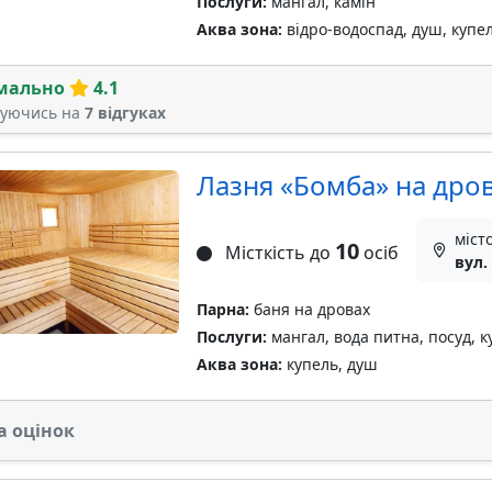
Послуги:
мангал, камін
Аква зона:
відро-водоспад, душ, купе
мально
4.1
туючись на
7 відгуках
Лазня «Бомба» на дро
міст
10
Місткість до
осіб
вул.
Парна:
баня на дровах
Послуги:
мангал, вода питна, посуд, к
Аква зона:
купель, душ
а оцінок