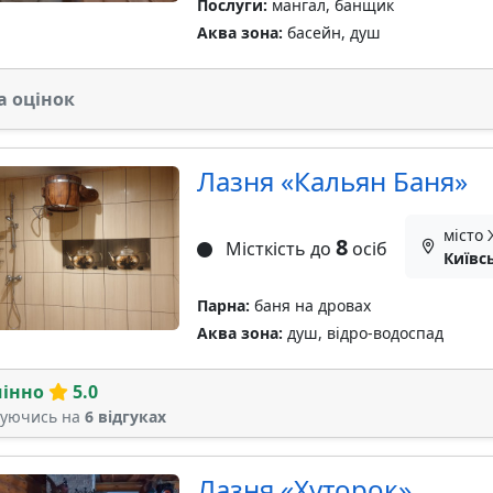
Послуги:
мангал, банщик
Аква зона:
басейн, душ
а оцінок
Лазня «Кальян Баня»
місто
8
Місткість до
осіб
Київс
Парна:
баня на дровах
Аква зона:
душ, відро-водоспад
мінно
5.0
туючись на
6 відгуках
Лазня «Хуторок»