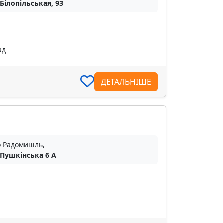
 Білопільськая, 93
ад
ДЕТАЛЬНІШЕ
о Радомишль,
 Пушкінська 6 А
д